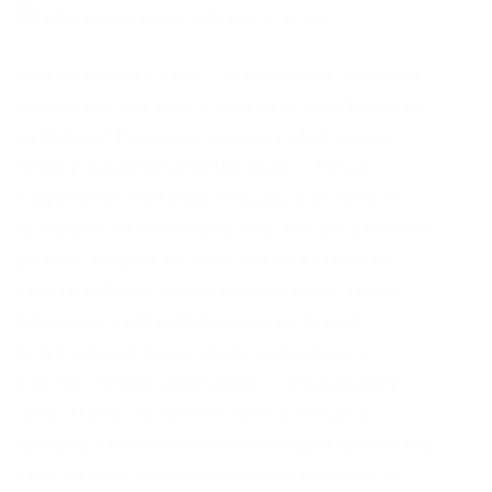
Dark death Батя схем – @VuIkanfuck. Сколько
длится или как долго проходит верификация
на Kraken? Раскрыть вкладку «Торговля»
(Trade). Hansamkt2rr6nfg3.onion – Hansa
зарубежная торговая площадка, основной
приоритет на multisig escrow, без btc депозита,
делают упор на то, что у них невозможно
увести биточки, безопасность и всё такое.
Комиссии на Kraken Страница с kraken
актуальными комиссиями находится по
ссылке. Теперь переходим к следующему
шагу. Меню настройки заявки Каждый
трейдер самостоятельно выбирает форму под
свои нужды. Дополнительные функции на