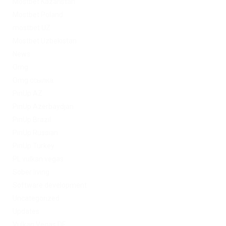
Mostbet Kazahstan
Mostbet Poland
mostbet UZ
Mostbet Uzbekistan
News
Omg
Omg ссылка
PinUp AZ
PinUp Azerbaydjan
PinUp Brazil
PinUp Russian
PinUp Turkey
PL vulkan vegas
Sober living
Software development
Uncategorized
Updates
Vulkan Vegas DE