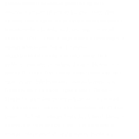
дополнением является работа с одного
аккаунта на шести ваших устройствах. Для
безопасной и удобной покупки криптовалют с
минимальной комиссией, мы подготовили
рейтинг ТОП-5 самых надежных и популярных
криптовалютных бирж, которые
поддерживают ввод и вывод средств в
рублях, гривнах, долларах и евро. Немного o
kraken ССЫлка. Day Ранее известный как, это
один из лучших луковых сайтов в даркнете.
Пользуйтесь на свой страх и риск. Onion –
Stepla бесплатная помощь психолога онлайн.
К сожалению, требует включенный JavaScript.
Onion – Neboard имиджборд без капчи, вместо
которой используется PoW. Только прямой
контакт магазина! И на даркнете такие же