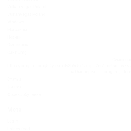
Vulkan Vegas Poland
VulkanVegas Poland
Windows
Магазины
Новини
Омг ссылка
Сайт Omg
Ссылка на
https://omgomgomg5j4yrr4mjdv3h5c5xfvxtqqs2in7smi65mjps7w
на Омг через Tor: omgomg.stor
Статьи
Финтех
Форекс обучение
Meta
Log in
Entries feed