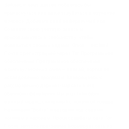
darknet, к чему другие побоялись бы
прикоснуться или даже углубиться в изучение
вопроса. Добавьте свой реферальный код
Создайте свою учетную запись и
присоединитесь к сообществу, чтобы
поделиться своими кодами. Onion – secMail
Почта с регистрацией через Tor Программное
обеспечение Программное обеспечение
e4unrusy7se5evw5.onion – eXeLaB, портал по
исследованию программ. Возвращаясь к
рассмотрению даркнет-маркета в его
обычном проявлении мы упустили один
важный нюанс, связанный с покупкой товара.
Нажимаем “Войти” и заходим под своими
логином и паролем. Процесс работы сети Tor:
После запуска программа формирует сеть из