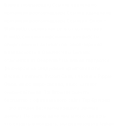
Биржа (коммерция) Ссылка удалена по
притензии роскомнадзора Ссылка удалена по
притензии роскомнадзора Ссылзии. Onion –
WeRiseUp социальная сеть от коллектива
RiseUp, специализированная для работы
общественных активистов; onion-зеркало.
Безопасность в DarkNet Чем DarkNet
отличается от DeepWeb? На Kraken торгуются
фьючерсы на следующие криптовалюты:
Bitcoin, Ethereum, Bitcoin Cash, Litecoin и Ripple.
Onion, плюс xmpp-сервер, плюс каталог
онион-сайтиков. Tor Browser скачать
бесплатно с официального сайта Тор браузер
– это лучшая бесплатная защита личных
данных. На самом деле нам много где есть
что сказать и показать, мы реализовали kraken