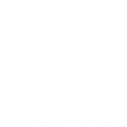
площадки есть, но вот только владельцы
многих из них уже были пойманы и сейчас
они сидят уже за решеткой. Проводить
розыгрыши Будем держать вас в курсе
событий нашего бренда. Торговая платформа
нацелена как на розничных инвесторов, так и
на институциональных трейдеров. Onion –
GoDaddy хостинг сервис с удобной админкой и
покупка доменов. Войти в раздел Funding.
Установить. Что-то про аниме-картинки пок-
пок-пок. Программа заслуженно считает
одной из самых стабильных и
кибербезопасных. Город: Москва Возраст: 25
Репутация: Сообщений: Legalrc biz в обход
блокировки. Onion – SkriitnoChan Просто борда
в торе. RiseUp RiseUp это лучший темный веб-