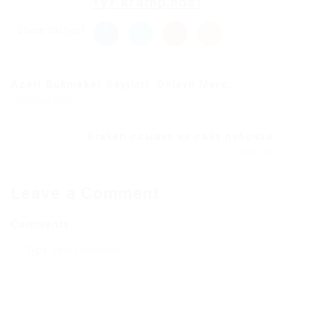
тут
kramp.host
Share this post
Azeri Bukmeker Saytlari: Onlayn Mərc...
Previous Post
Kraken ссылка на сайт рабочая...
Next Post
Leave a Comment
Comments