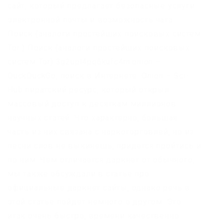
сайт, который предлагает безопасные услуги
электронной почты и возможность чата.
Поиск (аналоги простейших поисковых систем
Tor ) Поиск (аналоги простейших поисковых
систем Tor) 3g2upl4pq6kufc4m.onion –
DuckDuckGo, поиск в Интернете. Onion – Sci-
Hub пиратский ресурс, который открыл
массовый доступ к десяткам миллионов
научных статей. Что характерно, большая
часть из них связана с наркоторговлей, но из
песни слов не выкинешь, придется пройтись и
по ним. Чем отличается даркнет от обычного,
мы также обсуждали в статье про
официальные даркнет сайты, однако речь в
этой статье пойдёт немного о другом. Это
итак очень быстро, времени качественно