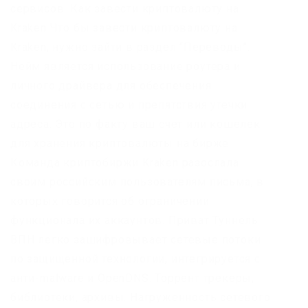
сервисов. Как завести криптовалюту на
Kraken Что бы завести криптовалюту на
Kraken, нужно зайти в раздел “Переводы”.
Нейм является использование роутера и
личного драйвера для обеспечения
соединения с сетью и препятствия утечки
адреса. Это по факту ваш счет или кошелек
для хранения криптовалюты на бирже.
Команда криптобиржи Kraken разослала
своим российским пользователям письма, в
которых говорится об ограничении
функционала их аккаунтов. Приват Туннель
ВПН легко зашифровывает сетевые потоки
по защищенной технологии, интегрируется с
анти-malware и OpenDNS. Торрент трекеры,
библиотеки, архивы. Нагруженность сетевого