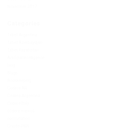
November 2017
Categories
1xbet Argentina
1xbet Azerbaydjan
1xbet Kazahstan
Artificial Intelligence
blog
Blogs
Bookkeeping
Codere AR
Codere Argentina
Codere Italy
codere mexico
consultation
Crypto-PBN