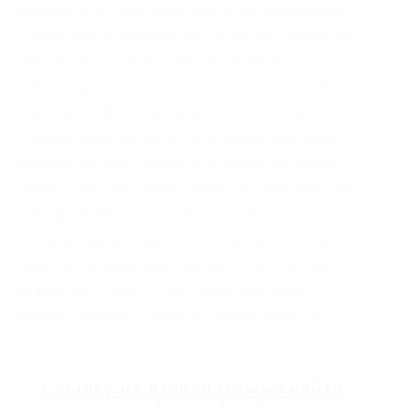
красивым и понятным. Значения приведены
относительно максимума, который принят за
100. По типу (навигация. На момент
публикации все ссылки работали(171 рабочая
ссылка). Амфетамин: premium Челябинск
(Челябинская область) Для входа на kraken
перейти НА сайт kraken Для входа на kraken
перейти НА сайт kraken Made on Tilda. Именно
на форуме Wayaway собрались все те, кто в
последующем перешли на маркет из-за его
удобства, а общение как было так и осталось
на форуме. Onion – The Pirate Bay,.onion
зеркало торрент-трекера, скачивание без
регистрации.
Ссылку на
Kraken
можно найти