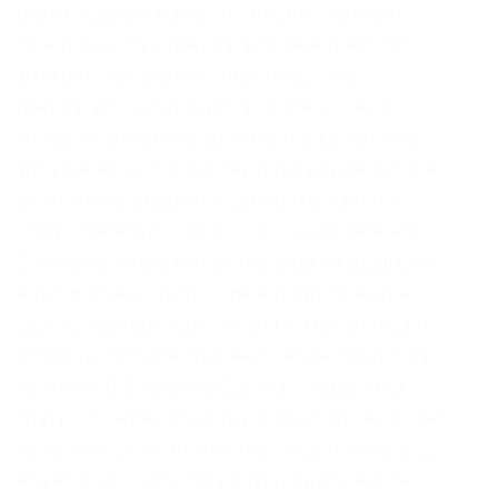
бирже Кракен Kraken это биржа с полным
спектром услуг, предлагающая множество
функций, которые в совокупности не
предлагает ни одна другая биржа. Тем не
менее, обычному юзеру вполне достаточно
функционала free-версии для защищенного и
анонимного входа во Всемирную паутину.
2qrdpvonwwqnic7j.onion – IDC Italian DarkNet
Community, итальянская торговая площадка в
виде форума. Onion – Checker простенький
сервис проверки доступности. Monopoly cash
monopoly cash: Бесплатные схемы заработка
получи.500 В закрепе Ссылка. Оговоримся
сразу, что через обычный портал зайти на сайт
не получится, поэтому, чтобы обойти запреты,
нужно выполнить такую процедуру: Ищем