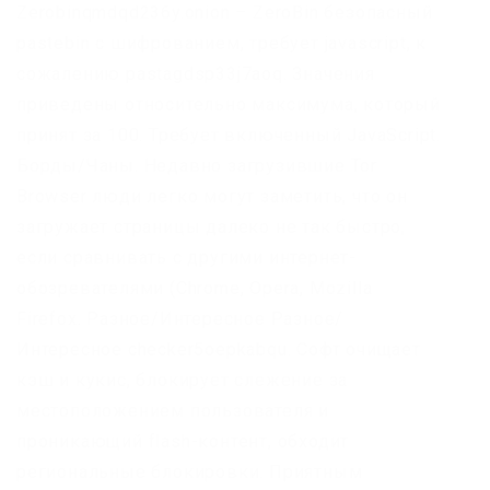
Zerobinqmdqd236y.onion – ZeroBin безопасный
pastebin с шифрованием, требует javascript, к
сожалению pastagdsp33j7aoq. Значения
приведены относительно максимума, который
принят за 100. Требует включенный JavaScript.
Борды/Чаны. Недавно загрузившие Tor
Browser люди легко могут заметить, что он
загружает страницы далеко не так быстро,
если сравнивать с другими интернет-
обозревателями (Chrome, Opera, Mozilla
Firefox. Разное/Интересное Разное/
Интересное checker5oepkabqu. Софт очищает
кэш и кукис, блокирует слежение за
местоположением пользователя и
проникающий flash-контент, обходит
региональные блокировки. Приятным