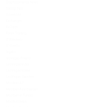
Cryptocurrency News
Dating Tips
Download
Exchanger
FinTech
Forex Trading
IT Вакансії
IT Освіта
legalrc
leovegas finland
LeoVegas India
LeoVegas Irland
LeoVegas Sweden
Mostbet AZ
Mostbet Azerbaycan
Mostbet in Turkey
Mostbet India