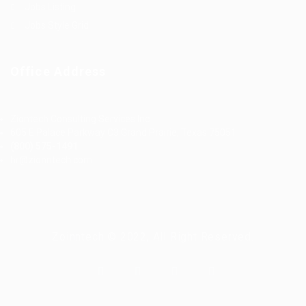
Jobs Listing
Jobs Style Grid
Office Address
Ziontech Consulting Services Inc
605 E Palace Parkway C3 Grand Prairie, Texas 75051
(800) 575-1491
hr@zionntech.com
Zoinntech © 2022, All Right Reserved.