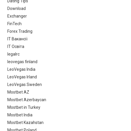
Dating Tips
Download
Exchanger
FinTech
Forex Trading
IT Вакансії
IT Освіта
legalrc
leovegas finland
LeoVegas India
LeoVegas Irland
LeoVegas Sweden
Mostbet AZ
Mostbet Azerbaycan
Mostbet in Turkey
Mostbet India
Mostbet Kazahstan
Mostbet Poland