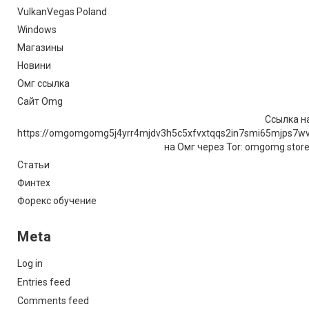
VulkanVegas Poland
Windows
Магазины
Новини
Омг ссылка
Сайт Omg
Ссылка на
https://omgomgomg5j4yrr4mjdv3h5c5xfvxtqqs2in7smi65mjps7w
на Омг через Tor: omgomg.stor
Статьи
Финтех
Форекс обучение
Meta
Log in
Entries feed
Comments feed