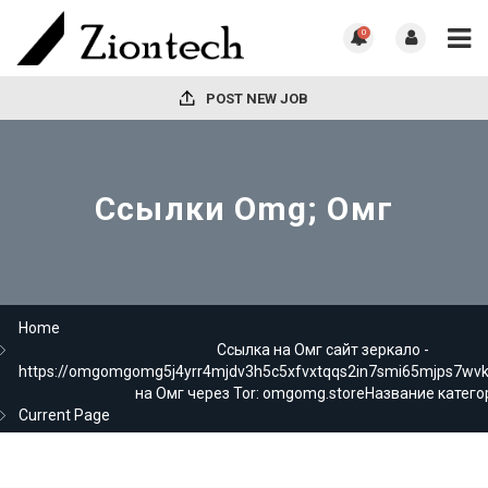
0
POST NEW JOB
Ссылки Omg; Омг
Home
Ссылка на Омг сайт зеркало -
https://omgomgomg5j4yrr4mjdv3h5c5xfvxtqqs2in7smi65mjps7wv
на Омг через Tor: omgomg.storeНазвание катего
Current Page