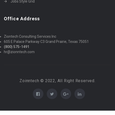
Jobs Style Grid
Office Address
Ziontech Consulting Services Inc
605 E Palace Parkway C3 Grand Prairie, Texas 75051
(800) 575-1491
hr@zionntech.com
Zoinntech © 2022, All Right Reserved.