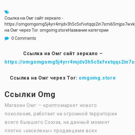
Ссылка на Омг сайт зеркало -
https://omgomgomg5j4yrr4mjdv3h5c5xfvxtqqs2in7smi65mjps7wv
на Омг через Tor: omgomg.storeНазвание категории
0 Comments
Ссылка на Омг сайт зеркало –
https://omgomgomg5j4yrr4mjdv3h5c5xfvxtqqs2in7
Ссылка на Омг через Tor:
omgomg.store
Ссылки Omg
Магазин Омг — криптомаркет нового
поколения, работает на огромной территории
всего бывшего Союза, на данный момент
плотно «заселены» продавцами всех