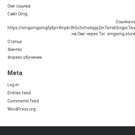
Омг ссылка
Сайт Omg
Ссылка на
https://omgomgomg5j4yrr4mjdv3h5c5xfvxtqqs2in7smi65mjps7w
на Омг через Tor: omgomg.stor
Статьи
Финтех
Форекс обучение
Meta
Log in
Entries feed
Comments feed
WordPress.org