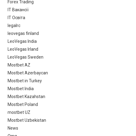
Forex Trading
IT Вакансії
IT Освіта
legalrc
leovegas finland
LeoVegas India
LeoVegas Irland
LeoVegas Sweden
Mostbet AZ
Mostbet Azerbaycan
Mostbet in Turkey
Mostbet India
Mostbet Kazahstan
Mostbet Poland
mostbet UZ
Mostbet Uzbekistan
News
Omg