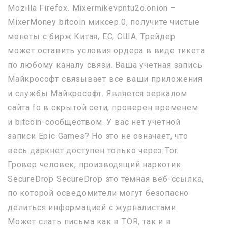
Mozilla Firefox. Mixermikevpntu2o.onion –
MixerMoney bitcoin миксер.0, получите чистые
монеты с бирж Китая, ЕС, США. Трейдер
может оставить условия ордера в виде тикета
по любому каналу связи. Ваша учетная запись
Майкрософт связывает все ваши приложения
и службы Майкрософт. Является зеркалом
сайта fo в скрытой сети, проверен временем
и bitcoin-сообществом. У вас нет учётной
записи Epic Games? Но это не означает, что
весь даркнет доступен только через Tor.
Гровер человек, производящий наркотик.
SecureDrop SecureDrop это темная веб-ссылка,
по которой осведомители могут безопасно
делиться информацией с журналистами.
Может слать письма как в TOR, так и в