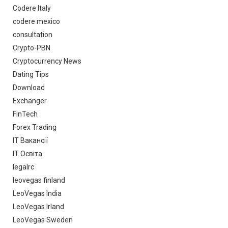
Codere Italy
codere mexico
consultation
Crypto-PBN
Cryptocurrency News
Dating Tips
Download
Exchanger
FinTech
Forex Trading
IT Вакансії
IT Освіта
legalrc
leovegas finland
LeoVegas India
LeoVegas Irland
LeoVegas Sweden