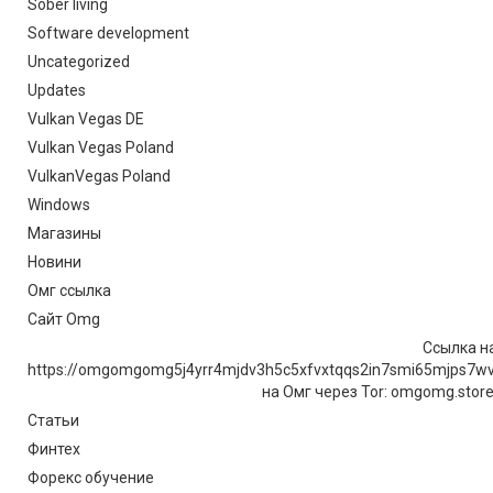
Sober living
Software development
Uncategorized
Updates
Vulkan Vegas DE
Vulkan Vegas Poland
VulkanVegas Poland
Windows
Магазины
Новини
Омг ссылка
Сайт Omg
Ссылка на
https://omgomgomg5j4yrr4mjdv3h5c5xfvxtqqs2in7smi65mjps7w
на Омг через Tor: omgomg.stor
Статьи
Финтех
Форекс обучение