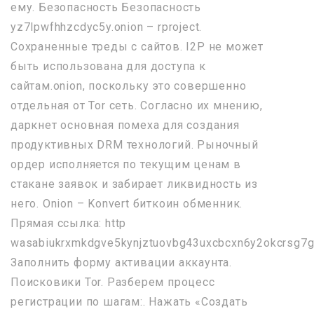
ему. Безопасность Безопасность
yz7lpwfhhzcdyc5y.onion – rproject.
Сохраненные треды с сайтов. I2P не может
быть использована для доступа к
сайтам.onion, поскольку это совершенно
отдельная от Tor сеть. Согласно их мнению,
даркнет основная помеха для создания
продуктивных DRM технологий. Рыночный
ордер исполняется по текущим ценам в
стакане заявок и забирает ликвидность из
него. Onion – Konvert биткоин обменник.
Прямая ссылка: http
wasabiukrxmkdgve5kynjztuovbg43uxcbcxn6y2okcrsg7g
Заполнить форму активации аккаунта.
Поисковики Tor. Разберем процесс
регистрации по шагам:. Нажать «Создать