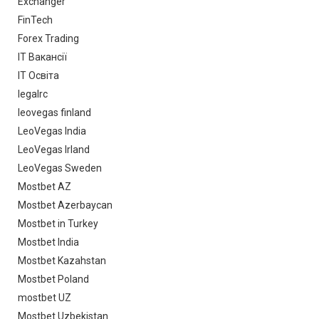
Exchanger
FinTech
Forex Trading
IT Вакансії
IT Освіта
legalrc
leovegas finland
LeoVegas India
LeoVegas Irland
LeoVegas Sweden
Mostbet AZ
Mostbet Azerbaycan
Mostbet in Turkey
Mostbet India
Mostbet Kazahstan
Mostbet Poland
mostbet UZ
Mostbet Uzbekistan