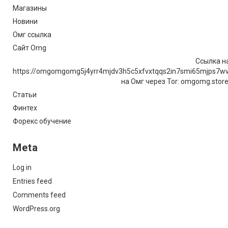
Магазины
Новини
Омг ссылка
Сайт Omg
Ссылка на
https://omgomgomg5j4yrr4mjdv3h5c5xfvxtqqs2in7smi65mjps7w
на Омг через Tor: omgomg.stor
Статьи
Финтех
Форекс обучение
Meta
Log in
Entries feed
Comments feed
WordPress.org