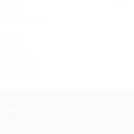
Статьи
Финтех
Форекс обучение
Meta
Log in
Entries feed
Comments feed
WordPress.org
About Us
Ziontech is one of the global leaders in staffing solutions.