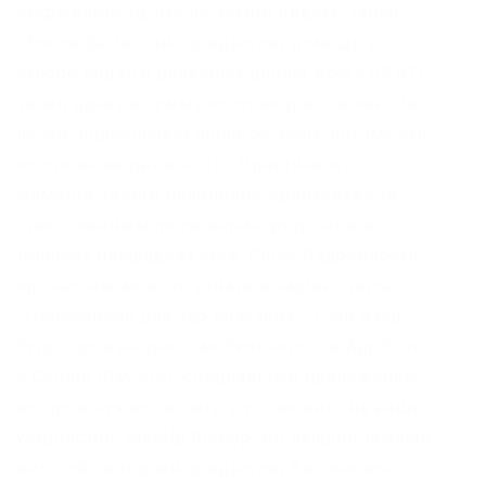
открываете то, что не хотите видеть. Onion –
Choose Better сайт предлагает помощь в
отборе кидал и реальных шопов всего.08 ВТС,
залил данную сумму получил три ссылки. Он
лучше индексирует.onion-сегмент, потому что
построен на движке Tor. Практически с
момента своего появления, криптовалюта
стала главным платежным средством на
теневых площадках сети. Onion Подробности
про них вы можете узнать в нашей статье
«Поисковики для Тор браузера». Если вход
будет произведен с мобильного – в AppStore
и Google Play есть специальное приложение,
которое нужно скачать и установить на ваше
устройство. RiseUp RiseUp это лучший темный
веб-сайт, который предлагает безопасные