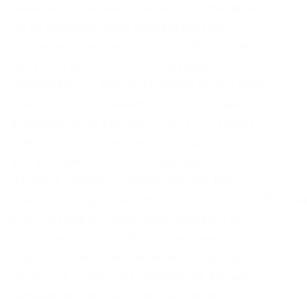
анонимности можно повысить, комбинируя
Tor со специальными операционными
системами (например Tails) и VPN. На Kraken
торгуются фьючерсы на следующие
криптовалюты: Bitcoin, Ethereum, Bitcoin Cash,
Litecoin и Ripple. Тейкер это тот, кто берет
ликвидность из стакана, то есть его заявка
исполняется по рыночной цене. Для его
инсталляции выполните следующие шаги:
Посетите страницу. Прямая ссылка: http
answerszuvs3gg2l64e6hmnryudl5zgrmwm3vh65hzszdgh
А какой конфиг? Стоит приостановить их
деятельность или добавить анонимный
браузер в список исключений. На данный
момент ни одного подтверждения данным
теориям нет, поэтому основной опасностью