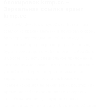
блокировок krmp.cc –
Зеркальная ссылка крамп
krmp.cc
5y5ftibvktjidvvefuwwhsyqb2wad. Вставляем
ссылку на кракен магазин в поисковую сроку
браузера, переходим по ней и проходим
несложный процесс регистрации. Если вход
будет произведен с мобильного – в AppStore
и Google Play есть специальное приложение,
которое нужно скачать и установить на ваше
устройство. Перепроверьте внимательно
адрес и у вас все получится; Возможно
Кракен находится на технических работах или
временно заблокирован после хакерских
атак. Ограничения для существующих
клиентов вступили в силу 20 октября. ЕС ввёл