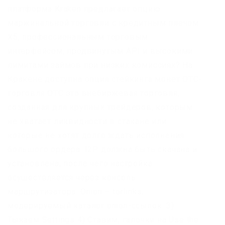
платформа Kraken предлагает опцию
маржинальной торговли с кредитным плечом
Х5, профессиональным торговым
интерфейсом, продвинутым API и высокими
лимитами займов при низких комиссиях? На
Кракене доступна опция стейкинга монет OTC-
торговля OTC это внебиржевая торговля,
созданная для крупных трейдеров, которым
не хватает ликвидности в стакане или
которые не хотят долго ждать исполнения
большого ордера. I2P должна быть скачана и
установлена, после чего настройка
осуществляется через консоль
маршрутизатора. Onion – torlinks,
модерируемый каталог.onion-ссылок. 3)
Тыкаем Settings 4) Ставим, галочки на Use the