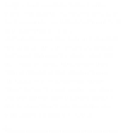
Bridge и тыкаем на запрос Request a new
bridge 5) Выскакивает капча 6) По идее, если
вы, все символы зча. ProPublica освещает все
противоречивые истории о
коррумпированных политиках, детском труде.
На всякий случай стоит связаться с ним для
выяснения подробностей. Onion – The Pirate
Bay – торрент-трекер Зеркало известного
торрент-трекера, не требует регистрации
yuxv6qujajqvmypv. Хороший и надежный
сервис, получи свой.onion имейл. Так же на
стороне клиента перед отправкой каждого
пакета осуществляется последовательное
шифрование для каждого из узлов.