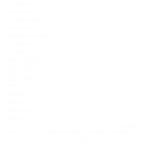
PinUp Russian
PinUp Turkey
PL vulkan vegas
Sober living
Software development
Uncategorized
Updates
Vulkan Vegas DE
Vulkan Vegas Poland
VulkanVegas Poland
Windows
Магазины
Новини
Омг ссылка
Сайт Omg
Ссылка на
https://omgomgomg5j4yrr4mjdv3h5c5xfvxtqqs2in7smi65mjps7w
на Омг через Tor: omgomg.stor