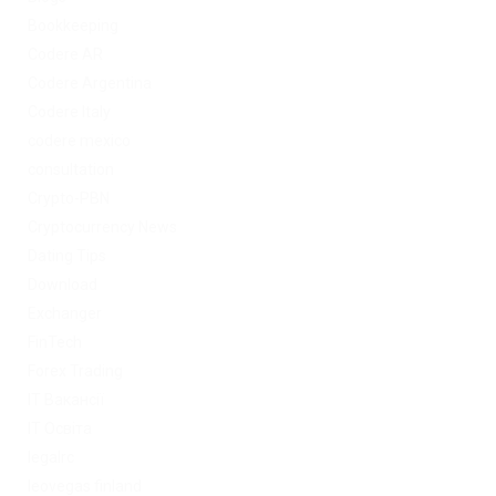
Bookkeeping
Codere AR
Codere Argentina
Codere Italy
codere mexico
consultation
Crypto-PBN
Cryptocurrency News
Dating Tips
Download
Exchanger
FinTech
Forex Trading
IT Вакансії
IT Освіта
legalrc
leovegas finland