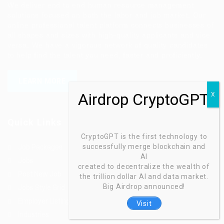
We deliver end to end human resource management
solutions focused on both the labor and job market. Our
online professional talent platform connects businesses of
all shapes and sizes with high-quality applicants and vice
versa. We have a vigorous network of quality candidates
to help find the talent you need, faster and proficiently.
LEARN MORE
Quick Links
CryptoGPT is the first technology to
successfully merge blockchain and
Job Packages
AI
Jobs
created to decentralize the wealth of
Post New Job
the trillion dollar AI and data market.
Big Airdrop announced!
Jobs Style Grid
Employer Listing
Visit
Industries