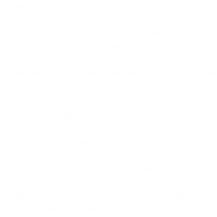
через обычные браузеры (Google Chrome,
Safari, Яндекс. Поэтому злоумышленник
может перехватить только исходящий или
только входящий трафик, но не оба потока
сразу. Прямая ссылка:
cweb3hytmzhn5d532owbu6oqadra5z3ar726vq5kgwwn6a
Итак, будьте очень осторожны! Войти в
раздел Funding. Вы заходите на сайт,
выбираете товар, оплачиваете его, получаете
координаты либо информацию о том, как
получить этот товар, иногда даже просто
скачиваете свой товар, ведь в даркнет-
маркете может продаваться не только
реально запрещённые товары, но и
информация. Читайте также: Биржа Bitstamp:
регистрация, настройка, отзывы, зеркало