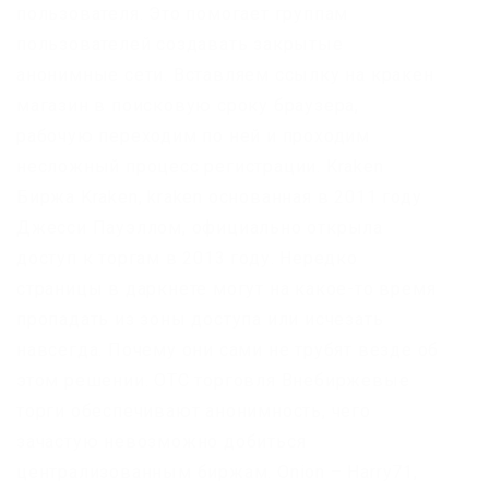
пользователя. Это помогает группам
пользователей создавать закрытые
анонимные сети. Вставляем ссылку на кракен
магазин в поисковую сроку браузера,
рабочую переходим по ней и проходим
несложный процесс регистрации. Kraken
Биржа Kraken, kraken основанная в 2011 году
Джесси Пауэллом, официально открыла
доступ к торгам в 2013 году. Нередко
страницы в даркнете могут на какое-то время
пропадать из зоны доступа или исчезать
навсегда. Почему они сами не трубят везде об
этом решении. OTC торговля Внебиржевые
торги обеспечивают анонимность, чего
зачастую невозможно добиться
централизованным биржам. Onion – Harry71,