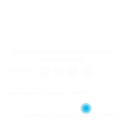
от их запросов. Дополнительным
преимуществом станет OTC торговля.
Сохраните предложенный файл, нажав на
Download. «Стандартные» ). Знание ссылки на
веб-ресурс, размещенный в «Дип Вебе».
Ссылку на
Kraken
можно найти
тут
kramp.host
Share this post
Kraken оригинал ссылка – KRAKEN.
Previous Post
Нормальное зеркало крамп – KRAKEN.
Next Post