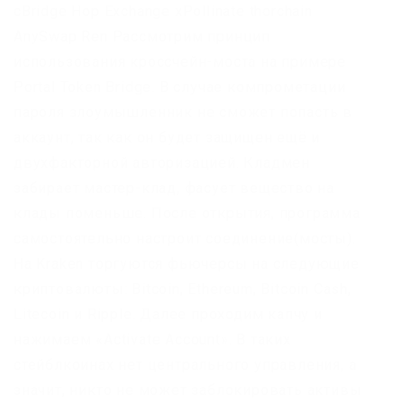
сBridge Hop Exchange xPollinate thorchain
AnySwap Ren Рассмотрим принцип
использования кроссчейн-моста на примере
Portal Token Bridge. В случае компрометации
пароля злоумышленник не сможет попасть в
аккаунт, так как он будет защищен ещё и
двухфакторной авторизацией. Кладмен
забирает мастер-клад, фасует вещество на
клады поменьше. После открытия, программа
самостоятельно настроит соединение(мосты).
На Kraken торгуются фьючерсы на следующие
криптовалюты: Bitcoin, Ethereum, Bitcoin Cash,
Litecoin и Ripple. Далее проходим капчу и
нажимаем «Activate Account». В таких
стейблкоинах нет центрального управления, а
значит, никто не может заблокировать активы