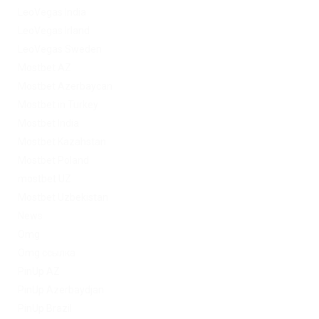
LeoVegas India
LeoVegas Irland
LeoVegas Sweden
Mostbet AZ
Mostbet Azerbaycan
Mostbet in Turkey
Mostbet India
Mostbet Kazahstan
Mostbet Poland
mostbet UZ
Mostbet Uzbekistan
News
Omg
Omg ссылка
PinUp AZ
PinUp Azerbaydjan
PinUp Brazil