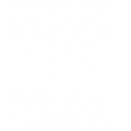
потенциально заблокировать пользователей
из России. Это означает, что вам не нужно
будет открывать и загружать каждую ссылку
из списка, чтобы убедиться, что она работает.
VPN ДЛЯ компьютера: Скачать riseup VPN. В
окне котировок нажать на BUY напротив
необходимой к покупке криптовалюте.
Населен русскоязычным аноном после
продажи сосача мэйлру. Kraken channel –
даркнет рынок телеграм right away. У меня
такими “проблемными” оказались Spotify и
Telegram (внезапно!). Очевидно, что до
прекращения военных действий в Украине
россиян могут ждать новые запреты. Для
кого-то такой страной оказался Казахстан, при
этом у меня Казахстан работает отлично. Dnmx