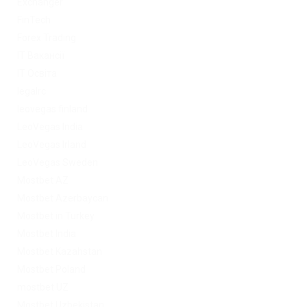
Exchanger
FinTech
Forex Trading
IT Вакансії
IT Освіта
legalrc
leovegas finland
LeoVegas India
LeoVegas Irland
LeoVegas Sweden
Mostbet AZ
Mostbet Azerbaycan
Mostbet in Turkey
Mostbet India
Mostbet Kazahstan
Mostbet Poland
mostbet UZ
Mostbet Uzbekistan