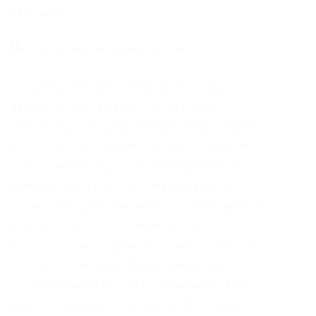
адвокаты.
Итак, будьте очень осторожны! Птичка
поселилась с кайфом. Ссылка https
securedrop. Это была не моя палата и мне
очень сильно повезло, потому что в этой
палате лежал дед с раком кишечника и
гниющим лицом, полусумасшедший и
воняющий как гниющий труп, обмазанный
говном. Основные отличия кракена ОТ
конструктора лендингов «хамелеон» Если
коротко, то кракен предназначен для
создания большого SEO-оптимизированного
многостраничного сайта, любая страница