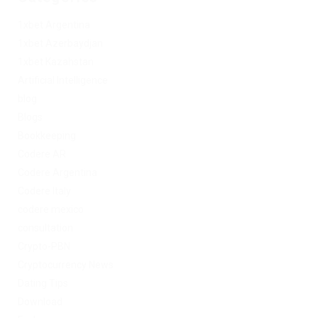
1xbet Argentina
1xbet Azerbaydjan
1xbet Kazahstan
Artificial Intelligence
blog
Blogs
Bookkeeping
Codere AR
Codere Argentina
Codere Italy
codere mexico
consultation
Crypto-PBN
Cryptocurrency News
Dating Tips
Download