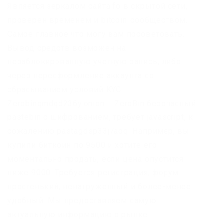
Является зеркалом сайта fo в скрытой сети,
проверен временем и bitcoin-сообществом.
Самое главное что могу вам посоветовать.
Вывод средств возможен на
незаблокированную учетную запись, либо
через переоформление аккаунта со
сбрасыванием условий KYC.
Zerobinqmdqd236y.onion – ZeroBin безопасный
pastebin с шифрованием, требует javascript, к
сожалению pastagdsp33j7aoq. Например, вы
купили биткоин по 9500 и хотите его
моментально продать, если цена опустится
ниже 9000. Требуется регистрация, форум
простенький, ненагруженный и более-менее
удобный. Мы предоставляем самую
актуальную информацию о рынке