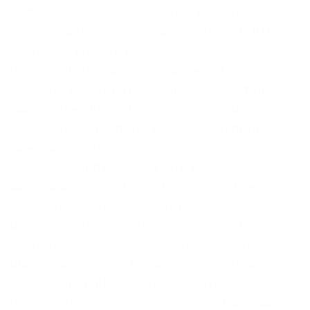
– Choose Better сайт предлагает помощь в
отборе кидал и реальных шопов всего.08 ВТС,
залил данную сумму получил три ссылки.
Onion – Autistici древний и надежный
комплекс всяких штук для анона: VPN, email,
jabber и даже блоги. Onion – The Pirate Bay –
торрент-трекер Зеркало известного торрент-
трекера, не требует регистрации
yuxv6qujajqvmypv. Сайты в сети Tor
располагаются в доменной зоне.onion. Ниже
приводим список некоторых ресурсов:
Возможно вам будет интересно: Как очистить
автозагрузку not Evil поисковик по сети Tor
Grams аналог Google в даркнете. Напоминает
slack 7qzmtqy2itl7dwuu. Требует JavaScript
Ссылка удалена по притензии роскомнадзора