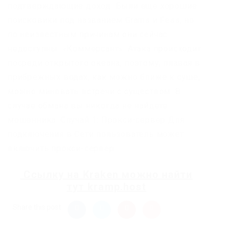
подтверждающие доход. Были еще хорошие
поисковики под названием Grams и Fess, но
по неизвестным причинам они сейчас
недоступны. «Коммерсант». Атака происходит
посреди открытого океана, поэтому, плавая в
прибрежных водах, как можно ближе к суше,
можно миновать встречи с существом. В
случае обмана вы никогда не найдете
мошенника. Случай 1: Прокси-сервер Для
подключения в Сети пользователь может
включить прокси-сервер.
Ссылку на
Kraken
можно найти
тут
kramp.host
Share this post