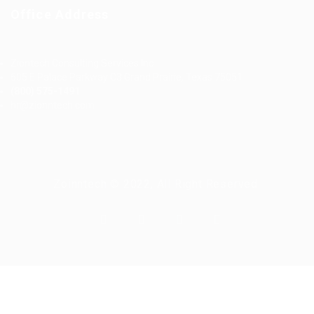
Office Address
Ziontech Consulting Services Inc
605 E Palace Parkway C3 Grand Prairie, Texas 75051
(800) 575-1491
hr@zionntech.com
Zoinntech © 2022, All Right Reserved.