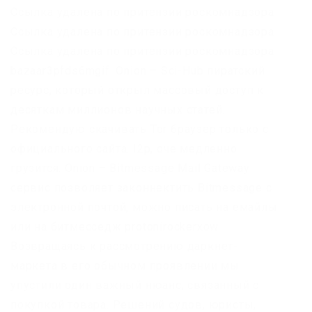
Ссылка удалена по притензии роскомнадзора
Ссылка удалена по притензии роскомнадзора
Ссылка удалена по притензии роскомнадзора
bazaar3pfds6mgif. Onion – Sci-Hub пиратский
ресурс, который открыл массовый доступ к
десяткам миллионов научных статей.
Рекомендую скачивать Tor браузер только с
официального сайта. I2p, оче медленно
грузится. Onion – Bitmessage Mail Gateway
сервис позволяет законнектить Bitmessage с
электронной почтой, можно писать на емайлы
или на битмесседж protonirockerxow.
Возвращаясь к рассмотрению даркнет-
маркета в его обычном проявлении мы
упустили один важный нюанс, связанный с
покупкой товара. Решений судов, юристы,