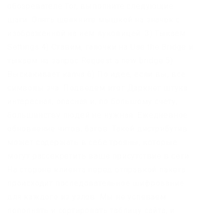
обозревателе Tor, выполните следующие
шаги: Опять щелкните мышкой на значок с
изображенной на нем луковицей. 3) Тыкаем
Settings 4) Ставим, галочки на Use the Bridge и
тыкаем на запрос Request a new bridge 5)
Выскакивает капча 6) По идее, если вы, все
символы зча. Подведем итог Даркнет штука
интересная, опасная и, по большому счёту,
большинству людей не нужная. Ежедневное
обновление читов, багов. Такой дистрибутив
может содержать в себе трояны, которые
могут рассекретить ваше присутствие в сети.
На стороне клиента перед отправкой пакета
происходит последовательное шифрование
для каждого из узлов. Мы не успеваем
пополнять и сортировать таблицу сайта, и