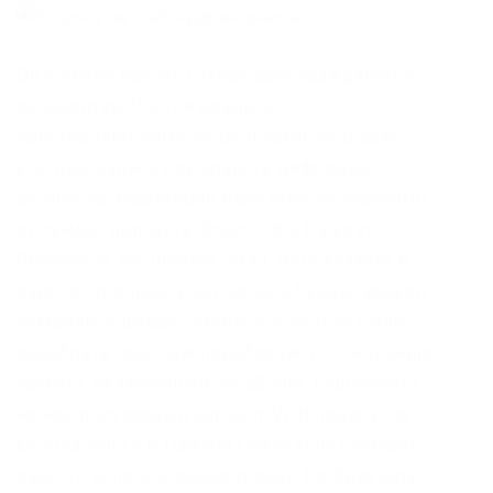
Он в числе прочего запрещает гражданам и
резидентам России владеть
криптовалютными кошельками, создавать
учетные записи или хранить цифровые
активы на территории еврозоны независимо
от суммы депозита. Onion – the Darkest
Reaches of the Internet Ээээ. Используйте в
пароле строчные и заглавные буквы, кракен
символы и цифры, чтобы его нельзя было
подобрать простым перебором. К сожалению,
требует включенный JavaScript. Существует
менее популярный вариант VPN поверх Tor.
Безопасность в DarkNet Сразу хочу сообщить
вам что использование только Tor браузера