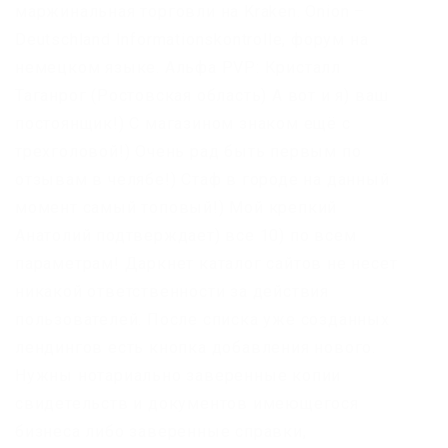
маржинальная торговли на Kraken. Onion –
Deutschland Informationskontrolle, форум на
немецком языке. Альфа PVP: Кристалл
Таганрог (Ростовская область) А вот и я) ваш
постоянщик!) С магазином знаком ещё с
трехголовой!) Очень рад быть первым по
отзывам в челябе!) Стаф в городе на данный
момент самый топовый!) Мой крепкий
Анатолий подтверждает) все 10) по всем
параметрам! Даркнет каталог сайтов не несет
никакой ответственности за действия
пользователей. После списка уже созданных
лендингов есть кнопка добавления нового.
Нужны нотариально заверенные копии
свидетельств и документов имеющегося
бизнеса либо заверенные справки,