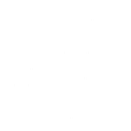
не гарантирует 100 анонимность. Вы можете
добавить дополнительные степени защиты и
на другие операции: переводы, трейдинг,
глобальные настройки с помощью мастер-
ключа. 393 370 просмотров “contentId 965914
inkrampcc count 2 isReposted false gtm null “id
965914 gtm null “id 1 label Header, 100×250: D
provider adfox adaptive desktop adfox_method
createAdaptive auto_reload true adfox ownerId
228129 params pp g ps clmf p2 ezfl disop-
desktop. Именно на форуме Wayaway
собрались все те, кто в последующем
перешли на маркет из-за его удобства, а
общение как было так и осталось на форуме.
Кроме того, данные помогут обнаруживать
атаки на сеть и возможные события цензуры.