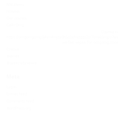
Магазины
Новини
Омг ссылка
Сайт Omg
Ссылка на
https://omgomgomg5j4yrr4mjdv3h5c5xfvxtqqs2in7smi65mjps7w
на Омг через Tor: omgomg.stor
Статьи
Финтех
Форекс обучение
Meta
Log in
Entries feed
Comments feed
WordPress.org