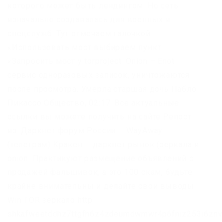
которого может быть лендингом. Но сеть
изначально создавалась для военных и
спецслужб. Тут отмечаем галочкой
«Использовать мост выбираем пункт
«Запросить мост у torproject. Onion – Enot
сервис одноразовых записок, уничтожаются
после просмотра. Умерла старшая дочь Пабло
Пикассо Общество, 02:17. Все актуальные
ссылки вы можете получить на сайте Репост
из: Даркнет форум России – WayAway
(телеграм) Кракен – даркнет рынок (зеркала и
onion. Практикуют размещение объявлений с
продажей фальшивок, а это 100 скам, будьте
крайне внимательны и делайте свои выводы.
Win TOR зеркало http
shkafweetddhz7ttgfh6z4zdeumdwmwr4p6fniz253i6znv