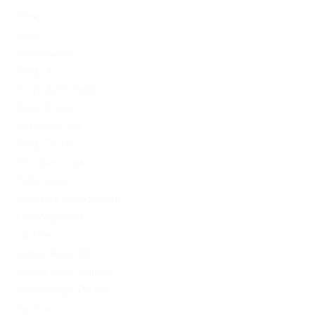
News
Omg
Omg ссылка
PinUp AZ
PinUp Azerbaydjan
PinUp Brazil
PinUp Russian
PinUp Turkey
PL vulkan vegas
Sober living
Software development
Uncategorized
Updates
Vulkan Vegas DE
Vulkan Vegas Poland
VulkanVegas Poland
Windows