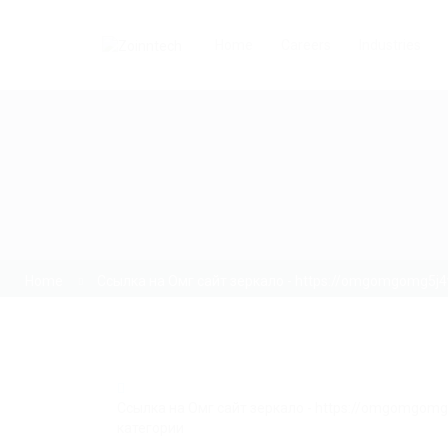
Home
Careers
Industries
Home
Ссылка на Омг сайт зеркало - https://omgomgomg5j
Ссылка на Омг сайт зеркало - https://omgomgom
категории