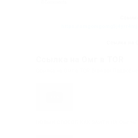
0 Comments
Ссылка
https://omgomgomg5j4yrr4mj
Ссылка на 
Ссылка на Омг в TOR
Ссылка на Омг в TOR Browser Подробн
НОВЫЙ СПОСОБ КАК ЗАЙТИ НА Омг ЧЕР