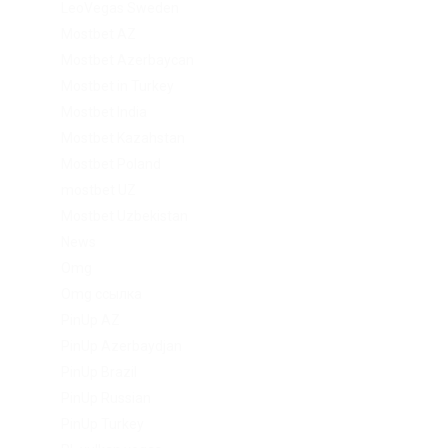
LeoVegas Sweden
Mostbet AZ
Mostbet Azerbaycan
Mostbet in Turkey
Mostbet India
Mostbet Kazahstan
Mostbet Poland
mostbet UZ
Mostbet Uzbekistan
News
Omg
Omg ссылка
PinUp AZ
PinUp Azerbaydjan
PinUp Brazil
PinUp Russian
PinUp Turkey