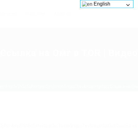
English
Services
Platforms
About us
Ссылка на Омг в TOR | Видео
4yrr4mjdv3h5c5xfvxtqqs2in7smi65mjps7wvkmqmtqd.bizСсылка на Омг
g5j4yrr4mjdv3h5c5xfvxtqqs2in7smi65mjps7wvkmqmtqd.bizСсылка на