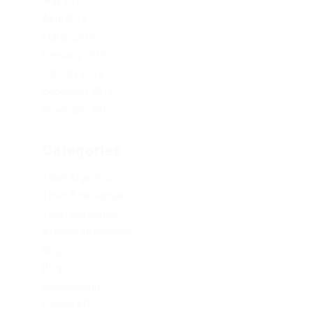
May 2019
April 2019
March 2019
February 2019
January 2019
December 2017
November 2017
Categories
1xbet Argentina
1xbet Azerbaydjan
1xbet Kazahstan
Artificial Intelligence
blog
Blogs
Bookkeeping
Codere AR