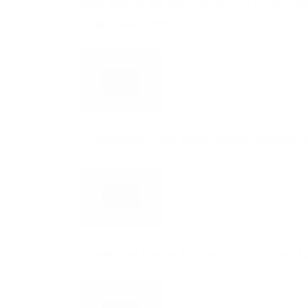
КАК ЗАЙТИ НА Омг? ОТВЕТ ТУТ! ТОРГО
Omg Подробнее
TOR browser Omg вход/Новое зеркало/
Ссылка на Омг в браузере Тор. Осень 2