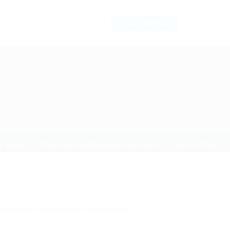
0
Register
Sign In
POST NEW JOB
 через Tor: omgomg.storeНазвание категории
Current Page
 Омг через Tor: omgomg.storeНазвание