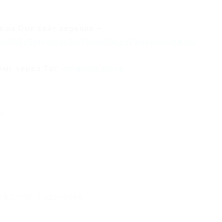
 на Омг сайт зеркало –
dv3h5c5xfvxtqqs2in7smi65mjps7wvkmqmtqd.biz
Омг через Tor:
omgomg.store
ее
ЕЗ ТОР. Подробнее