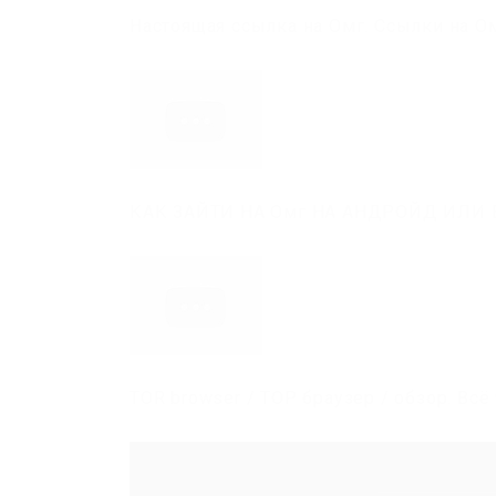
Настоящая ссылка на Омг. Cсылки на О
КАК ЗАЙТИ НА Омг НА АНДРОЙД ИЛИ В
TOR browser / ТОР браузер / обзор. Вс