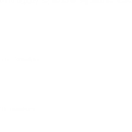
ВАЯ ПЛОЩАДКА Омг ссылка tor Omg center Омг ссылк
2019! Подробнее
019. Подробнее