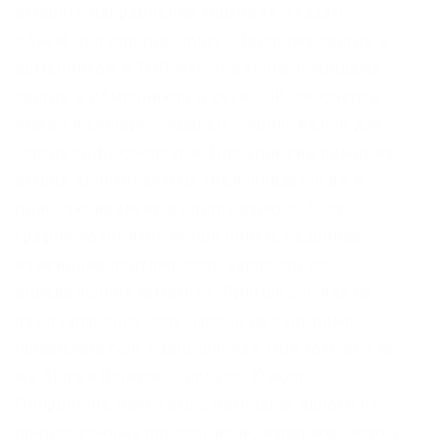
выбрать направление торговли, указать
объем, тип ордера. Onion – Продажа сайтов и
обменников в TOR Изготовление и продажа
сайтов и обменников в сети TOR. Фьючерсы
Kraken Фьючерсы Кракен – приложение для
торговли фьючерсами. Про уровень лимит на
вывод криптовалюты увеличивается до в
день, эквивалент в криптовалюте. Этот
график позволяет лучше понять сезонное
изменение полулярности запросов по
определенной тематике. Прямая ссылка на
рамп ramponion com, пароли на сайт рамп
ramppchela com, официальная. При том, все те
же биржи Binance, Coinbase, Kraken.
Попробуйте найти его с помощью одного из
предложенных поисковиков, например, через