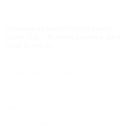
Приносим свои извинения за доставленные
неудобства отмечается в письме.
Ссылка кракен kraken onion
onion top – Kraken ссылка для
тора krmp.cc
Стоп-цена представляет собой рыночную
цену последней сделки, которая активирует
лимитный ордер. Заранее спасибо!
Дополнительным преимуществом станет OTC
торговля. Результаты поиска зависят только
от вас. Onion – Pasta аналог pastebin со
словесными идентификаторами. Onion –
PekarMarket Сервис работает как биржа для
покупки и продажи доступов к сайтам
(webshells) с возможностью выбора по