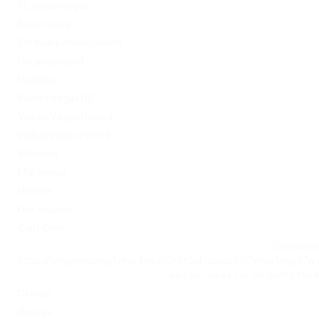
PL vulkan vegas
Sober living
Software development
Uncategorized
Updates
Vulkan Vegas DE
Vulkan Vegas Poland
VulkanVegas Poland
Windows
Магазины
Новини
Омг ссылка
Сайт Omg
Ссылка на
https://omgomgomg5j4yrr4mjdv3h5c5xfvxtqqs2in7smi65mjps7w
на Омг через Tor: omgomg.stor
Статьи
Финтех