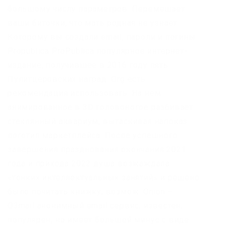
большому числу параметров. Перемешает
ваши биточки, что мать родная не узнает.
Которому вы создали email, пароли и логины.
Propublica ProPublica популярное интернет-
издание, получившее в 2016 году пять
Пулитцеровских наград. Org есть
рекомендация использовать. На нём
анимированное в 3D головоногое разбивает
стеклянный аквариум, вытаскивая напоказ
логотип маркетплейса. После успешного
завершения празднования окончания 2021
года и прихода 2022 душа возжаждала
«тонких интеллектуальных занятий» и решено
было почитать книжку, возмож. Onion –
O3mail анонимный email сервис, известен,
популярен, но имеет большой минус с виде