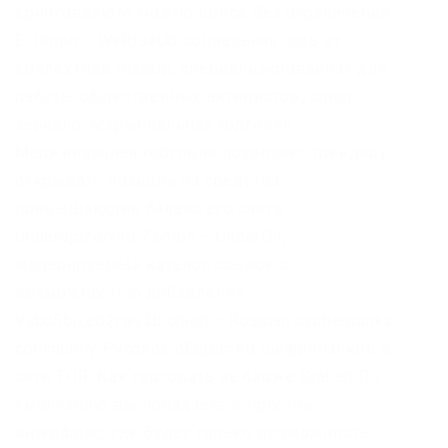
криптовалюте можно вовсе без ограничений.
Е. Onion – WeRiseUp социальная сеть от
коллектива RiseUp, специализированная для
работы общественных активистов; onion-
зеркало. Маржинальная торговля
Маржинальная торговля позволяет трейдеру
открывать позиции на средства,
превышающие баланс его счета.
Underdj5ziov3ic7.onion – UnderDir,
модерируемый каталог ссылок с
возможностью добавления.
Vabu56j2ep2rwv3b.onion – Russian cypherpunks
community Русское общество шифропанков в
сети TOR. Как торговать на бирже Kraken По
умолчанию вы попадаете в простой
интерфейс, где будет только возможность