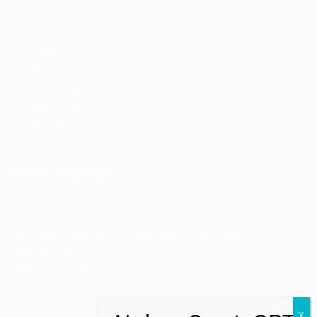
Post New Job
Employer Listing
Industries
Job Packages
Jobs Listing
Jobs Style Grid
Office Address
Ziontech Consulting Services Inc
605 E Palace Parkway C3 Grand Prairie, Texas 75051
(800) 575-1491
hr@zionntech.com