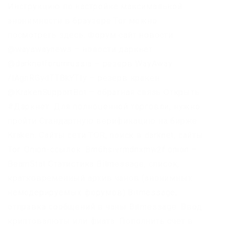
Инструкцию по настройке максимальной
анонимности в браузере Tor можно
посмотреть здесь. Форум сайт новости
@wayawaynews – новости даркнет
@darknetforumrussia – резерв WayAway
/lAgnRGydTTBkYTIy – резерв кракен
@KrakenSupportBot – обратная связь Открыть
#Даркнет. Для полноценной торговли, нужно
пройти Стандартную верификацию на бирже
Kraken. Сайты сети TOR, поиск в darknet, сайты
Tor. Onion-ссылок. Bm6hsivrmdnxmw2f.onion –
BeamStat Статистика Bitmessage, список,
кратковременный архив чанов (анонимных
немодерируемых форумов) Bitmessage,
отправка сообщений в чаны Bitmessage. Ввод
криптовалюты или фиата. Пополнить счет в