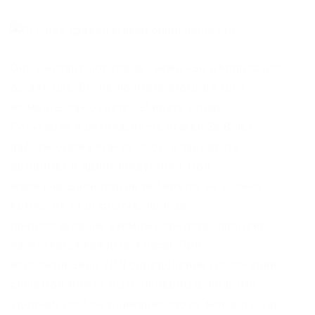
Они выставляют товар также как и krmpcc все
остальные, Вы не поймёте этого до того
момента, как будете забирать товар.
Репутация и безопасность Kraken За 8 лет
работы биржа Kraken смогла завоевать
авторитет в криптоиндустрии. При
маржинальной торговле берется не только
комиссия за открытие, но и за
предоставление заемных средств (процент
начисляется каждые 4 часа). При
использовании VPN определение геолокации
системой может быть неверным, поэтому
уделяем особое внимание этому моменту, так