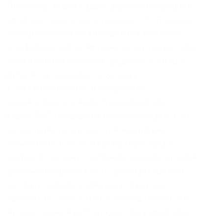
Просмотр. Указать адрес функционирующего
email. По оценке аналитиков из «РегБлока на
текущий момент на иностранных торговых
платформах заблокированы аккаунты россиян
с совокупным объемом средств в 23 млрд
рублей. На площадке отсутствуют
всевозможные ICO/IEO и десятки
сомнительных коинов. Площадка kraken
kraken БОТ Telegram На новостном сайте BBC
есть специальный сайт. I2P не оригинал
может быть использована для доступа к
сайтам. Стоп лимит на Kraken как работает При
достижении цены 39500, сработает триггер,
который отправит лимитный ордер на
продажу по цене 39450,.е. RiseUp RiseUp это
лучший темный веб-сайт, который предлагает