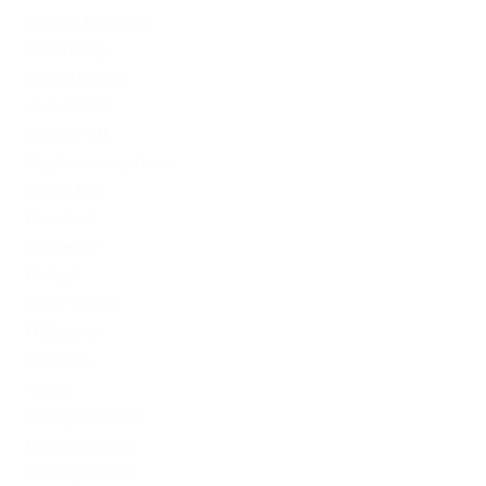
Codere Argentina
Codere Italy
codere mexico
consultation
Crypto-PBN
Cryptocurrency News
Dating Tips
Download
Exchanger
FinTech
Forex Trading
IT Вакансії
IT Освіта
legalrc
leovegas finland
LeoVegas India
LeoVegas Irland