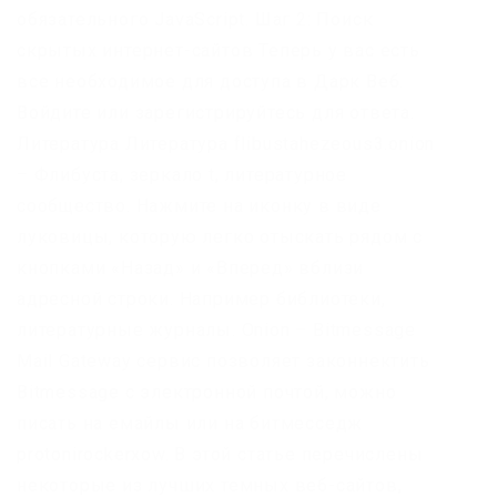
обязательного JavaScript. Шаг 2: Поиск
скрытых интернет-сайтов Теперь у вас есть
все необходимое для доступа в Дарк Веб.
Войдите или зарегистрируйтесь для ответа.
Литература Литература flibustahezeous3.onion
– Флибуста, зеркало t, литературное
сообщество. Нажмите на иконку в виде
луковицы, которую легко отыскать рядом с
кнопками «Назад» и «Вперед» вблизи
адресной строки. Например библиотеки,
литературные журналы. Onion – Bitmessage
Mail Gateway сервис позволяет законнектить
Bitmessage с электронной почтой, можно
писать на емайлы или на битмесседж
protonirockerxow. В этой статье перечислены
некоторые из лучших темных веб-сайтов,