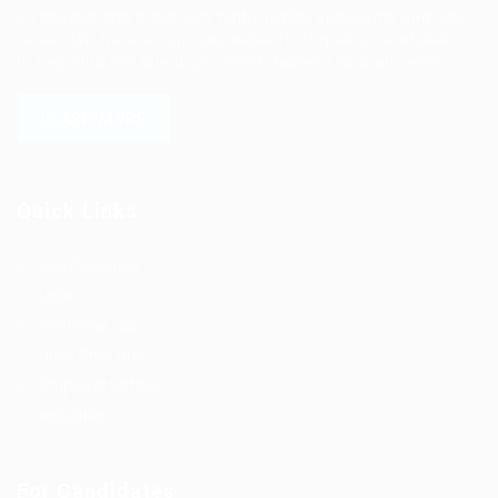
all shapes and sizes with high-quality applicants and vice
versa. We have a vigorous network of quality candidates
to help find the talent you need, faster and proficiently.
LEARN MORE
Quick Links
Job Packages
Jobs
Post New Job
Jobs Style Grid
Employer Listing
Industries
For Candidates