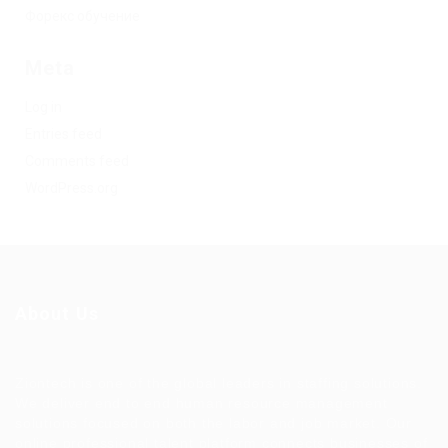
Форекс обучение
Meta
Log in
Entries feed
Comments feed
WordPress.org
About Us
Ziontech is one of the global leaders in staffing solutions.
We deliver end to end human resource management
solutions focused on both the labor and job market. Our
online professional talent platform connects businesses of