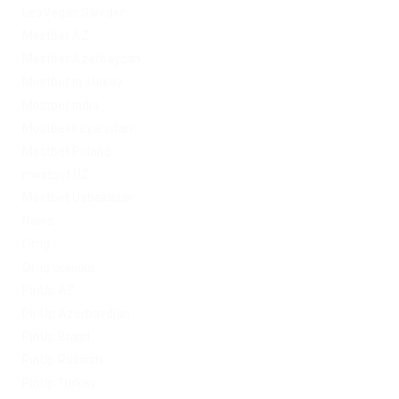
LeoVegas Sweden
Mostbet AZ
Mostbet Azerbaycan
Mostbet in Turkey
Mostbet India
Mostbet Kazahstan
Mostbet Poland
mostbet UZ
Mostbet Uzbekistan
News
Omg
Omg ссылка
PinUp AZ
PinUp Azerbaydjan
PinUp Brazil
PinUp Russian
PinUp Turkey