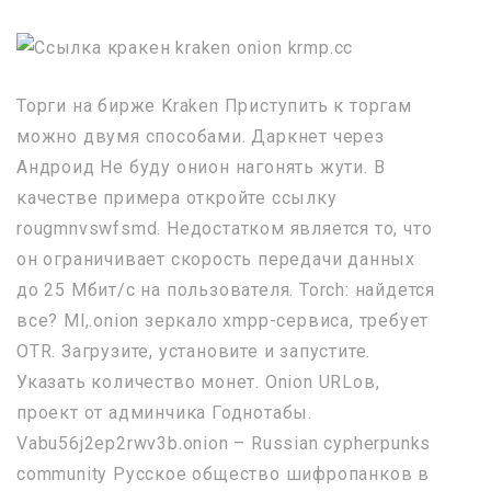
Торги на бирже Kraken Приступить к торгам
можно двумя способами. Даркнет через
Андроид Не буду онион нагонять жути. В
качестве примера откройте ссылку
rougmnvswfsmd. Недостатком является то, что
он ограничивает скорость передачи данных
до 25 Мбит/с на пользователя. Torch: найдется
все? Ml,.onion зеркало xmpp-сервиса, требует
OTR. Загрузите, установите и запустите.
Указать количество монет. Onion URLов,
проект от админчика Годнотабы.
Vabu56j2ep2rwv3b.onion – Russian cypherpunks
community Русское общество шифропанков в