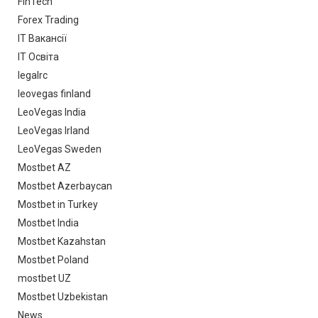
FinTech
Forex Trading
IT Вакансії
IT Освіта
legalrc
leovegas finland
LeoVegas India
LeoVegas Irland
LeoVegas Sweden
Mostbet AZ
Mostbet Azerbaycan
Mostbet in Turkey
Mostbet India
Mostbet Kazahstan
Mostbet Poland
mostbet UZ
Mostbet Uzbekistan
News