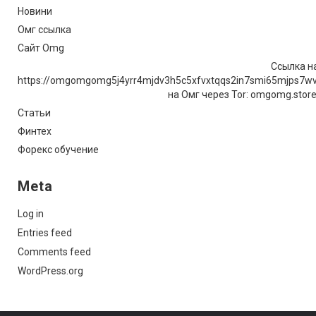
Новини
Омг ссылка
Сайт Omg
Ссылка на
https://omgomgomg5j4yrr4mjdv3h5c5xfvxtqqs2in7smi65mjps7w
на Омг через Tor: omgomg.stor
Статьи
Финтех
Форекс обучение
Meta
Log in
Entries feed
Comments feed
WordPress.org