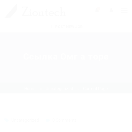
0
POST NEW JOB
Ссылка Омг а торе
Home
Uncategorized
Current Page
Uncategorized
0 Comments