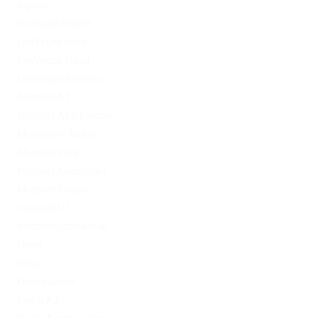
legalrc
leovegas finland
LeoVegas India
LeoVegas Irland
LeoVegas Sweden
Mostbet AZ
Mostbet Azerbaycan
Mostbet in Turkey
Mostbet India
Mostbet Kazahstan
Mostbet Poland
mostbet UZ
Mostbet Uzbekistan
News
Omg
Omg ссылка
PinUp AZ