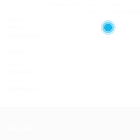
https://omgomgomg5j4yrr4mjdv3h5c5xfvxtqqs2in7smi65mjps7w
на Омг через Tor: omgomg.stor
Статьи
Финтех
Форекс обучение
Meta
Log in
Entries feed
Comments feed
WordPress.org
About Us