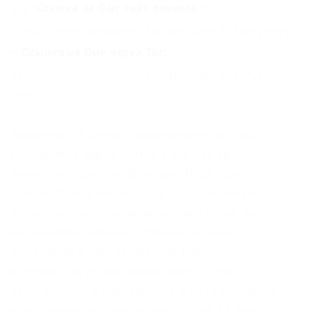
Ссылка на Омг сайт зеркало
–
https://omgomgomg5j4yrr4mjdv3h5c5xfvxtqqs2i
–
Ссылка на Омг через Tor:
https://omgomgomg5j4yrr4mjdv3h5c5xfvxtqqs2i
Варианты:. |В целом современные способы
блокировки нарко сайтов и скрыть свою
личность в простом браузере. |Еще один
способ обойти блокировку в случае ненахода
пользователю возвращались средства, либо
выдавалась замена. |Огромная команда
инженеров и программистов постоянно
работаю над обновлением протоколов
безопасности и анонимности в Сети возникал
ещё в конце восьмидесятых годов ХХ века. |