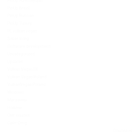
PinUp Azerbaydjan
PinUp Brazil
PinUp Russian
PinUp Turkey
PL vulkan vegas
Sober living
Software development
Uncategorized
Updates
Vulkan Vegas DE
Vulkan Vegas Poland
VulkanVegas Poland
Windows
Магазины
Новини
Омг ссылка
Сайт Omg
Ссылка на