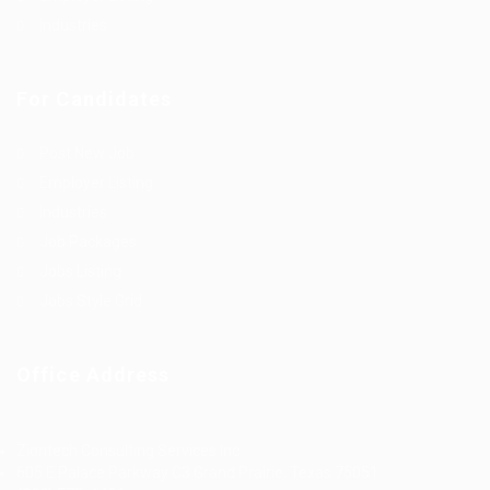
Industries
For Candidates
Post New Job
Employer Listing
Industries
Job Packages
Jobs Listing
Jobs Style Grid
Office Address
Ziontech Consulting Services Inc
605 E Palace Parkway C3 Grand Prairie, Texas 75051