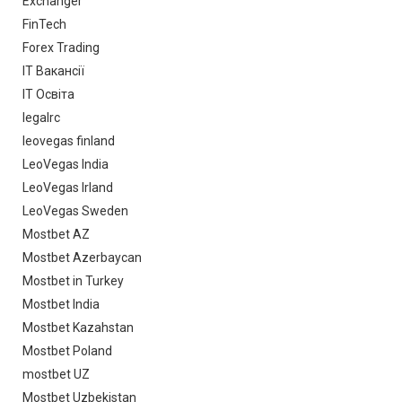
Exchanger
FinTech
Forex Trading
IT Вакансії
IT Освіта
legalrc
leovegas finland
LeoVegas India
LeoVegas Irland
LeoVegas Sweden
Mostbet AZ
Mostbet Azerbaycan
Mostbet in Turkey
Mostbet India
Mostbet Kazahstan
Mostbet Poland
mostbet UZ
Mostbet Uzbekistan