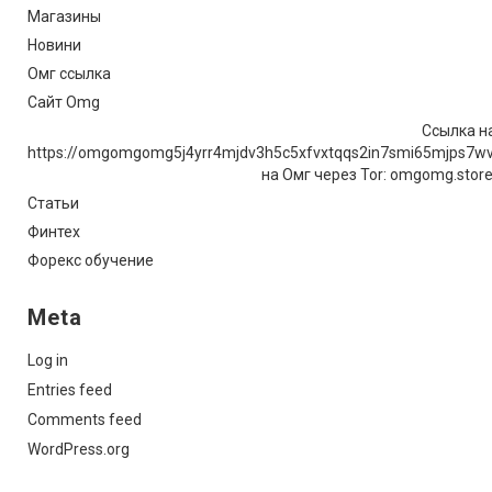
Магазины
Новини
Омг ссылка
Сайт Omg
Ссылка на
https://omgomgomg5j4yrr4mjdv3h5c5xfvxtqqs2in7smi65mjps7w
на Омг через Tor: omgomg.stor
Статьи
Финтех
Форекс обучение
Meta
Log in
Entries feed
Comments feed
WordPress.org