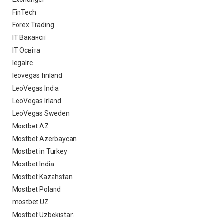
FinTech
Forex Trading
IT Вакансії
IT Освіта
legalrc
leovegas finland
LeoVegas India
LeoVegas Irland
LeoVegas Sweden
Mostbet AZ
Mostbet Azerbaycan
Mostbet in Turkey
Mostbet India
Mostbet Kazahstan
Mostbet Poland
mostbet UZ
Mostbet Uzbekistan