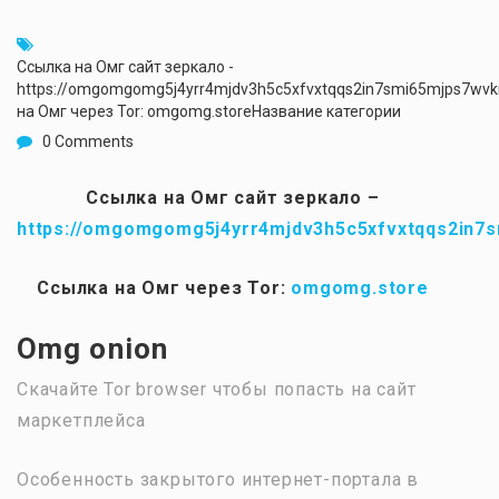
Ссылка на Омг сайт зеркало -
https://omgomgomg5j4yrr4mjdv3h5c5xfvxtqqs2in7smi65mjps7wv
на Омг через Tor: omgomg.storeНазвание категории
0 Comments
Ссылка на Омг сайт зеркало –
https://omgomgomg5j4yrr4mjdv3h5c5xfvxtqqs2in7
Ссылка на Омг через Tor:
omgomg.store
Omg onion
Скачайте Tor browser чтобы попасть на сайт
маркетплейса
Особенность закрытого интернет-портала в