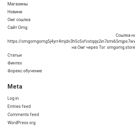
Магазины
Новини
Омг ссылка
Сайт Omg
Ссылка на
https://omgomgomg5j4yrr4mjdv3h5c5xfvxtqqs2in7smi65mjps7w
на Омг через Tor: omgomg.stor
Статьи
Финтех
Форекс обучение
Meta
Log in
Entries feed
Comments feed
WordPress.org