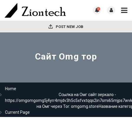
0
POST NEW JOB
Сайт Omg тор
Home
Ссылка на Омг сайт зеркало -
https://omgomgomg5j4yrr4mjdv3h5c5xfvxtqqs2in7smi65mjps7wv
на Омг через Tor: omgomg.storeНазвание катего
Current Page