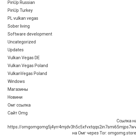
PinUp Russian
PinUp Turkey
PL vulkan vegas
Sober living
Software development
Uncategorized
Updates
Vulkan Vegas DE
Vulkan Vegas Poland
VulkanVegas Poland
Windows
Магазины
Новини
Омг ссылка
Сайт Omg
Ссылка на
https://omgomgomg5j4yrr4mjdv3h5c5xfvxtqqs2in7smi65mjps7w
на Омг через Tor: omgomg.stor