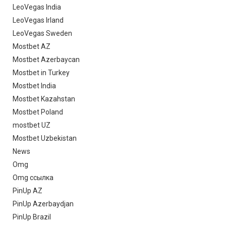
LeoVegas India
LeoVegas Irland
LeoVegas Sweden
Mostbet AZ
Mostbet Azerbaycan
Mostbet in Turkey
Mostbet India
Mostbet Kazahstan
Mostbet Poland
mostbet UZ
Mostbet Uzbekistan
News
Omg
Omg ссылка
PinUp AZ
PinUp Azerbaydjan
PinUp Brazil