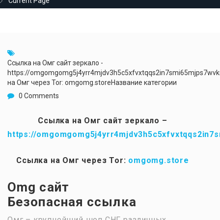
Current Page
Ссылка на Омг сайт зеркало -
https://omgomgomg5j4yrr4mjdv3h5c5xfvxtqqs2in7smi65mjps7wv
на Омг через Tor: omgomg.storeНазвание категории
0 Comments
Ссылка на Омг сайт зеркало –
https://omgomgomg5j4yrr4mjdv3h5c5xfvxtqqs2in7
Ссылка на Омг через Tor:
omgomg.store
Omg сайт
Безопасная ссылка
Омг – крупнейший шоп СНГ различных