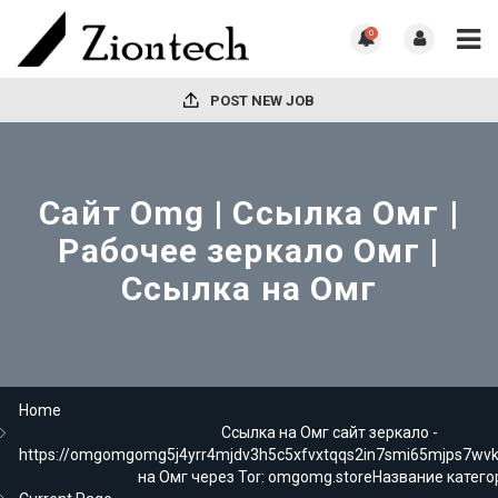
0
POST NEW JOB
Сайт Omg | Ссылка Омг |
Рабочее зеркало Омг |
Ссылка на Омг
Home
Ссылка на Омг сайт зеркало -
https://omgomgomg5j4yrr4mjdv3h5c5xfvxtqqs2in7smi65mjps7wv
на Омг через Tor: omgomg.storeНазвание катего