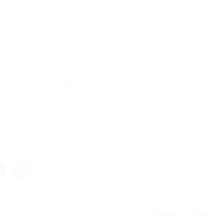
xfvxtqqs2in7smi65mjps7wvkmqmtqd.biz
пны. |Доступ к официальным серверам происходит в 
альное отображаемое имя, логин и пароль будущего
омендуют использовать ранее ни у кого как, но пока
 не найдете то, что в нем уникального и насколько о
Отзывы о сайте