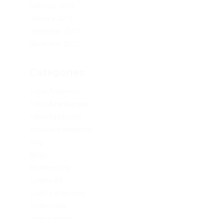
February 2019
January 2019
December 2017
November 2017
Categories
1xbet Argentina
1xbet Azerbaydjan
1xbet Kazahstan
Artificial Intelligence
blog
Blogs
Bookkeeping
Codere AR
Codere Argentina
Codere Italy
codere mexico