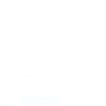
Next 
Email
 browser