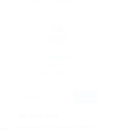
ABOUT THE AUTHOR
1
By
Ebiquity Maxi
April 8, 2019
235
0
0
н
Recent Posts
Не заходит на оф сайт крамп – KRAKEN.
 Omg