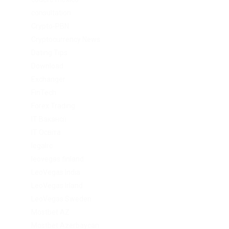
consultation
Crypto-PBN
Cryptocurrency News
Dating Tips
Download
Exchanger
FinTech
Forex Trading
IT Вакансії
IT Освіта
legalrc
leovegas finland
LeoVegas India
LeoVegas Irland
LeoVegas Sweden
Mostbet AZ
Mostbet Azerbaycan