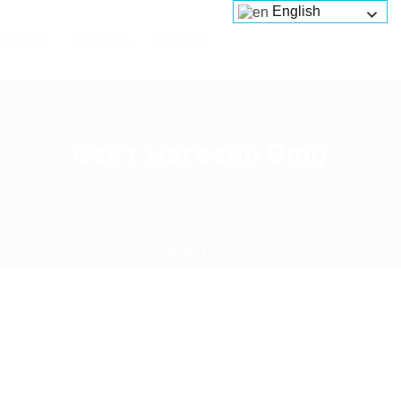
English
Services
Platforms
About us
Сайт магазин Omg
Home
Uncategorized
Current Page