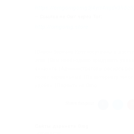
https://omgomgomg5j4yrr4mjdv3h5c5
–
Ссылка на Омг через Tor:
http://omgomg.store
|Онион Зеркала Круглосуточны и досту
этап. |Вам необходимо придумать уник
аккаунта. |Администраторы ресурса рек
полет нормальный. |По интернету такого
удобен. |Перейти на Omg.
Share this post
Сайты даркнета Omg
Previous Post