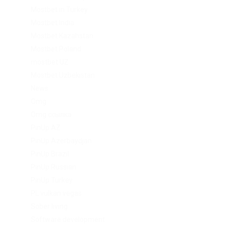
Mostbet in Turkey
Mostbet India
Mostbet Kazahstan
Mostbet Poland
mostbet UZ
Mostbet Uzbekistan
News
Omg
Omg ссылка
PinUp AZ
PinUp Azerbaydjan
PinUp Brazil
PinUp Russian
PinUp Turkey
PL vulkan vegas
Sober living
Software development