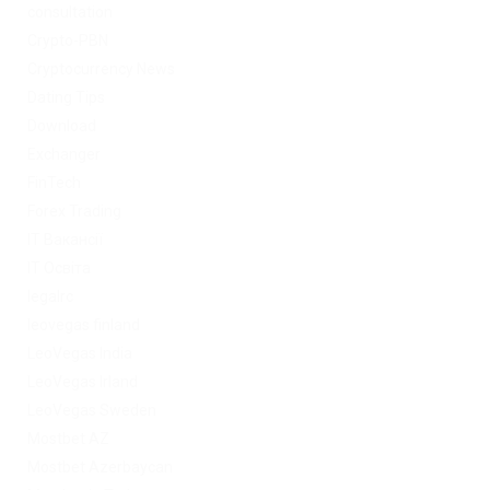
consultation
Crypto-PBN
Cryptocurrency News
Dating Tips
Download
Exchanger
FinTech
Forex Trading
IT Вакансії
IT Освіта
legalrc
leovegas finland
LeoVegas India
LeoVegas Irland
LeoVegas Sweden
Mostbet AZ
Mostbet Azerbaycan