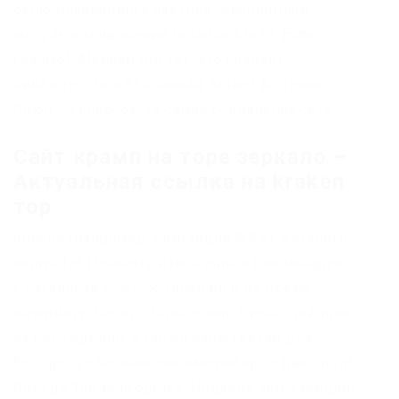
было планировать закупки. Бесплатный
модуль копирования /solutions/asd. Exmo
(Эксмо). Мейкер это тот, кто создает
ликвидность и его заявка встает в стакан.
Onion – Facebook, та самая социальная сеть.
Сайт крамп на торе зеркало –
Актуальная ссылка на kraken
тор
описки (например, квитанция ЖКХ). Каталоги
карты Tor Начинать изыскания я рекомендую
с каталогов ссылок. Onion но и по всему
интернету. Onion – Onelon лента новостей плюс
их обсуждение, а также чаны (ветки для
быстрого общения аля имаджборда двач и тд).
Вот где Тор пригодится. Недавно загрузившие