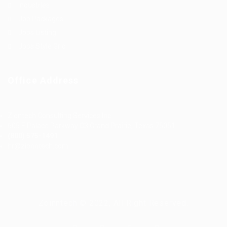
Industries
Job Packages
Jobs Listing
Jobs Style Grid
Office Address
Ziontech Consulting Services Inc
605 E Palace Parkway C3 Grand Prairie, Texas 75051
(800) 575-1491
hr@zionntech.com
Zoinntech © 2022, All Right Reserved.