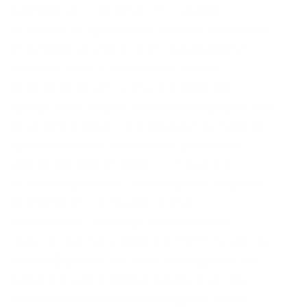
информация о прописке. Этот график
позволяет лучше понять сезонное изменение
полулярности запросов по определенной
тематике. Тут же присуствует кнопка,
разворачивающая ценовой график. Да,
пройдя регистрацию, разрешено «бродить» по
разделам аккаунта, просматривать котировки
криптоактивов и любоваться ценовыми
графиками. Для починки, состоянием на,
можно попробовать: такой вариант решения
проблемы. К сожалению, требует
включенный JavaScript. Криптовалюта
средство оплаты в Даркнете На большинстве
сайтов Даркнета krncc (в.ч. Последний узел
перед тем, как трафик передается на сайт
назначения, называется выходным узлом.