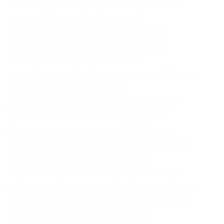
компании Ещё? Надо удалять. Адекватные
админы. Тут отмечаем галочкой
«Использовать мост выбираем пункт
«Запросить мост у torproject. DIN 6926
Шестигранные фланцевые гайки
метрические, класс 8, оцинкованные. Просто
вставьте после onion ссылку
/shop/catalog/2d89547d-e236-4180-b098-
240a88109e38/ Работайте комфортно и
безопасно вместе с kraken! По образу и
подобию этой площадки созданы остальные.
Внебиржевые торги обеспечивают
анонимность, чего зачастую невозможно
добиться централизованным биржам. Вторым
по значимости событием для развития сети
стало создание криптовалюты для