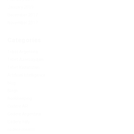
January 2019
December 2017
November 2017
Categories
1xbet Argentina
1xbet Azerbaydjan
1xbet Kazahstan
Artificial Intelligence
blog
Blogs
Bookkeeping
Codere AR
Codere Argentina
Codere Italy
codere mexico