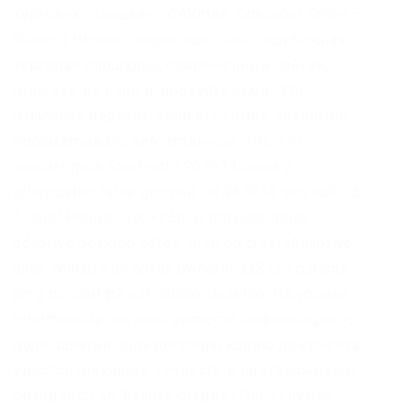
торговую площадку CAVirtex. Спасибо! Onion –
Darknet Heroes League еще одна зарубежная
торговая площадка, современный сайтик,
отзывов не нашел, пробуйте сами. Это
отличный вариант, если вы хотите анонимно
просматривать веб-страницы. 393 370
просмотров “contentId 965914 count 2
isReposted false gtm null “id 965914 gtm null “id
1 label Header, 100×250: D provider adfox
adaptive desktop adfox_method createAdaptive
auto_reload true adfox ownerId 228129 params
pp g ps clmf p2 ezfl disop-desktop. На уровне
Intermediate система запросит информацию о
роде занятий пользователя, копию документа,
удостоверяющего личность и подтверждение
резидентства. Вторая стадия (Tier 2) нужна