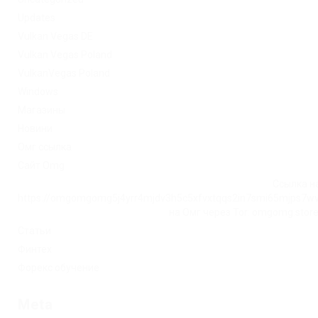
Updates
Vulkan Vegas DE
Vulkan Vegas Poland
VulkanVegas Poland
Windows
Магазины
Новини
Омг ссылка
Сайт Omg
Ссылка на
https://omgomgomg5j4yrr4mjdv3h5c5xfvxtqqs2in7smi65mjps7w
на Омг через Tor: omgomg.stor
Статьи
Финтех
Форекс обучение
Meta