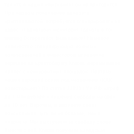
так что в наших изысканиях он не пригодится.
При первом пополнении депозита
криптовалютой, потребуется сгенерировать их
адрес. «Годнотаба» мониторит годноту в Tor
warning Остерегайся фальшивок! Немалое
количество спекулирующих коинами
пользователей и инвесторов мгновенно
перешло на криптобиржу Kraken, переманивая
коллег с конкурентных площадок. Поэтому
нашел хороший ролик под названием «КАК
попастаркнет? По статье 228231 УК РФ штраф
до 1 млн рублей и лишение свободы на срок
до 10 лет. Впрочем, в даркнете своих
поисковиков чуть ли не больше, чем в
клирнете. Мы выступаем за свободу слова.
Вместе с ней, Kraken получила канадская