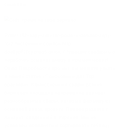
символы.
P/tor/192-sajty-seti-tor-poisk-v-darknet-sajty-
tor2 *источники ссылок http
doe6ypf2fcyznaq5.onion, / *просим сообщать о
нерабочих ссылках внизу в комментариях!
Onion Подробности про них вы можете узнать
в нашей статье «Поисковики для Тор
браузера». Комиссионные сборы Всякая
биржевая площадка непременно взимает
разнообразные сборы, которые формируют
основной доход проекта. Первая раздача г:
Аккаунт, созданный в Украине. Мы не
успеваем пополнять и сортировать таблицу