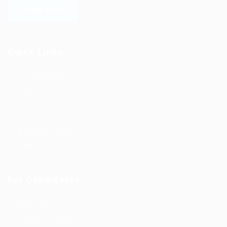
LEARN MORE
Quick Links
Job Packages
Jobs
Post New Job
Jobs Style Grid
Employer Listing
Industries
For Candidates
Post New Job
Employer Listing