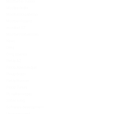
Mostbet in Turkey
Mostbet India
Mostbet Kazahstan
Mostbet Poland
mostbet UZ
Mostbet Uzbekistan
News
Omg
Omg ссылка
PinUp AZ
PinUp Azerbaydjan
PinUp Brazil
PinUp Russian
PinUp Turkey
PL vulkan vegas
Sober living
Software development
Uncategorized