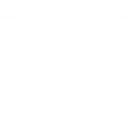
е еще кидал им 8к залога нихуя не получил, ебали гол
пидарасы. нахуй такие магазины ни залога ни товара 
ли
. Отзыв по качеству, креативно составленый совет
?)))
бу шишек или гашика)Нажмите, чтобы раскрыть…zigaoi
остиНажмите, чтобы раскрыть…Здравствуйте,к
будующем по поводу проб оращайтесь в лс,там все р
 наступающего? ???? с меня трип) СПБ
но не для забравшихся дичей, покупайте тут чаще,