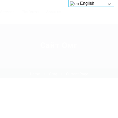
English
Services
Platforms
About us
Сайт Омг
Home
Omg
Current Page