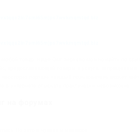
fvxtqqs2in7smi65mjps7wvkmqmtqd.biz
fvxtqqs2in7smi65mjps7wvkmqmtqd.biz
ь любой товар. Наше Омг зеркало можно найти по ссы
йс, предоставляющий товары и услуги, запрещенные
а просторах портала каждый пользователь может найт
е в интернете отыскать практически невозможно.
мг на форумах
нтика. Но зато в чулках и макияже.