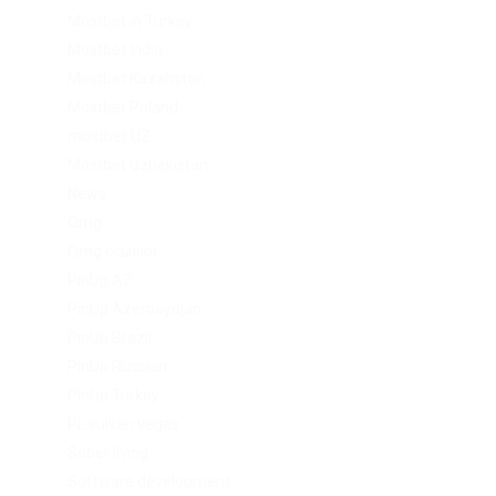
Mostbet in Turkey
Mostbet India
Mostbet Kazahstan
Mostbet Poland
mostbet UZ
Mostbet Uzbekistan
News
Omg
Omg ссылка
PinUp AZ
PinUp Azerbaydjan
PinUp Brazil
PinUp Russian
PinUp Turkey
PL vulkan vegas
Sober living
Software development