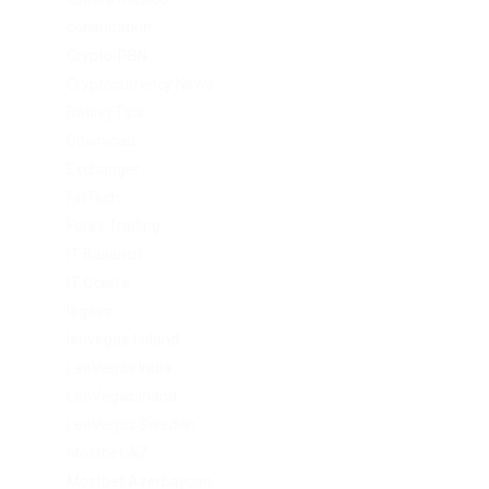
consultation
Crypto-PBN
Cryptocurrency News
Dating Tips
Download
Exchanger
FinTech
Forex Trading
IT Вакансії
IT Освіта
legalrc
leovegas finland
LeoVegas India
LeoVegas Irland
LeoVegas Sweden
Mostbet AZ
Mostbet Azerbaycan