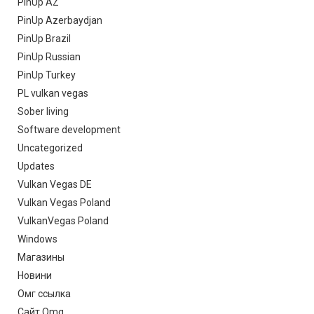
PinUp AZ
PinUp Azerbaydjan
PinUp Brazil
PinUp Russian
PinUp Turkey
PL vulkan vegas
Sober living
Software development
Uncategorized
Updates
Vulkan Vegas DE
Vulkan Vegas Poland
VulkanVegas Poland
Windows
Магазины
Новини
Омг ссылка
Сайт Omg