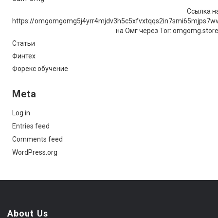
Ссылка на
https://omgomgomg5j4yrr4mjdv3h5c5xfvxtqqs2in7smi65mjps7w
на Омг через Tor: omgomg.stor
Статьи
Финтех
Форекс обучение
Meta
Log in
Entries feed
Comments feed
WordPress.org
About Us