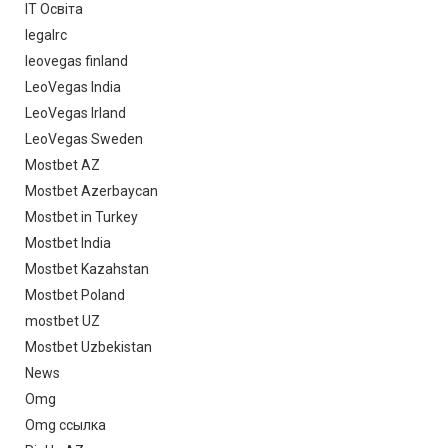
IT Освіта
legalrc
leovegas finland
LeoVegas India
LeoVegas Irland
LeoVegas Sweden
Mostbet AZ
Mostbet Azerbaycan
Mostbet in Turkey
Mostbet India
Mostbet Kazahstan
Mostbet Poland
mostbet UZ
Mostbet Uzbekistan
News
Omg
Omg ссылка