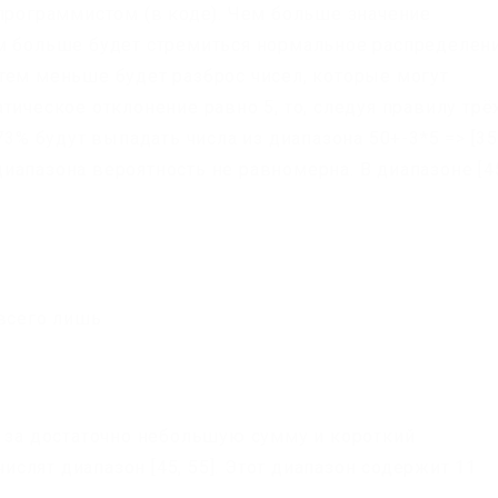
 программистом (в коде). Чем больше значение
м больше будет стремиться нормальное распределен
тем меньше будет разброс чисел, которые могут
тическое отклонение равно 5, то, следуя правилу трё
73% будут выпадать числа из диапазона 50+-3*5 => [35
о диапазона вероятность не равномерна. В диапазоне [4
т
– всего лишь
о за достаточно небольшую сумму и короткий
лят диапазон [45, 55]. Этот диапазон содержит 11