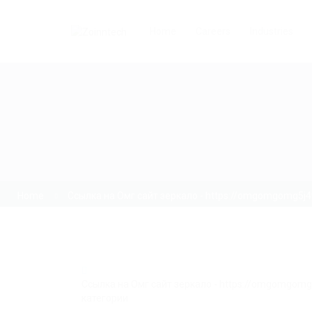
Home
Careers
Industries
Home
Ссылка на Омг сайт зеркало - https://omgomgomg5j
Ссылка на Омг сайт зеркало - https://omgomgom
категории