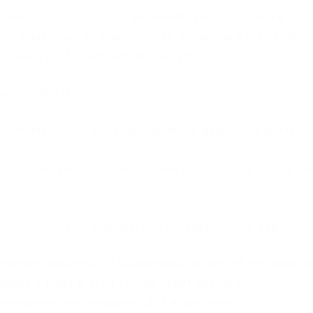
не [1, 99] (от 1 до 99 включительно). Плотность
ого значения из диапазона [1, 99] равна p = 1/(1+99) 
1+99)/2 = 50, дисперсия (99-1)**2/12
 sqrt(800.(3))
деления может быть любое число диапазона значений
, что при таком распределении вероятности любое чи
.
ки используется нормальное распределение вероятно
еления вероятности уважаемых читателей нет смысла
ание и мода в этом случае будут равны 50.
атематическое ожидание для нормального