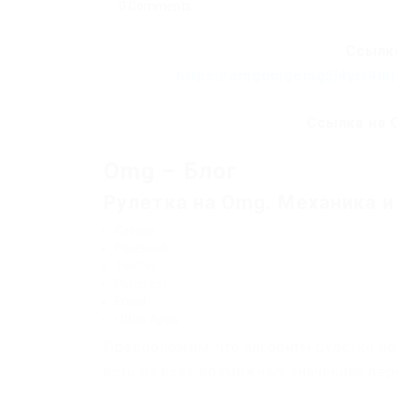
0 Comments
Ссылка
https://omgomgomg5j4yrr4mj
Ссылка на 
Omg – Блог
Рулетка на Omg. Механика и
Get link
Facebook
Twitter
Pinterest
Email
Other Apps
Предположим, что алгоритм рулетки ис
есть на всех возможных значениях ве