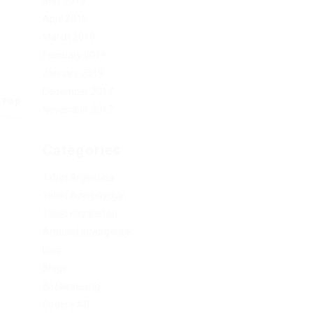
May 2019
April 2019
March 2019
February 2019
January 2019
December 2017
 тор
November 2017
Post
Categories
1xbet Argentina
1xbet Azerbaydjan
1xbet Kazahstan
Artificial Intelligence
blog
Blogs
Bookkeeping
Codere AR