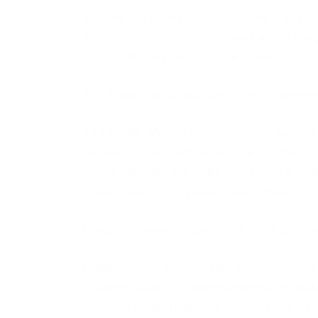
Имеем сто вариантов значений в диапазо
вероятности будет постоянна и для кажд
1/100. Математическое ожидание здесь (
800.3, среднеквадратическое отклонение
28.290163. Модой равномерного распре
нашем случае любое число из [1, 99].
О чем говорят эти цифры? Только о том
может выпасть с равной вероятностью
Предположим теперь, что в коде рулет
Перегружать формулами этого распред
Скажем лишь, что математическое ожид
Среднеквадратическое отклонение и м