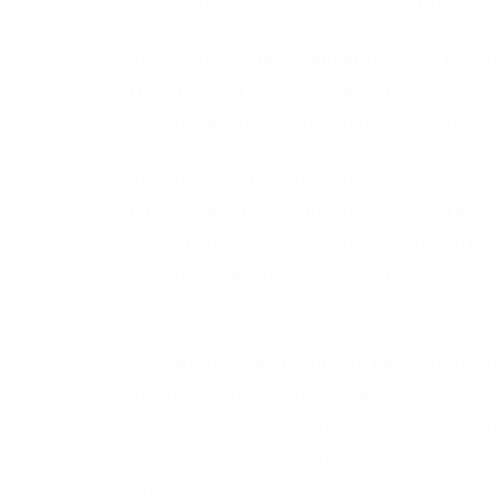
цифр, что означает с вероятностью
68% пользователь заплатит лишь 11% от
Предполагать другие виды распределен
Ни одно из них не даёт равновероятное
Загаданное случайное число не изменяе
подтверждается хеш-суммой рулетки.
Владелец рулетки “играет” против игро
дистанции в значительном плюсе (или м
Владелец рулетки на ней не может зара
Искажения в вероятности распределен
никакой выгоды для владельца рулетки 
искажений потребуется очень много д
в сотые доли процента (в пределе пар
отразится на реальной игре.