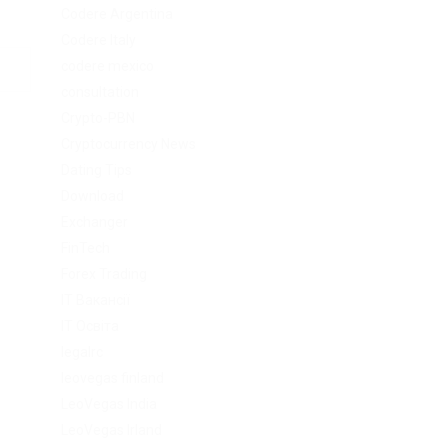
Codere Argentina
Codere Italy
codere mexico
consultation
Crypto-PBN
Cryptocurrency News
Dating Tips
Download
Exchanger
FinTech
Forex Trading
IT Вакансії
IT Освіта
legalrc
leovegas finland
LeoVegas India
LeoVegas Irland