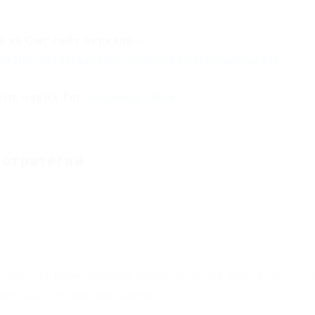
 на Омг сайт зеркало –
dv3h5c5xfvxtqqs2in7smi65mjps7wvkmqmtqd.biz
Омг через Tor:
omgomg.store
 стратегии
пользует равномерное распределение вероятности, т
роятность выигрыша равна.