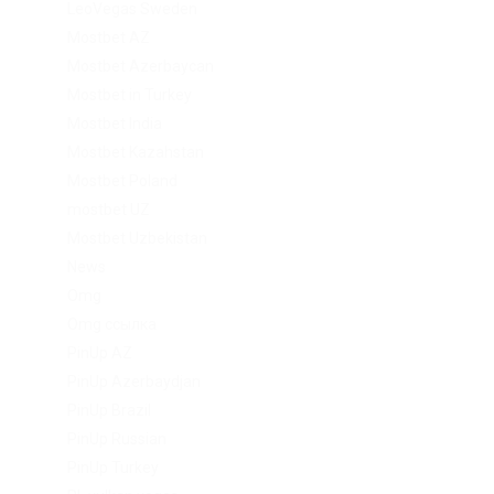
LeoVegas Sweden
Mostbet AZ
Mostbet Azerbaycan
Mostbet in Turkey
Mostbet India
Mostbet Kazahstan
Mostbet Poland
mostbet UZ
Mostbet Uzbekistan
News
Omg
Omg ссылка
PinUp AZ
PinUp Azerbaydjan
PinUp Brazil
PinUp Russian
PinUp Turkey