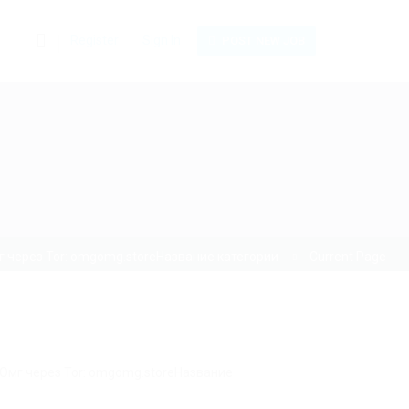
0
Register
Sign In
POST NEW JOB
 через Tor: omgomg.storeНазвание категории
Current Page
 Омг через Tor: omgomg.storeНазвание