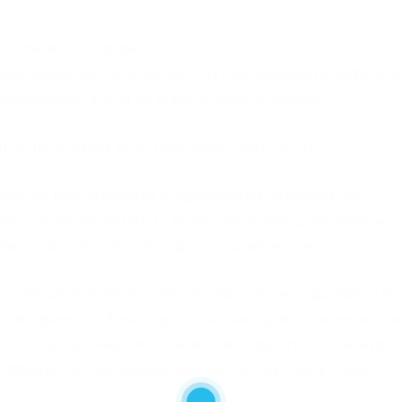
 стоимости товара.
ия вероятности, отличные от равномерного, неразум
 выпадение числа из ограниченного набора.
тся ни от каких действий пользователя, что
ков, но все находятся в одинаковых условиях. На
инусе) не может быть никто: ни рулетка, ни игроки.
батывать; по сути, это просто развлечение.
ия, обусловленные псевдогенератором, в данном слу
не принесут. А на сбор статистики для выявления та
енег. Повышение или понижение вероятности выигр
ы процентов) на определенных числах очень слабо