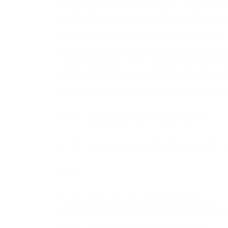
распределения, как правило, задаются
среднеквадратического отклонения, те
равномерному. Чем меньше это число, 
выпасть. К примеру, если среднеквадра
сигм, получаем, что с вероятностью 99,
65]. Стоит отметить, что и внутри этог
55] вероятность выпадения числа буде
68,2%, в диапазоне [40, 45) и (55, 60] –
27,2%, а в диапазоне [35,40) и (60, 65] 
4,2%.
Если задать такую неравномерность, т
промежуток времени пользователи вычис