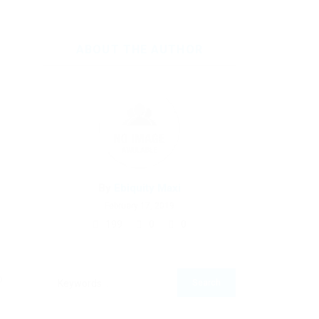
ABOUT THE AUTHOR
By
Ebiquity Maxi
February 17, 2019
199
0
0
о