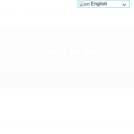
English
Services
Platforms
About us
Рулетка на Omg
4yrr4mjdv3h5c5xfvxtqqs2in7smi65mjps7wvkmqmtqd.bizСсылка на Омг
g5j4yrr4mjdv3h5c5xfvxtqqs2in7smi65mjps7wvkmqmtqd.bizСсылка на