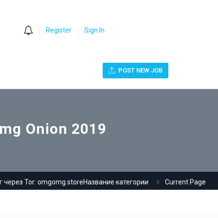
0
Register
Sign In
POST NEW JOB
mg Onion 2019
 через Tor: omgomg.storeНазвание категории
Current Page