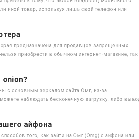
й привело к тому, что любой владелец мобильного
или иной товар, используя лишь свой телефон или
ютера
оторая предназначена для продавцов запрещенных
нельзя приобрести в обычном интернет-магазине, так
 onion?
мы с основным зеркалом сайта Омг, из-за
 можете наблюдать бесконечную загрузку, либо выво
вашего айфона
пособов того, как зайти на Омг (Omg) с айфона или