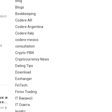
blog
Blogs
Bookkeeping
зано
Codere AR
Codere Argentina
Codere Italy
codere mexico
а
consultation
Crypto-PBN
Cryptocurrency News
Dating Tips
Download
Exchanger
FinTech
Forex Trading
ых и
IT Вакансії
х...
IT Освіта
Post
legalrc