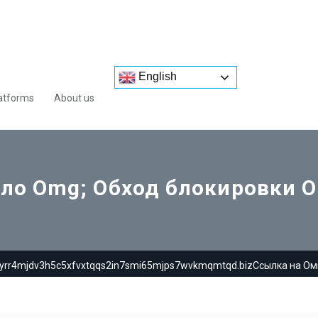
English
atforms
About us
ало Omg; Обход блокировки O
4yrr4mjdv3h5c5xfvxtqqs2in7smi65mjps7wvkmqmtqd.bizСсылка на Омг