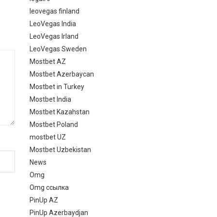
leovegas finland
LeoVegas India
LeoVegas Irland
LeoVegas Sweden
Mostbet AZ
Mostbet Azerbaycan
Mostbet in Turkey
Mostbet India
Mostbet Kazahstan
Mostbet Poland
mostbet UZ
Mostbet Uzbekistan
News
Omg
Omg ссылка
PinUp AZ
PinUp Azerbaydjan