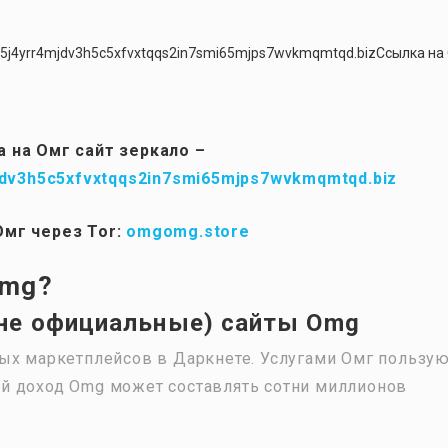
g5j4yrr4mjdv3h5c5xfvxtqqs2in7smi65mjps7wvkmqmtqd.bizСсылка на
 на Омг сайт зеркало –
dv3h5c5xfvxtqqs2in7smi65mjps7wvkmqmtqd.biz
Омг через Tor:
omgomg.store
Omg?
(не официальные) сайты Omg
ых маркетплейсов в Даркнете. Услугами Омг пользую
й доход Omg может составлять сотни миллионов