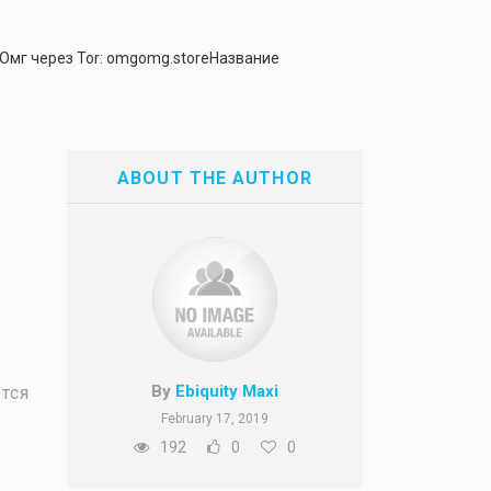
 Омг через Tor: omgomg.storeНазвание
ABOUT THE AUTHOR
By
Ebiquity Maxi
тся
February 17, 2019
192
0
0