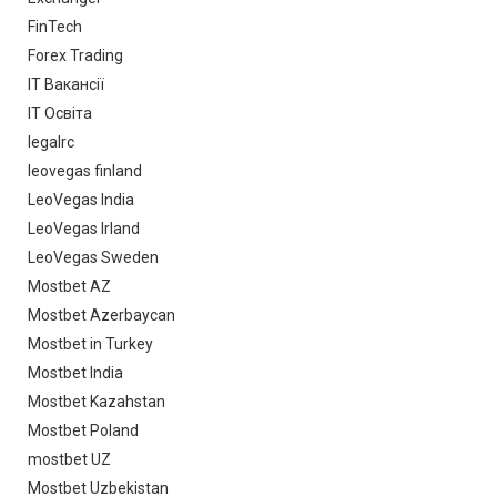
FinTech
Forex Trading
IT Вакансії
IT Освіта
legalrc
leovegas finland
LeoVegas India
LeoVegas Irland
LeoVegas Sweden
Mostbet AZ
Mostbet Azerbaycan
Mostbet in Turkey
Mostbet India
Mostbet Kazahstan
Mostbet Poland
mostbet UZ
Mostbet Uzbekistan