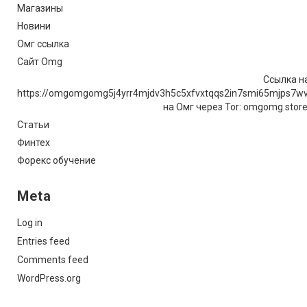
Магазины
Новини
Омг ссылка
Сайт Omg
Ссылка на
https://omgomgomg5j4yrr4mjdv3h5c5xfvxtqqs2in7smi65mjps7w
на Омг через Tor: omgomg.stor
Статьи
Финтех
Форекс обучение
Meta
Log in
Entries feed
Comments feed
WordPress.org