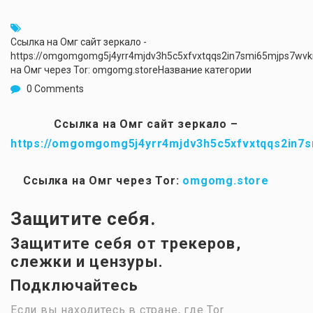
Ссылка на Омг сайт зеркало -
https://omgomgomg5j4yrr4mjdv3h5c5xfvxtqqs2in7smi65mjps7wv
на Омг через Tor: omgomg.storeНазвание категории
0 Comments
Ссылка на Омг сайт зеркало –
https://omgomgomg5j4yrr4mjdv3h5c5xfvxtqqs2in7
Ссылка на Омг через Tor:
omgomg.store
Защитите себя.
Защитите себя от трекеров,
слежки и цензуры.
Подключайтесь
Если вы находитесь в стране, где Tor