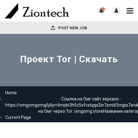
0
POST NEW JOB
Проект Tor | Скачать
Home
Ссылка на Омг сайт зеркало -
https://omgomgomg5j4yrr4mjdv3h5c5xfvxtqqs2in7smi65mjps7wv
на Омг через Tor: omgomg.storeНазвание катего
Current Page