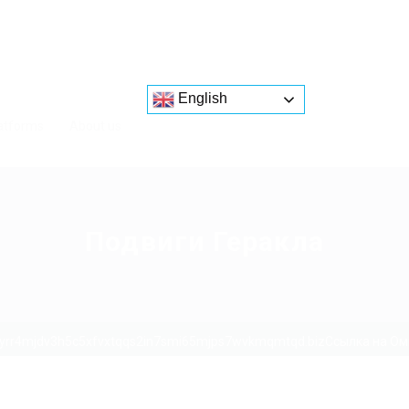
English
atforms
About us
Подвиги Геракла
4yrr4mjdv3h5c5xfvxtqqs2in7smi65mjps7wvkmqmtqd.bizСсылка на Омг