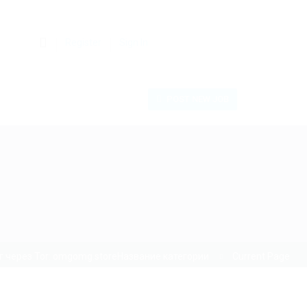
0
Register
Sign In
POST NEW JOB
 через Tor: omgomg.storeНазвание категории
Current Page