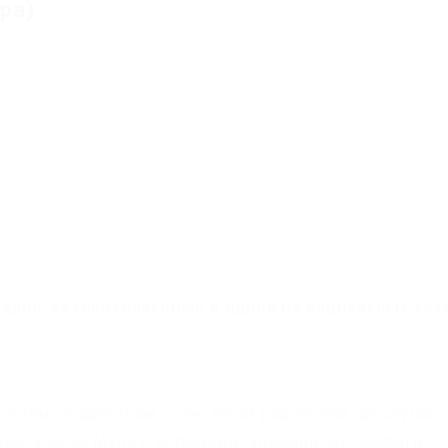
ра)
и
рии, авторизовавшись в одной из социальных сет
детям, подросткам, а так же их родителям прослушат
ова, Улисса Мура и вспомнить знаменитые подвиги