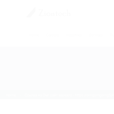
Home
Careers
Industries
Services
Pl
Home
Ссылка на Омг сайт зеркало - https://omgomgomg5j