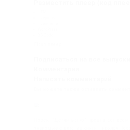
Разместить плеер (код плее
HTML
Livejournal
Liveinternet
WordPress
BB Code
Flash плеер
Подписаться на все выпуск
Комментарии
Написать комментарий
Вы можете также оставлять коммента
Проект “Детям вслух” предлагает всем 
знакомые с детства книги Николая Нос