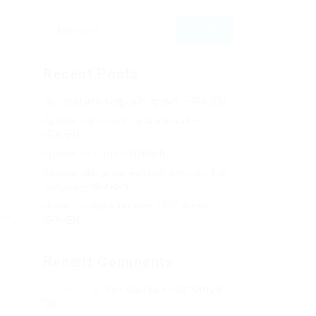
Recent Posts
Не заходит на оф сайт крамп – KRAKEN.
Кракен онион сайт правильный –
KRAKEN.
Кракен сеть тор – KRAKEN.
Кракен официальный сайт зеркало тор
браузер – KRAKEN.
Новая ссылка на kraken 2022 август –
ей:
KRAKEN.
Recent Comments
Херомант
on
Омг ссылка – сайт Omg в
ь
Tor