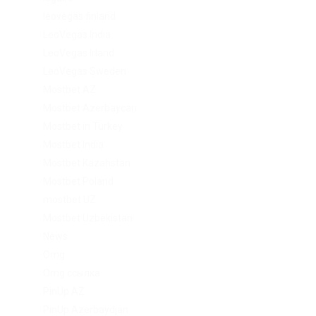
leovegas finland
LeoVegas India
LeoVegas Irland
LeoVegas Sweden
Mostbet AZ
Mostbet Azerbaycan
Mostbet in Turkey
Mostbet India
Mostbet Kazahstan
Mostbet Poland
mostbet UZ
Mostbet Uzbekistan
News
Omg
Omg ссылка
PinUp AZ
PinUp Azerbaydjan