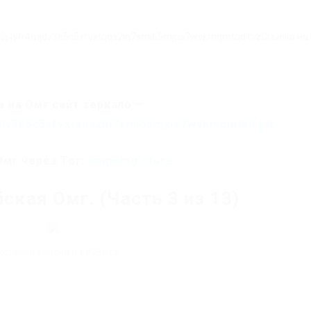
g5j4yrr4mjdv3h5c5xfvxtqqs2in7smi65mjps7wvkmqmtqd.bizСсылка на
 на Омг сайт зеркало –
dv3h5c5xfvxtqqs2in7smi65mjps7wvkmqmtqd.biz
Омг через Tor:
omgomg.store
ская Омг. (Часть 3 из 13)
кстовая версия на: IQBuzz