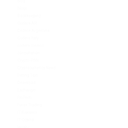
blog
Blogs
Bookkeeping
Codere AR
Codere Argentina
Codere Italy
codere mexico
consultation
Crypto-PBN
Cryptocurrency News
Dating Tips
Download
Exchanger
FinTech
Forex Trading
IT Вакансії
IT Освіта
legalrc