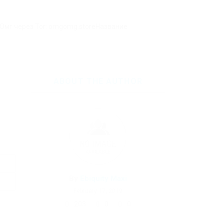
 Омг через Tor: omgomg.storeНазвание
ABOUT THE AUTHOR
By
Ebiquity Maxi
February 17, 2019
203
0
0