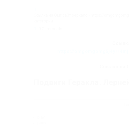
Ссылка на Омг сайт зеркало - https://omgomgom
категории
0 Comments
Ссылка
https://omgomgomg5j4yrr4mj
Ссылка на 
Подвиги Геракла. Лерней
Те
play
pause