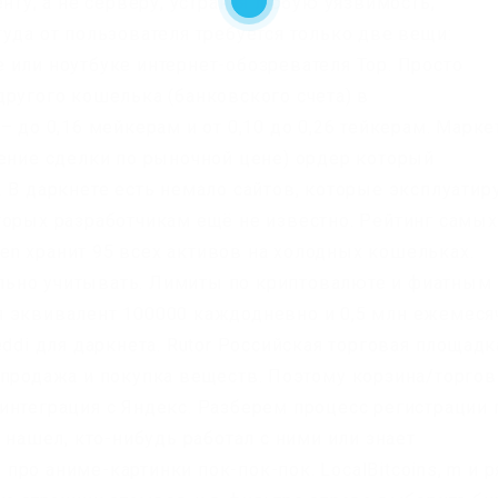
нту, а не серверу, устраняя любую уязвимость,
уда от пользователя требуется только две вещи:
 или ноутбуке интернет-обозревателя Тор. Просто
другого кошелька (банковского счета) в
– до 0,16 мейкерам и от 0,10 до 0,26 тейкерам. Марке
нение сделки по рыночной цене) ордер который
 В даркнете есть немало сайтов, которые эксплуатир
торых разработчикам ещё не известно. Рейтинг самых
n хранит 95 всех активов на холодных кошельках.
ьно учитывать. Лимиты по криптовалюте и фиатным
 эквивалент 100000 каждодневно и 0,5 млн ежемеся
eddi для даркнета. Rutor Российская торговая площадк
 продажа и покупка веществ. Поэтому корзина/торго
интеграция с Яндекс. Разберем процесс регистрации 
 нашел, кто-нибудь работал с ними или знает
ро аниме-картинки пок-пок-пок. LocalBitcoins, m и р