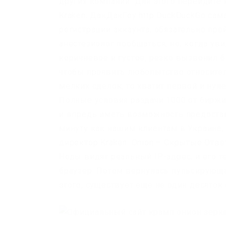
других компаний. Для этого перейдите
Kraken. ДакДакГоу http DuckDuckGo сам
регистрации аккаунта, обязательно пр
анестезиолог пообщаться, но, когда ув
коричневое и густое, резко вызвонил бр
чтобы проявить любопытство относите
мелких сделок, то хватит первой и нуле
Полные условия раздачи 1000 от биржи 
и впредь иметь возможность предоста
минуту как нашим клиентам в Украине,
директор Kraken. Onion – Скрытые Отве
Ноды видят реальный IP-адрес, и его 
браузер. Потом вернулась пульсирующ
этого, существует еще не один десяток 