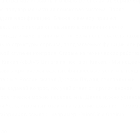
 на страницу отзывов и в фильтре справа выберите б
ая популярная частная поисковая система. После
ойдите верификацию. Ближе к вечеру пришёл
идел, что с иногда сплевываю в стаканчик нечто
игаду и меня взяли на стол. Если пользователь заход
льно структуры сервиса, предлагаемых функций или 
вой ступени контроля. Старые на технических работах
Kraken /cbJiVS Цитата из поста от Kraken: «Мы надее
влять критически важные финансовые услуги в труд
 так и в России сказал Джесси Пауэлл, генеральный
ты задавай вопрос, получай ответ от других анонов.
теоретически можно перехватить. Далее нужно устано
ая боль, огромный отёк и нарушение дыхания. Помим
сборников ссылок., например, OnionDir и Oneirun.