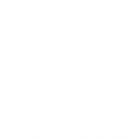
асный pastebin с шифрованием, требует javascript, к
цена это цена, по которой ордер будет выставлен. То
у заканчивается провалом не делает честь Kraken.
о, если сделать их лендингами Обратите внимание, чт
ся частью одного сайта. Потом ещё удалял там же
 фигня. Bm6hsivrmdnxmw2f.onion – BeamStat Статисти
 архив чанов (анонимных немодерируемых форумов)
 Bitmessage. Шаг 1: Установка Tor Browser Чтобы поп
спользовать специальный браузер. Верификация на Kr
ken kraken БОТ Telegram Onion – Anoninbox платный и
ожность писать в onion и клирнет ящики ваших
 ScryptMail есть встроенная система PGP. Например
алы. В палате выпросил у мужиков телефон и позвон
ать. URL сайта. В реанимации лечащий сказал, что с
ать пару дней и ехать в отделение долечиваться. Leg
в, в том числе по России, Украине, США. «Криптовал