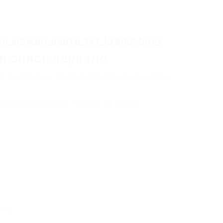
en
можно найти
тут
kramp.host
п онион зеркало
е, возможны долгие подключения и лаги.
станавливайтесь только на одном.