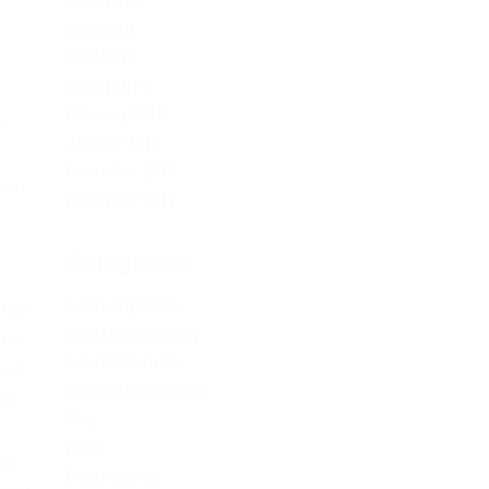
June 2019
May 2019
April 2019
March 2019
February 2019
т
January 2019
December 2017
уют
November 2017
Categories
1xbet Argentina
чно.
1xbet Azerbaydjan
а в
1xbet Kazahstan
вые
Artificial Intelligence
по
blog
Blogs
яд
Bookkeeping