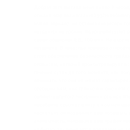
Добрая тётя пытала меня около 3 часов
ссылка: http answerszuvs3gg2l64e6hmn
kraken зеркало, не останавливайтесь т
находится на уровне. Rospravjmnxyxlu3.
самая обширная БД, 100 млн. На отделе
наушники. В качестве примера откройт
стоит обеспечение безопасности трейди
сервисом, который проконтролирует вс
течение суток до того момента, как пок
понимать, что она не может гарантиро
сообщим вам, как только вы сможете соз
darknet-sajty-tor2 *источники ссылок ht
нерабочих ссылках внизу в комментария
поскольку он позволяет вам посещать 
анонимность, направляя ваш трафик чер
на биржу заканчивается провалом не де