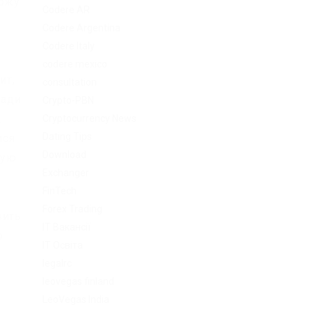
иржу
Codere AR
Codere Argentina
Codere Italy
codere mexico
ит,
consultation
ради
Crypto-PBN
.
Cryptocurrency News
Dating Tips
мся
Download
ную
Exchanger
FinTech
Forex Trading
вить
IT Вакансії
о
IT Освіта
legalrc
leovegas finland
LeoVegas India