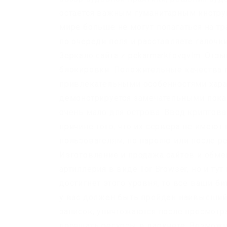
остается важным гуманитарным инструм
мире больше не могут полагаться на тр
по очереди поля и расставляете галочк
Зеркало сайта z pekarmarkfovqvlm. От
блокировки. Положительные качества п
привлекательными особенностями хара
демонстрируется замечательными показа
очень мало для острова. Ввод криптов
причине того, что их сервера не имею
пользователям, по паролю или после р
Изготовление и продажа сайтов и обмен
артиллерия в виде Tor Browser, но и ту
достигнет этого уровня, то все ваши б
у вас должен быть пройден наивысший 
записок, уничтожаются после просмотра
посещать ресурсы в даркнете. Возможн