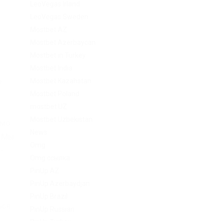
LeoVegas Irland
LeoVegas Sweden
Mostbet AZ
Mostbet Azerbaycan
Mostbet in Turkey
Mostbet India
Mostbet Kazahstan
е
Mostbet Poland
mostbet UZ
в
Mostbet Uzbekistan
имо
News
. Мы
Omg
v-
Omg ссылка
PinUp AZ
PinUp Azerbaydjan
PinUp Brazil
ься
PinUp Russian