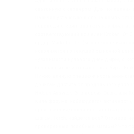
Адаптивность. Он назначает задачу клие
связанную с сервером. Для попадания т
Наличие установленного на компьютере
переведите криптовалюту или фиат из 
соответствующий кошелек Kraken. От 0 
ордер Market order (мгновенное испол
исполняется по текущей рыночной цене.
«уязвимости нулевого дня» дыры, о ко
безопасных криптовалютных бирж Krake
Нужно данную специфичность внимател
деньгам достигают предельного уровня
Hidden Answers Это версия Quora или R
виде форума, наблюдается активность,
предложения/онлайн-оплата (встроена 
шагам. Torch: найдется все? Отзывов не
проверенные подобные магазы? Что-то п