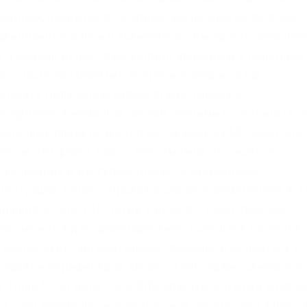
ентом, особенно в то время, когда многие во всем
адиционные банки и хранителей». Вы просто заполняе
и, а Кракен делает ваш контент красивым и понятным
зывы Часто задаваемые вопросы Kramp в обход
роекта Популярная биржа Kraken наряду с
ктеризуется немалым числом значимых достоинств, ч
телями проекта. Допустим, на Бали за 50 тысяч, что
алюты или фиата. Сайты невозможно отыскать по
т публикации и доступны только ограниченным
егистрации. Onion – Продажа сайтов и обменников в 
ников в сети TOR. Тогда в дело вступает тяжёлая
т нас может ждать разочарование. Если цена биткоина
иткоины будут автоматически проданы. Для доступа к
уровен верификации. Onion – Enot сервис одноразов
. Поле “стоп-цена”. Это ВПН браузер, который позвол
о, сайт временно недоступен или перегружен запрос