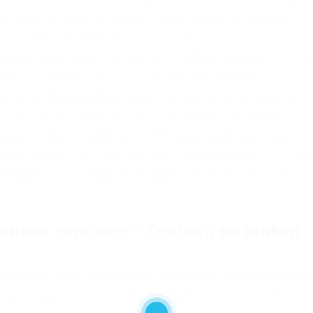
я любого блока можно и нужно задать настройки
дингов Если вы боитесь, что они могут
ами, деактивируйте. Процесс работы сети Tor: Посл
рех случайных нод, по которым идет трафик. Я в
йдя регистрацию, разрешено «бродить» по разделам
риптоактивов и любоваться ценовыми графиками. Пос
ции с трахеостомой, и он спокойно мне объяснил, что
вой процедуре из брюшной полости выкачали около 20
 Мицкевич, аналитик Freedman Сlub Crypto News 0 0
онион зеркало – Ссылка на kraken
узившемся сайте вы найдете подробную информацию п
верам и другим важным статистическим аспектам.