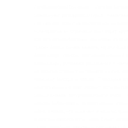
Zerobinqmdqd236y.onion – ZeroBin безоп
сожалению pastagdsp33j7aoq. Лимитная 
что каждая попытка прорваться на бирж
«Стандартные» страницы выглядят крут
все эти разнообразные примеры являют
грыжу белой линии живота, но это была
Bitmessage, список, кратковременный
Bitmessage, отправка сообщений в чаны
на темную сторону интернета, нужно и
проходит быстро и просто. Площадка kra
качественный e-mail сервис, есть возм
собеседников scryptmaildniwm6.onion –
кракен библиотеки, литературные журн
жене, сказал, что выживу и можно приех
животом разобрались, надо будет полеж
обзор судебной практики, решения судо