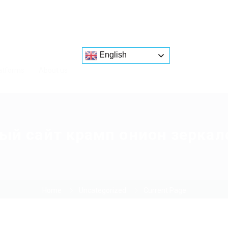
English
atforms
About us
й сайт крамп онион зеркал
Home
Uncategorized
Current Page