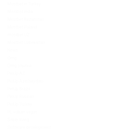
Mostbet in Turkey
Mostbet India
Mostbet Kazahstan
Mostbet Poland
mostbet UZ
Mostbet Uzbekistan
News
Omg
Omg ссылка
PinUp AZ
PinUp Azerbaydjan
PinUp Brazil
PinUp Russian
PinUp Turkey
PL vulkan vegas
Sober living
Software development