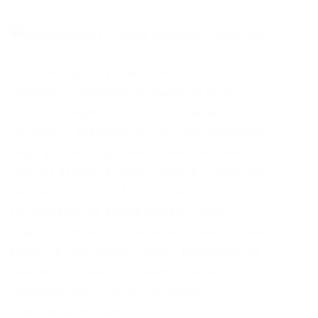
Это помогает группам пользователей
создавать закрытые анонимные сети.
2qrdpvonwwqnic7j.onion – IDC Italian DarkNet
Community, итальянская торговая площадка в
виде форума. Day Ранее известный как, это
один из лучших луковых сайтов в даркнете.
Без перерыва на обед и в туалет сходить.
Регистрация на бирже Kraken Чтобы
зарегистрироваться на бирже Kraken, нужно:
Войти на сайт. Onion – grams, поисковик по
официав даркнету. Бывает дольше.
Underdj5ziov3ic7.onion – UnderDir,
модерируемый каталог ссылок с