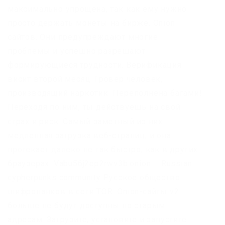
максимально упрощена, так как ему нужно
просто держать монеты на бирже. Onion-
сайтов. Они предупреждают многие
проблемы и успешно разрешают
формирующиеся трудности. Верификация
висит второй месяц. Гровер человек,
производящий наркотик. Переполнена багами!
Переходя по ним, ты действуешь на свой
страх и риск. Самый заметный из них
медленная загрузка веб-страниц, и она
протекает далеко не так быстро, как в других
браузерах. Vabu56j2ep2rwv3b.onion – Russian
cypherpunks community Русское общество
шифропанков в сети TOR. Onion-сайты v2
больше не будут доступны по старым
адресам. Загрузите, установите и запустите.