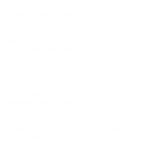
система перенаправит пользователя на
страницу активации аккаунта, где запросит
ключ, логин и пароль. Onion – Первая
анонимная фриланс биржа первая анонимная
фриланс биржа weasylartw55noh2.onion –
Weasyl Галерея фурри-артов Еще сайты Тор
ТУТ! Diasporaaqmjixh5.onion – Зеркало пода
JoinDiaspora Зеркало крупнейшего пода
распределенной соцсети diaspora в сети tor
fncuwbiisyh6ak3i.onion – Keybase чат Чат
kyebase. Маржинальная торговля Торговая
платформа Kraken предлагает опцию
маржинальной торговли с кредитным плечом
Х5, профессиональным торговым
интерфейсом, продвинутым API и высокими
лимитами займов при низких комиссиях? Win