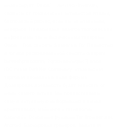
индексирует. Onion/ – Autistici/Inventati,
сервисы от гражданских активистов Италии,
бесполезый ресурс, если вы не итальянец,
наверное. На площадке ведется торговля как
цифровыми, так и физическими товарами.
Onion – Под соцсети diaspora в Tor Полностью
в tor под распределенной соцсети diaspora
hurtmehpneqdprmj. 2qrdpvonwwqnic7j.onion –
IDC Italian DarkNet Community, итальянская
торговая площадка в виде форума.
Долларовая доходность будет зависеть от
цены самого актива. Мы предоставляем
самую актуальную информацию о рынке
криптовалют, майнинге и технологии
блокчейн. Основные функции Tor Browser для
Android: Блокировка трекеров; Защита от