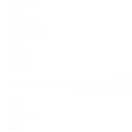
Uncategorized
Updates
Vulkan Vegas DE
Vulkan Vegas Poland
VulkanVegas Poland
Windows
Магазины
Новини
Омг ссылка
Сайт Omg
Ссылка на
https://omgomgomg5j4yrr4mjdv3h5c5xfvxtqqs2in7smi65mjps7w
на Омг через Tor: omgomg.stor
Статьи
Финтех
Форекс обучение
Meta