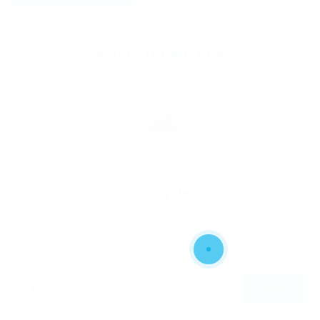
ABOUT THE AUTHOR
By
Feverty Media
April 30, 2023
155
0
0