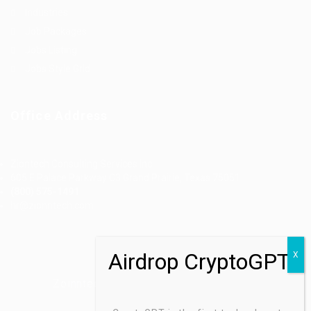
Industries
Job Packages
Jobs Listing
Jobs Style Grid
Office Address
Ziontech Consulting Services Inc
605 E Palace Parkway C3 Grand Prairie, Texas 75051
(800) 575-1491
hr@zionntech.com
Zoinntech © 2022, All Right Reserved.