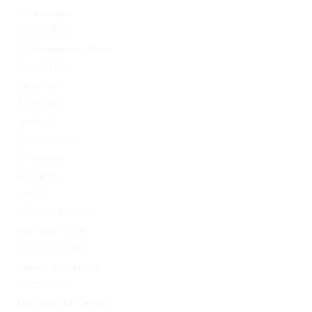
consultation
Crypto-PBN
Cryptocurrency News
Dating Tips
Download
Exchanger
FinTech
Forex Trading
IT Вакансії
IT Освіта
legalrc
leovegas finland
LeoVegas India
LeoVegas Irland
LeoVegas Sweden
Mostbet AZ
Mostbet Azerbaycan