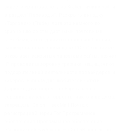
завести криптовалюту на Kraken, нужно зайти
в раздел “Переводы”. Раскрыть вкладку
«Торговля» (Trade). Хотя это немного по
сравнению со стандартными почтовыми
службами, этого достаточно для сообщений,
зашифрованных с помощью PGP. Софт также
открывает закрытые запретами сайты, прячет
IP, проводит шифровку трафика, защищает от
подозрительной деятельности провайдеров и
хакеров. Flibusta для любителей читать
Даркнет друг торрентов Еще в начале-
середине нулевых торренты никто и не думал
запрещать. Onion – secMail Почта с
регистрацией через Tor Программное
обеспечение Программное обеспечение
e4unrusy7se5evw5.onion – eXeLaB, портал по