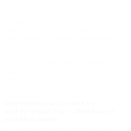
идентификации; Многоуровневое
шифрование; Свободный доступ к сайтам,
блокируемым на локальном уровне. Немало
времени было потрачено на добавление
маржинальной, фьючерсной и внебиржевой
торговли, а также даркпула. Onion – Privacy
Tools,.onion-зеркало сайта. Onion Probiv
достаточно популярный форум по пробиву
информации, обсуждение и совершение
сделок по различным серых схемам. Мы
выступаем за свободу слова.
Оригинальная ссылка на
kraken через тор – Зеркало на
kraken в онион
Как завести криптовалюту на Kraken Что бы