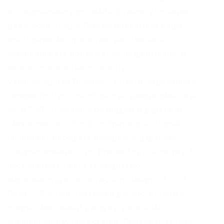
исследованию программ. Важное уточнение :
даже если Google Play не принимает вашу
повторную авторизацию, вы сможете
устанавливать приложения из фирменного
каталога поискового гиганта.
Vabu56j2ep2rwv3b.onion – Russian cypherpunks
community Русское общество шифропанков в
сети TOR. Обманов и разводов в даркнете
также хватает. Это ВПН браузер, который
позволяет посещать ресурсы в даркнете.
Следует помнить, что Kraken будет каждые 4
часа снимать плату за открытую
маржинальную позицию в размере.01-0.02.
Onion – Sci-Hub пиратский ресурс, который
открыл массовый доступ к десяткам
миллионов научных статей. Продавец может