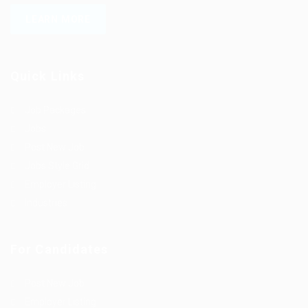
LEARN MORE
Quick Links
Job Packages
Jobs
Post New Job
Jobs Style Grid
Employer Listing
Industries
For Candidates
Post New Job
Employer Listing