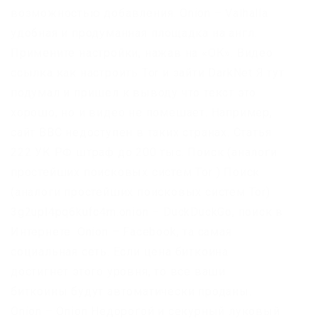
возможностью добавления. Onion – Valhalla
удобная и продуманная площадка на англ.
Примените настройки, нажав на «ОК». Видео
ссылка как настроить Tor и зайти DarkNet Я тут
подумал и пришел к выводу что текст это
хорошо, но и видео не помешает. Например,
сайт BBC недоступен в таких странах. Статья
222 УК РФ штраф до 200 тыс. Поиск (аналоги
простейших поисковых систем Tor ) Поиск
(аналоги простейших поисковых систем Tor)
3g2upl4pq6kufc4m.onion – DuckDuckGo, поиск в
Интернете. Onion – Facebook, та самая
социальная сеть. Если цена биткоина
достигнет этого уровня, то все ваши
биткоины будут автоматически проданы.
Onion – Onion Недорогой и секурный луковый