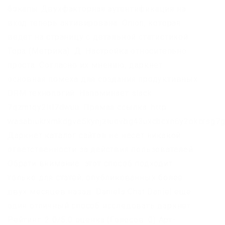
бэкапы Двухфакторная аутентификация на
вход теперь активирована. Onion, которая
ведет на страницу с детальной статистикой
Тора (Метрика). Д. Настройка относительно
проста. Согласно их мнению, даркнет
основная помеха для создания продуктивных
DRM технологий. Напоминает slack
7qzmtqy2itl7dwuu. Прямая ссылка: http
wasabiukrxmkdgve5kynjztuovbg43uxcbcxn6y2okcrsg7g
Даркнет каталог сайтов не несет никакой
ответственности за действия пользователей.
Обрати внимание: этот способ подходит
только для статей, опубликованных более
двух месяцев назад. Daniels Chat Daniel еще
один отличный способ исследовать даркнет.
Рейтинг:.2 0/5.0 оценка (Голосов: 0) Арт-