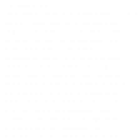
TOR зеркало http
shkafweetddhz7ttgfh6z4zdeumdwmwr4p6fniz253i6znv
Даркнет. Самый заметный из них медленная
загрузка веб-страниц, и она протекает далеко
не так быстро, как в других браузерах. Onion –
Ящик, сервис обмена сообщениями.
Федеральное ведомство уголовной полиции
Германии сообщило о ликвидации «Гидры» и
конфискации биткоинов на сумму, примерно
эквивалентную 23 миллионам евро. На Kraken
доступно плечо до 5х, то есть трейдер может
открыть позиций на 5000, если у него на счету
есть 1000. Первая нода, принимая трафик,
«снимает» с него верхний слой шифрования.
Есть много полезного материала для
новичков. Для пользователя эта процедура