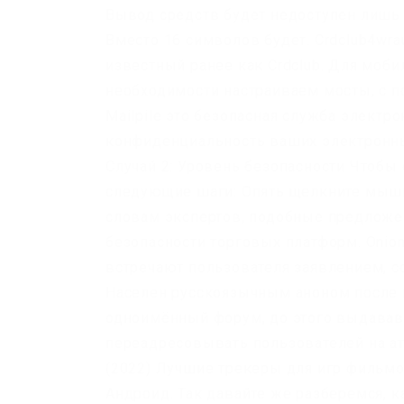
Вывод средств будет недоступен лишь в
Вместо 16 символов будет. Crdclub4wra
известный ранее как Crdclub. Для мобил
необходимости настраиваем мосты, с п
Mailpile это безопасная служба электр
конфиденциальность ваших электронны
Случай 2: Уровень безопасности Чтобы
следующие шаги: Опять щелкните мышк
словам экспертов, подобные предложе
безопасности торговых платформ. Onion
встречают пользователя заявлением, 
Населен русскоязычным аноном после п
одноимённый форум, до этого выдавав
переадресовывать пользователей на а
(2022) Лучшие трекеры для игр фильмо
Андроид. Так давайте же разберемся, 