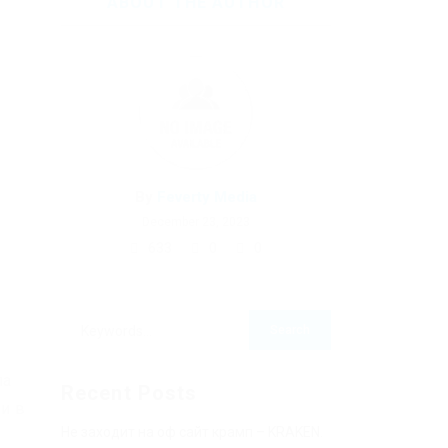
ABOUT THE AUTHOR
By
Feverty Media
December 23, 2023
633
0
0
па
Recent Posts
и в
Не заходит на оф сайт крамп – KRAKEN.