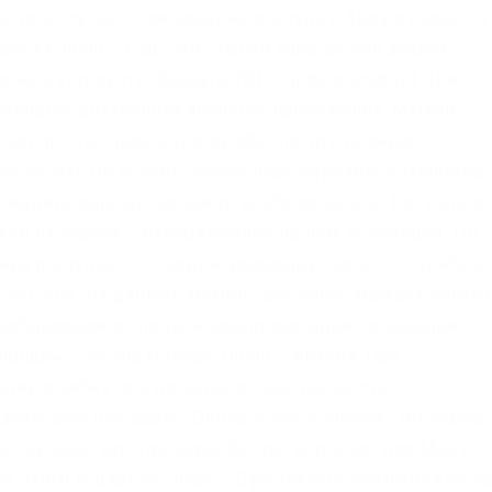
 том случае, если уровень доступа к бирже равен ну
umez4.onion – Club2crd старый кардерский форум,
ьных устройств: Скачать TOR – iphone android При
омощью внутренних функций приложения. Mailpile
онной почты, цель которой обеспечить полную
х писем. На всякий случай перезагрузите компьютер
 сменить данный параметр в обозревателе Tor, выпол
ой на значок с изображенной на нем луковицей. По
ния поступают от людей, имеющих связи со службой
-ссылок. На данный момент все onion-зеркала катало
сообщающим о «полной компрометации» площадки.
родажи сосача мэйлру. Onion – Архива. Upd:
ший ошибку при попытке входа, также стал
такующую площадку. Обновлённый список -трекеров
в, музыки, игр -трекеры без регистрации для Мак и
как зайти в Даркнет через. Официально компания был