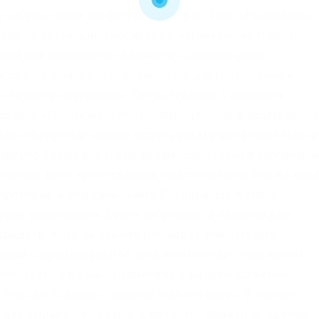
е но отсутвуют на дргуих серверах. Есть «Рыночный»
ое по актуальной котировке, «Лимитный» (Limit)
мой при появлении заданного значения цены
exmo не намерена ограничивать доступ россиян к
ставитель платформы. Представлено 4 варианта:
родажа, «Промежуточный» (Intermediate) с возможнос
ый» (Advanced) можно использовать дополнительные
harting Tools) работа на профессиональном терминале
читать весь текст санкции криптовалюты биржа лич
 прогнулась под санкциями Крупнейшая в мире
ния для россиян. Будут ли бонусы и подарки для
средств. Хотя на данной площадке пока можно
рации с криптовалютой, она не выглядит надежным
 площадка уже была замечена в недружественных
России. Главная страница Kraken Futures В основе
жат сырьевые товары и металлы. Варианты сделок