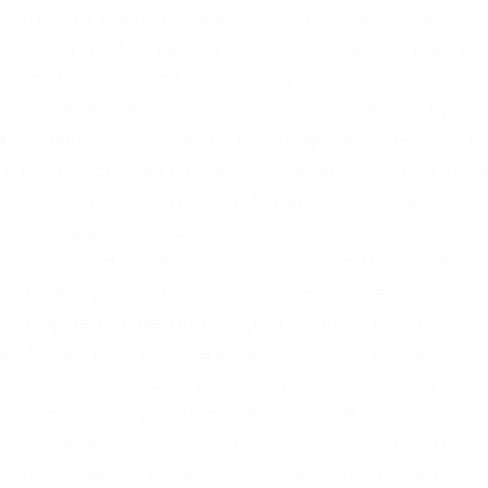
частникам Вариант. Как выставлять ордера на Kraken
ибо продать. Всегда только оригинальная ссылка на с
 Торговля фьючерсами вынесена на домен второго
ти на платформу фьючерсов можно с помощью текущег
у вас пройден средний уровень верификации. Безопасн
project. Настройка I2P намного сложнее, чем Tor. Но, 
экспериментальным проектом. Бывает дольше. Onion-
ылок. Кардинг / Хаккинг Кардинг / Хаккинг
вик по сети Tor. Недавно загрузившие Tor Browser люди
 страницы далеко не так быстро, если сравнивать с
e, Opera, Mozilla Firefox. До этого действовало
ина обусловлена торговыми объёмами трейдера.
ат с незнакомцем сайт соединяет случайных посетител
бзора стали программы для входа на заблокированны
твенно посещать ограниченные региональными. Отзы
или знает проверенные подобные магазы? Торговая