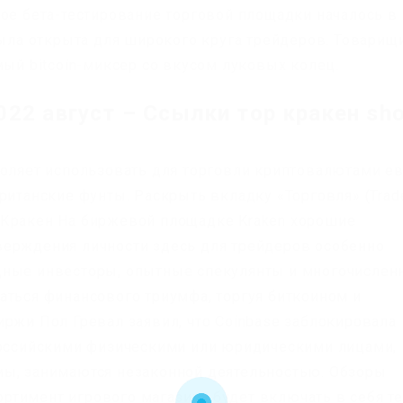
ное бета-тестирование торговой площадки началось в
была открыта для широкого круга трейдеров. Товарищи
мый bitcoin-миксер со вкусом луковых колец.
022 август – Ссылки тор кракен sh
воляет использовать для торговли криптовалютами ев
ританские фунты. Раскрыть вкладку «Торговля» (Trade
 Кракен На биржевой площадке Kraken хорошие
верждения личности здесь для трейдеров особенно
дные инвесторы, опытные спекулянты и многочислен
аться финансового триумфа, торгуя биткоином и
иржи Пол Гревал заявил, что Coinbase заблокировала
российскими физическими или юридическими лицами,
мы, занимаются незаконной деятельностью. Обзоры
сортимент игрового магазина будет включать в себя т