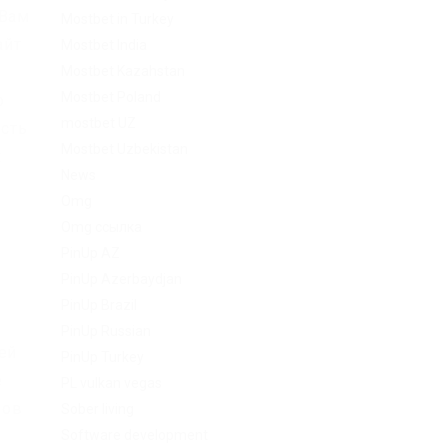
 Вам
Mostbet in Turkey
айт
Mostbet India
Mostbet Kazahstan
Mostbet Poland
о
mostbet UZ
ость
Mostbet Uzbekistan
к
News
Omg
Omg ссылка
PinUp AZ
PinUp Azerbaydjan
PinUp Brazil
PinUp Russian
ей
PinUp Turkey
е
PL vulkan vegas
вов
Sober living
Software development