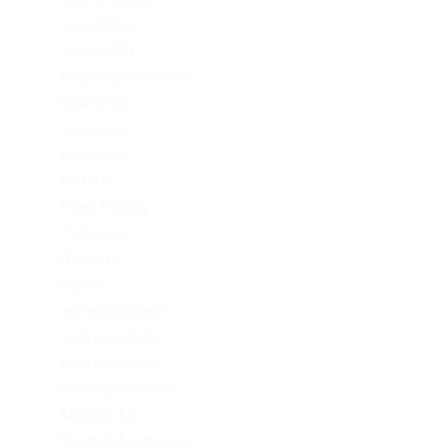
л
consultation
т
Crypto-PBN
Cryptocurrency News
Dating Tips
Download
Exchanger
FinTech
Forex Trading
IT Вакансії
IT Освіта
legalrc
leovegas finland
LeoVegas India
LeoVegas Irland
LeoVegas Sweden
Mostbet AZ
Mostbet Azerbaycan