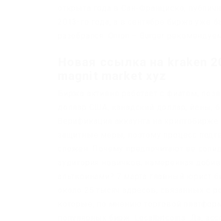
открыта года в Сан-Франциско, публич
2013-го года, а в сентябре биржа уже 
разобрался. Onion – Burger рекомендуе
Новая ссылка на kraken 2
magnit market xyz
Биржа активно работает с фиатом, поз
доллар США, канадский доллар, йены, б
Верификация аккаунта на криптобирже
защитные меры, поэтому процесс подт
сложен. Почему предпочитают её соли
аудитория новичков, намеренная добив
альткоинами? 7 марта главный юрист б
около 25 тысяч адресов, связанных с 
которые, по мнению торговой платфор
популярных бирж: Localbitcoins. Да, ас