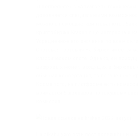
«Intermediate» с «Advanced» техническ
дополняется специальными возможност
можно с помощью криптовалюты, банко
криптобиржа Kraken ещё интересна и к
Усреднённое его значение по всем акт
Спотовая торговля На бирже имеется в
классическом споте. Однако, ей присущ
цифровых монет, входящих в биржевые
обычная конвертация, то полученные 
Кроме того, на платформе есть комисси
взимается 5 долларов по текущему спот
комиссия.
На pikabu уже есть пост посвящённый с