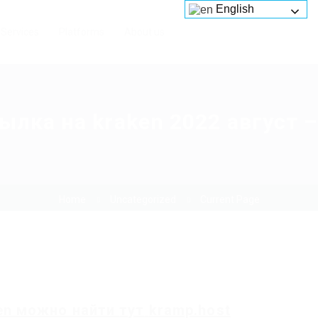
English
Services
Platforms
About us
ылка на kraken 2022 август 
Home
Uncategorized
Current Page
en
можно найти
тут
kramp.host