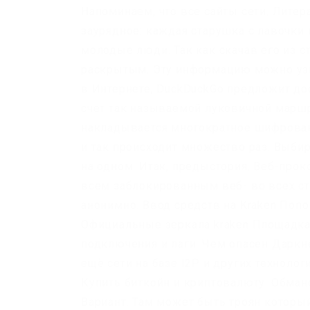
Напоминаем, что все сайты сети. Литер
заурядное: каждая старушка с лавочки 
молодые люди. Так как скачав его из с
раскрытым. Эту информацию можно узн
в Интернете, DuckDuckGo предложит до
счет так называемой луковичной маршр
накладывается многократное шифровани
и так происходит множество раз. Выбир
на одном. Итак, предыстория. Веб-прок
всем заблокированным веб- во всех ст
анонимно. Ввод средств на Kraken Попо
Официальные зеркала kraken Площадка
подключения и лаги. Чем опасен Даркне
ещё сети на базе I2P и других технолог
Купить биткойн и криптовалюту. Обман
Вариант. Там может быть троян которы