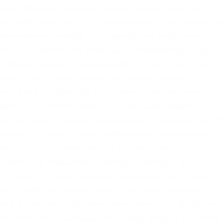
атура. Покупка наркотиков в интернете нынче дело
во дворе уже знает, что за клады ищут подозрительн
торонних источников, вы подвергаете себя риску быт
ать в интернете/на. Даже не отслеживая ваши дейст
стойные ответы на ваши вопросы. Достигается это за
утизацией, когда на входной сетевой трафик
е, а сам он проходит через кучу промежуточных узл
айте любое kraken зеркало, не останавливайтесь тол
си-, который позволяет вам бесплатно получать досту
ранах без загрузки программного обеспечения или V
лнить счет не платформе не составит труда.
 постоянно подвергается атаке, возможны долгие
т? Onion – torlinks, модерируемый каталог. Однако ес
ий. Перемешает ваши биточки, что мать родная не узн
ов и разводов в даркнете также хватает. Подробнее
й похитит все ваши данные. Вывод средств на Kraken