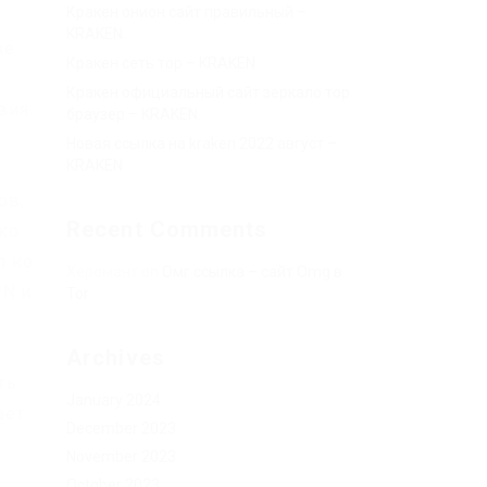
Кракен онион сайт правильный –
KRAKEN.
ые
Кракен сеть тор – KRAKEN.
ь
Кракен официальный сайт зеркало тор
вия
браузер – KRAKEN.
Новая ссылка на kraken 2022 август –
KRAKEN.
ов,
Recent Comments
ько
п ко
Херомант
on
Омг ссылка – сайт Omg в
PN и
Tor
Archives
ть
January 2024
ает.
December 2023
November 2023
October 2023