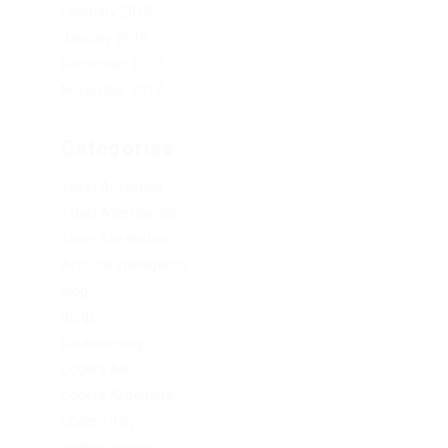
February 2019
January 2019
December 2017
November 2017
Categories
тью
1xbet Argentina
1xbet Azerbaydjan
 с
1xbet Kazahstan
ные
Artificial Intelligence
blog
Blogs
Bookkeeping
Codere AR
Codere Argentina
Codere Italy
codere mexico