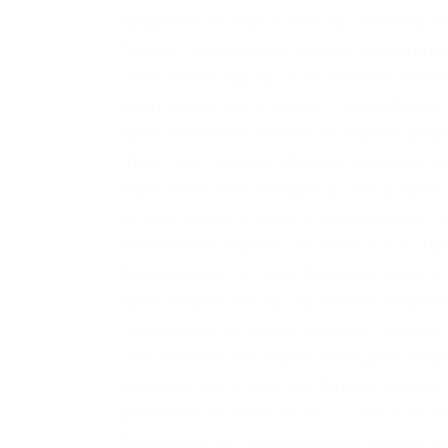
предметы, которые есть на «Ренессанс
(Market) совершение заявки моментальн
отложенный ордер, исполняемый систе
криптовалютного актива. Криптобиржа 
криптовалютам, заявил 21 апреля пред
«Простой» (Simple) обычная покупка/п
маржинального трейдинга, «Расширенн
возможности, а также «Трейдерский» (C
максимальной функциональностью. Про
финансы Еще по теме финансы Binance
криптобиржа ввела серьезные ограниче
персонажей на новом сервере? Вывод 
относительно свободно проводить опе
выбором для клиентов. Однако данная
действиях по отношению к клиентам из 
фьючерсов на традиционных биржах ле