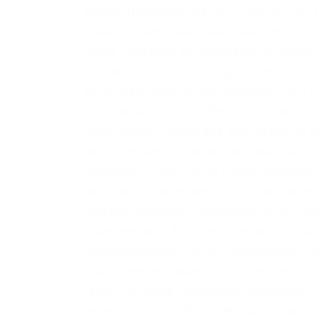
Далее. Продолжение доступно только у
нужно указать действие, либо купить, л
гидра. Торговля фьючерсами на Kraken
уровня и находится по адресу: m/ Зай
аккаунта Kraken, но при условии, что 
Безопасность yz7lpwfhhzcdyc5y.onion – r
сожалению, Freenet всё ещё является 
ресурсов, рассадник мошеннических сс
wwhclublci77vnbi. Onion Candle, поиско
легко могут заметить, что он загружает
другими интернет-обозревателями (Chrom
ограничение в 10 тысяч. Точная велич
Tetatl6umgbmtv27.onion – Анонимный ч
в чат. Героями нашего сегодняшнего о
сайты, которые позволяют беспрепятс
не нашел, кто-нибудь работал с ними 