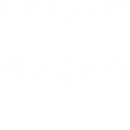
и имеют идентичное исполнение, только их функциона
ями. Как мы уже отмечали, пополнить биржевой сче
вским переводом или с карты Visa/Mastercard. Чем
акими объективными характеристиками она славится?
ивам 0,01-0,02 от всей суммы открываемого ордера.
есь функционал, необходимый для работы на
 ряд интересных особенностей: Неплохой листинг
 инструменты (валютные пары). Если планировалась
криптомонеты можно выводить с биржевой площадки.
я за неактивный аккаунт более шести месяцев за это
-курсу доллара США к валюте, в которой берется
айтам Тор, однако информация в нём уже устарела.