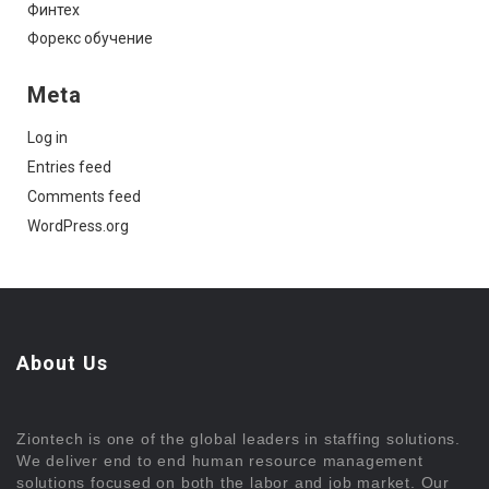
Финтех
Форекс обучение
Meta
Log in
Entries feed
Comments feed
WordPress.org
About Us
Ziontech is one of the global leaders in staffing solutions.
We deliver end to end human resource management
solutions focused on both the labor and job market. Our