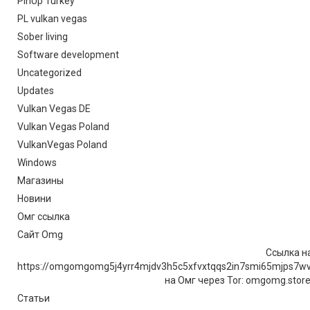
PinUp Turkey
PL vulkan vegas
Sober living
Software development
Uncategorized
Updates
Vulkan Vegas DE
Vulkan Vegas Poland
VulkanVegas Poland
Windows
Магазины
Новини
Омг ссылка
Сайт Omg
Ссылка на
https://omgomgomg5j4yrr4mjdv3h5c5xfvxtqqs2in7smi65mjps7w
на Омг через Tor: omgomg.stor
Статьи