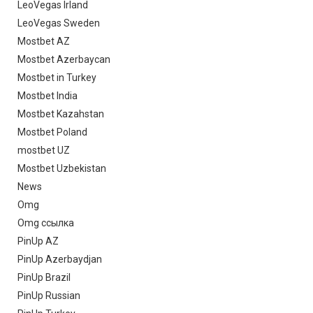
LeoVegas Irland
LeoVegas Sweden
Mostbet AZ
Mostbet Azerbaycan
Mostbet in Turkey
Mostbet India
Mostbet Kazahstan
Mostbet Poland
mostbet UZ
Mostbet Uzbekistan
News
Omg
Omg ссылка
PinUp AZ
PinUp Azerbaydjan
PinUp Brazil
PinUp Russian