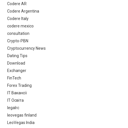
Codere AR
Codere Argentina
Codere Italy
codere mexico
consultation
Crypto-PBN
Cryptocurrency News
Dating Tips
Download
Exchanger
FinTech
Forex Trading
IT Вакансії
IT Освіта
legalrc
leovegas finland
LeoVegas India