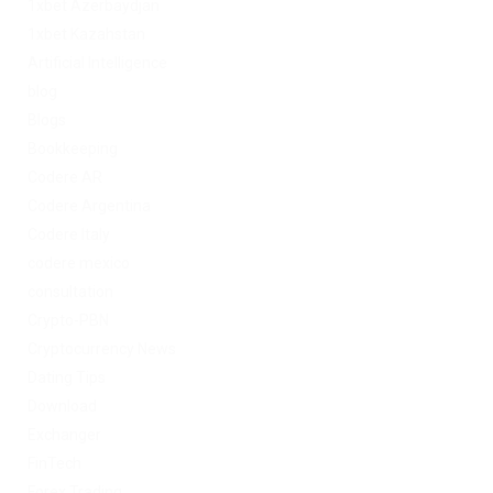
1xbet Azerbaydjan
1xbet Kazahstan
Artificial Intelligence
blog
Blogs
Bookkeeping
Codere AR
Codere Argentina
Codere Italy
codere mexico
consultation
Crypto-PBN
Cryptocurrency News
Dating Tips
Download
Exchanger
FinTech
Forex Trading