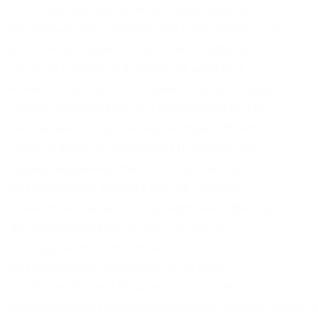
это страницы, которые не индексируются
поисковиками. Подводя итоги, напомним, что
в статье про даркнет сайты мы подробно
описали какими пользоваться нельзя, а
какими – можно. Некоторые из этих луковых
сайтов очень полезны, а другие просто для
развлечения. Торги на бирже Kraken Какой
именно вариант использовать зависит от
уровня верификации, а, соответственно,
возможностей клиента внутри сервиса.
Имеется возможность прикрепления файлов
до. Underdj5ziov3ic7.onion – UnderDir,
модерируемый каталог ссылок с
возможностью добавления. Об этом
сообщает. Биржи. Прямая ссылка: https
protonmailrmez3lotccipshtkleegetolb73fuirgj7r4o4vfu7