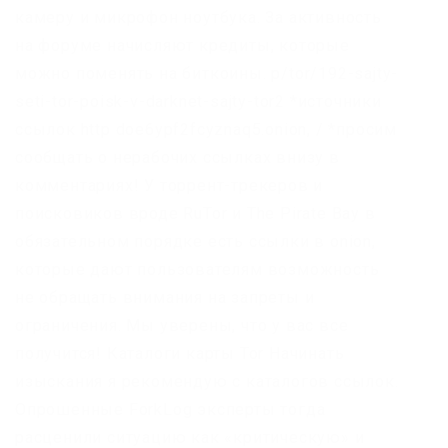
камеру и микрофон ноутбука. За активность
на форуме начисляют кредиты, которые
можно поменять на биткоины. p/tor/192-sajty-
seti-tor-poisk-v-darknet-sajty-tor2 *источники
ссылок http doe6ypf2fcyznaq5.onion, / *просим
сообщать о нерабочих ссылках внизу в
комментариях! У торрент-трекеров и
поисковиков вроде RuTor и The Pirate Bay в
обязательном порядке есть ссылки в onion,
которые дают пользователям возможность
не обращать внимания на запреты и
ограничения. Мы уверены, что у вас все
получится! Каталоги карты Tor Начинать
изыскания я рекомендую с каталогов ссылок.
Опрошенные ForkLog эксперты тогда
расценили ситуацию как «критическую» и