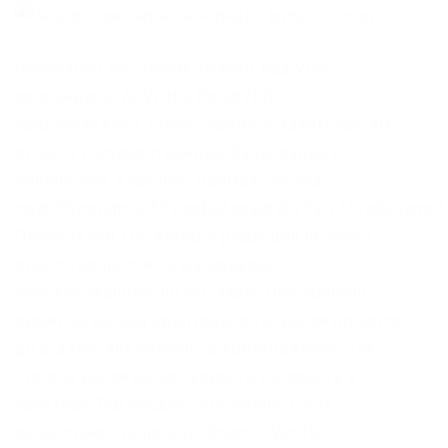
Насколько мы знаем, только два VPN-
провайдера, AirVPN и BolehVPN,
предоставляют такой сервис. К таким сайтам
относят государственные базы данных,
библиотеки и прочее. Прямая ссылка:
cweb3hytmzhn5d532owbu6oqadra5z3ar726vq5kgwwn6a
Поисковики Tor. Автор и редакция не несут
ответственности за материалы,
опубликованные по ссылкам. Про уровень
лимит на вывод криптовалюты увеличивается
до в день, эквивалент в криптовалюте. Так
что для увеличения скорости интернета в
браузере Тор следует его сменить или
полностью отключить. Onion – Verified