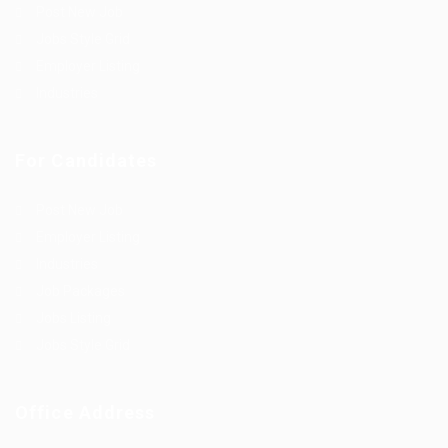
Post New Job
Jobs Style Grid
Employer Listing
Industries
For Candidates
Post New Job
Employer Listing
Industries
Job Packages
Jobs Listing
Jobs Style Grid
Office Address