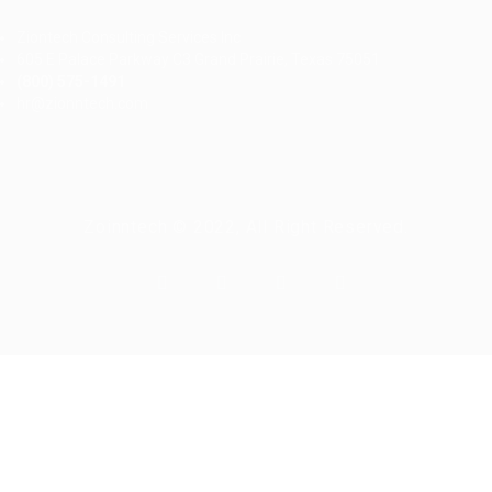
Ziontech Consulting Services Inc
605 E Palace Parkway C3 Grand Prairie, Texas 75051
(800) 575-1491
hr@zionntech.com
Zoinntech © 2022, All Right Reserved.