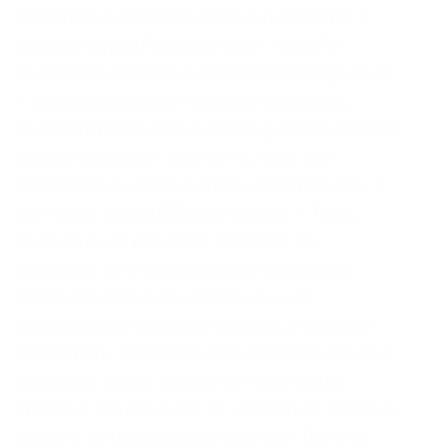
регистрация. Pastebin / Записки Pastebin /
Записки cryptorffquolzz6.onion – CrypTor
одноразовые записки. Hansamkt2rr6nfg3.onion
– Hansa зарубежная торговая площадка,
основной приоритет на multisig escrow, без btc
депозита, делают упор на то, что у них
невозможно увести биточки, безопасность и
всё такое. Searchl57jlgob74.onion/ – Fess,
поисковик по даркнету. Спасибо! На
просторах сети размещаются материалы,
которые могут быть полезными, но
защищены авторскими правами, а поэтому
недоступны рядовому пользователю. Однако
их размер прямо зависит от количества
времени, отведенного на удержание заемных
средств. В платных аках получше. Торги на