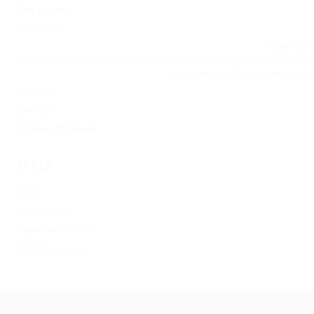
Омг ссылка
Сайт Omg
Ссылка на
https://omgomgomg5j4yrr4mjdv3h5c5xfvxtqqs2in7smi65mjps7w
на Омг через Tor: omgomg.stor
Статьи
Финтех
Форекс обучение
Meta
Log in
Entries feed
Comments feed
WordPress.org