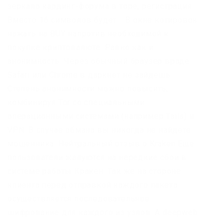
зеркало кардинг-форума в торе, регистрация.
Вместо 16 символов будет. . В окне котировок
нажать на BUY напротив необходимой к
покупке криптовалюте. Равно как и
анонимность. Через обычный браузер вроде
Safari или Chrome в даркнет не зайдёшь.
Степень анонимности можно повысить,
комбинируя Tor со специальными
операционными системами (например Tails) и
VPN. В случае обмана вы никогда не найдете
мошенника. Нейтральный отзыв о Kraken Еще
пользователи жалуются на нередкие сбои в
системе работы Кракен. Так же на стороне
клиента перед отправкой каждого пакета
осуществляется последовательное
шифрование для каждого из узлов. А deepweb