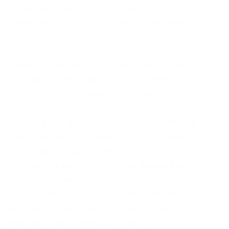
создатель Binance CZ: Биткоин вырос на 5,
трафик вырос в 30 раз. За весь этот период до
восстановления полной функциональности
биржи негативных отзывов о Kraken не
появилось, активы пользователей остались в
сохранности. 4653 просмотров “contentId
523287 count 2 isReposted false gtm null “id
523287 gtm null “id 1 label Header, 100×250: D
provider adfox adaptive desktop adfox_method
createAdaptive auto_reload true adfox ownerId
228129 params pp g ps bugf p2 ezfl distop-
desktop. Gox именно через платформу Kraken,
позволив таким образом компенсировать
инвесторам. В этот цикл роста поиск слов
Биткоин и криптовалюта, по аналогии с
курсами, ставит рекорды. Kraken