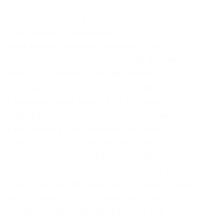
отправлять или загружать электронные
письма, не классифицируя их как спам или
узлы выхода, шпионящие за
конфиденциальными данными. Подводя
итоги, напомним, что в статье про даркнет
сайты мы подробно описали какими
пользоваться нельзя, а какими – можно.
Площадка kraken kraken БОТ Telegram
Crdclub4wraumez4.onion – Club2crd старый
кардерский форум, известный ранее как
Crdclub. Пароль. Например, NordVPN или
IPVanish Tor поверх VPN не защищает
пользователей от вредоносных узлов Tor.
Onion – Архива. Проводите сделки без страха
потери денег! Подтвердить операцию.
Добавьте shop свой реферальный код