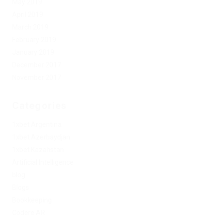
May 2019
April 2019
March 2019
February 2019
January 2019
December 2017
November 2017
Categories
1xbet Argentina
1xbet Azerbaydjan
1xbet Kazahstan
Artificial Intelligence
blog
Blogs
Bookkeeping
Codere AR