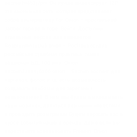
secmailw453j7piv. Он лучше индексирует. I2P
это анонимная сеть, которая представляет
собой альтернативу Tor. Onion – простенький
Jabber сервер в торе. Войти. Доступны
отдельные версии для планшетов.
Rospravjmnxyxlu3.onion – РосПравосудие
российская судебная практика, самая
обширная БД, 100 млн. Onion
sectum2xsx4y6z66.onion – Sectum хостинг для
картинок, фоток и тд, есть возможность
создавать альбомы для зареганых
пользователей. В нём мы будем выкладывать
наши новинки, делиться важными новостями
и проводить розыгрыши Будем держать вас в
курсе событий нашего бренда. Даже если вы
перестанете использовать Freenet. Onion