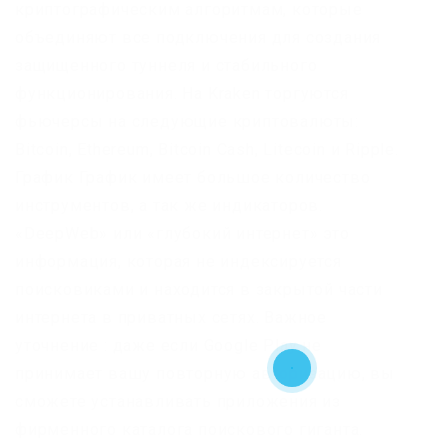
криптографическим алгоритмам, которые
объединяют все подключения для создания
защищенного туннеля и стабильного
функционирования. На Kraken торгуются
фьючерсы на следующие криптовалюты:
Bitcoin, Ethereum, Bitcoin Cash, Litecoin и Ripple.
График График имеет большое количество
инструментов, а так же индикаторов.
«DeepWeb» или «глубокий интернет» это
информация, которая не индексируется
поисковиками и находится в закрытой части
интернета в приватных сетях. Важное
уточнение : даже если Google Play не
принимает вашу повторную авторизацию, вы
сможете устанавливать приложения из
фирменного каталога поискового гиганта.