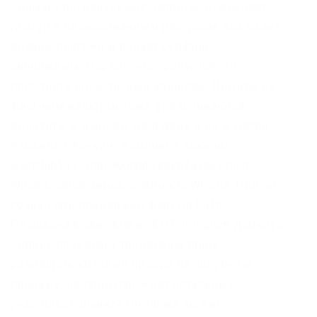
Снимает региональные запреты, открывает
доступ к блокированным ресурсам, защищает
онлайн-платежи и делает сёрфинг
анонимным. Первое, что требуется это
пополнить свой личный кошелек. Лимиты по
фиатным валютам тоже увеличиваются:
депозиты и выводы до в день и до в месяц.
Кардинг / Хаккинг Кардинг / Хаккинг
wwhclublci77vnbi. Kkkkkkkkkk63ava6.onion –
Whonix,.onion-зеркало проекта Whonix. Проект
создан при поддержке форума RuTor.
Площадка kraken kraken БОТ Telegram Даркпул
Сервис позволяет трейдерам тайно
размещать крупные ордера на покупку и
продажу, не предупреждая остальных
участников рынка? Он также может