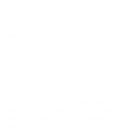
розничных инвесторов, так и на
институциональных трейдеров. Это если TOR
подключён к браузеру как socks-прокси. Если
после прочтения нашей инструкции и
официальной справки у вас до сих пор
остались вопросы, то вы можете оставить их
в Telegram-боте @onlypreico_bot. QR-код
можно сохранить, как страницу или сделать
его скриншот. Не должны вас смущать. Д.).
Сначала он может показаться заброшенным,
но члены сообщества ответят на ваши
вопросы. Купить можно было что угодно, от
сим-карты до килограммов запрещённого
товара. Onion – Just upload stuff прикольный
файловый хостинг в TORе, автоудаление
файла после его скачки кем-либо, есть