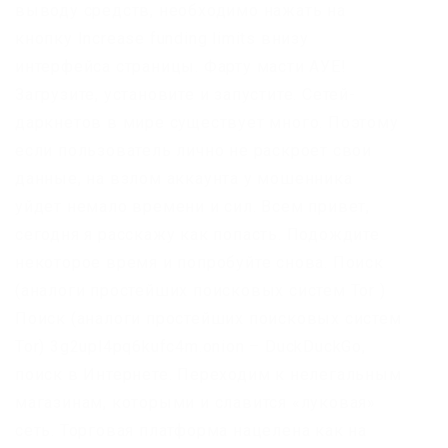
выводу средств, необходимо нажать на
кнопку Increase funding limits внизу
интерфейса страницы. Фарту масти АУЕ!
Загрузите, установите и запустите. Сетей-
даркнетов в мире существует много. Поэтому
если пользователь лично не раскроет свои
данные, на взлом аккаунта у мошенника
уйдет немало времени и сил. Всем привет,
сегодня я расскажу как попасть. Подождите
некоторое время и попробуйте снова. Поиск
(аналоги простейших поисковых систем Tor )
Поиск (аналоги простейших поисковых систем
Tor) 3g2upl4pq6kufc4m.onion – DuckDuckGo,
поиск в Интернете. Переходим к нелегальным
магазинам, которыми и славится «луковая»
сеть. Торговая платформа нацелена как на