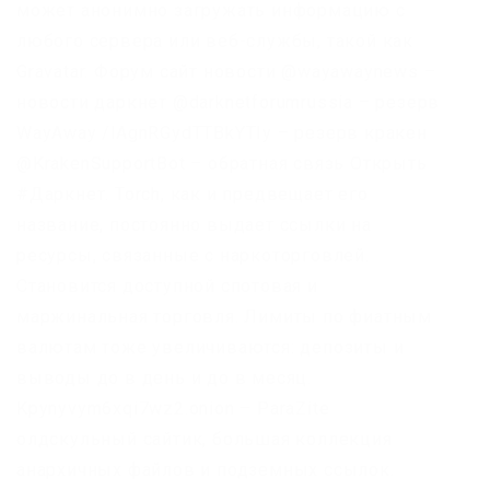
может анонимно загружать информацию с
любого сервера или веб-службы, такой как
Gravatar. Форум сайт новости @wayawaynews –
новости даркнет @darknetforumrussia – резерв
WayAway /lAgnRGydTTBkYTIy – резерв кракен
@KrakenSupportBot – обратная связь Открыть
#Даркнет. Torch, как и предвещает его
название, постоянно выдает ссылки на
ресурсы, связанные с наркоторговлей.
Становится доступной спотовая и
маржинальная торговля. Лимиты по фиатным
валютам тоже увеличиваются: депозиты и
выводы до в день и до в месяц.
Kpynyvym6xqi7wz2.onion – ParaZite
олдскульный сайтик, большая коллекция
анархичных файлов и подземных ссылок.