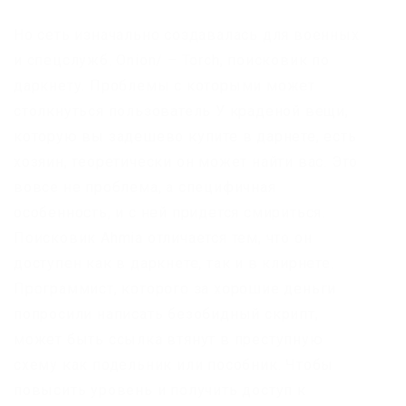
Но сеть изначально создавалась для военных
и спецслужб. Onion/ – Torch, поисковик по
даркнету. Проблемы с которыми может
столкнуться пользователь У краденой вещи,
которую вы задешево купите в дарнете, есть
хозяин, теоретически он может найти вас. Это
вовсе не проблема, а специфичная
особенность, и с ней придется смириться.
Поисковик Ahmia отличается тем, что он
доступен как в даркнете, так и в клирнете.
Программист, которого за хорошие деньги
попросили написать безобидный скрипт,
может быть ссылка втянут в преступную
схему как подельник или пособник. Чтобы
повысить уровень и получить доступ к