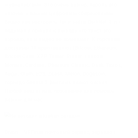
журналистами. Это очень важно, пароль это
ключик к вашим цифровым сбережениям.
Видео как настроить Tor и зайти DarkNet Я тут
подумал и пришел к выводу что текст это
хорошо, но и видео не помешает. К торговле
доступны 19 криптовалют (Bitcoin, Ethereum,
Bitcoin Cash, XRP, Tether, Stellar, Litecoin,
Monero, Cardano, Ethereum Classic, Dash, Tezos,
Augur, Qtum, EOS, Zcash, Melon, Dogecoin,
торнадо Gnosis 5 фиатных валют онская.
Любой ваш отзыв, пожелания или помощь
важны для нас.
Onion – VFEmail почтовый сервис, зеркало t