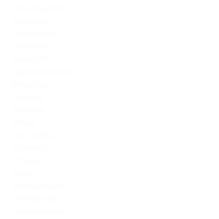
Codere Argentina
Codere Italy
codere mexico
consultation
Crypto-PBN
Cryptocurrency News
Dating Tips
Download
Exchanger
FinTech
Forex Trading
IT Вакансії
IT Освіта
legalrc
leovegas finland
LeoVegas India
LeoVegas Irland