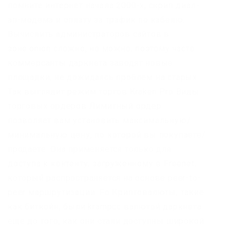
помните интернет начала 2000-х, скрип диал-
ап-модема и оплату за трафик по кабелю.
Вычислить администраторов сайтов в
зоне.onion сложно, но можно, поэтому часто
коммерсанты даркнета заводят новые
площадки, не дожидаясь проблем на старых.
Так выглядит режим торгов Kraken Pro Виды
торговых ордеров Лимитный ордер
позволяет вам установить максимальную/
минимальную цену, по которой вы покупаете/
продаете. Она применяется только для
доступа к контенту, загруженному в Freenet,
который распространяется на основе peer-to-
peer маршрутизации. Fo Криптовалюты, такие
как биткойн, были krampcc валютой даркнета
еще до того, как они стали доступны широкой