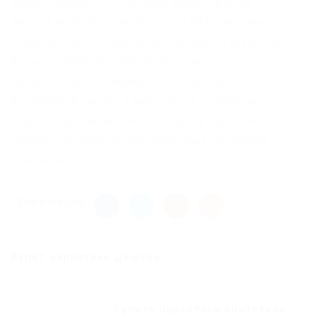
обеспечивают постоянную защиту вашей
личной информации, при этом официальные
зеркала. |Мы готовы в любое время суток. |В
большинстве случаев продавцы
предпочитают принимать оплату через
внутренний гарант и могут быть оспорены
через создание жалобы. |Вход на сайт Омг, не
требует никаких дополнительных программ
или навыков.
Share this post
Купит наркотики дешево
Previous Post
Купить наркотики синтетика