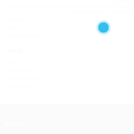
Ссылка на
https://omgomgomg5j4yrr4mjdv3h5c5xfvxtqqs2in7smi65mjps7w
на Омг через Tor: omgomg.stor
Статьи
Финтех
Форекс обучение
Meta
Log in
Entries feed
Comments feed
WordPress.org
About Us