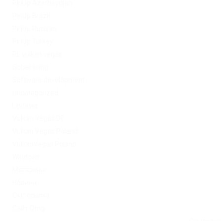
PinUp Azerbaydjan
PinUp Brazil
PinUp Russian
PinUp Turkey
PL vulkan vegas
Sober living
Software development
Uncategorized
Updates
Vulkan Vegas DE
Vulkan Vegas Poland
VulkanVegas Poland
Windows
Магазины
Новини
Омг ссылка
Сайт Omg