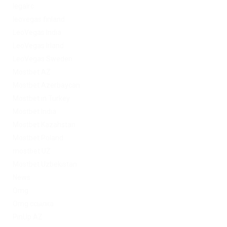
legalrc
leovegas finland
LeoVegas India
LeoVegas Irland
LeoVegas Sweden
Mostbet AZ
Mostbet Azerbaycan
Mostbet in Turkey
Mostbet India
Mostbet Kazahstan
Mostbet Poland
mostbet UZ
Mostbet Uzbekistan
News
Omg
Omg ссылка
PinUp AZ