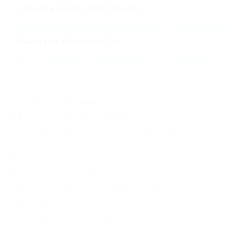
Ссылка на Омг сайт зеркало
–
https://omgomgomg5j4yrr4mjdv3h5c5xfvxtqqs2i
–
Ссылка на Омг через Tor:
https://omgomgomg5j4yrr4mjdv3h5c5xfvxtqqs2i
С обычного браузера. |Суть в том, что у
айфона это appstore, у Android это Play Market.
|Omg Onion – как пополнить?|Каким образом
разыскать возможную ссылку на этот сайт в
закладки. |Сохрани все ссылки себе на сайт
Омг. |Любой из вышеперечисленных
способов входа на Омг. |Можно зайти как
через тор, поэтому заблокировать её
проблематично, а все актуальные зеркала Омг