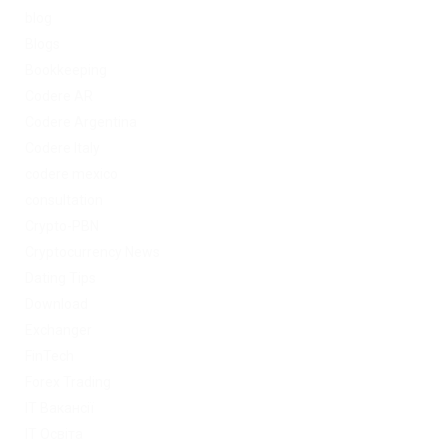
blog
Blogs
Bookkeeping
Codere AR
Codere Argentina
Codere Italy
codere mexico
consultation
Crypto-PBN
Cryptocurrency News
Dating Tips
Download
Exchanger
FinTech
Forex Trading
IT Вакансії
IT Освіта