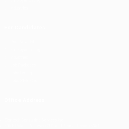
Employer Listing
Industries
For Candidates
Post New Job
Employer Listing
Industries
Job Packages
Jobs Listing
Jobs Style Grid
Office Address
Ziontech Consulting Services Inc
605 E Palace Parkway C3 Grand Prairie, Texas 75051