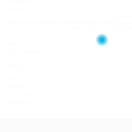
Омг ссылка
Сайт Omg
Ссылка на
https://omgomgomg5j4yrr4mjdv3h5c5xfvxtqqs2in7smi65mjps7w
на Омг через Tor: omgomg.stor
Статьи
Финтех
Форекс обучение
Meta
Log in
Entries feed
Comments feed
WordPress.org