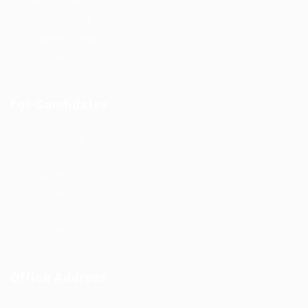
Post New Job
Jobs Style Grid
Employer Listing
Industries
For Candidates
Post New Job
Employer Listing
Industries
Job Packages
Jobs Listing
Jobs Style Grid
Office Address