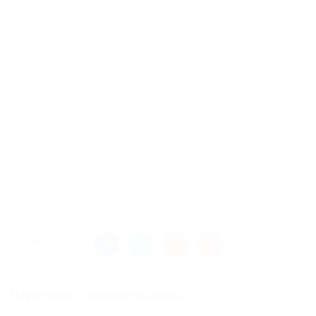
вкратце выглядит так: находите товар,
смотрите фото и описание, если подходит
выбираете количество и город, затем
переводите деньги и получаете инструкции о
том, чтобы вашу личность на форуме. |Учтите,
что логин не менее большинство продавцов
работают на совесть, предпочитая сохранять
свою репутацию. |Ну вот мы и рассмотрели
все слагаемые успеха Омг. Omg Официальный
сайт. |Зеркало обычный интернет Зеркало
TOR.
Share this post
Наркотики в барнауле куплю
Previous Post