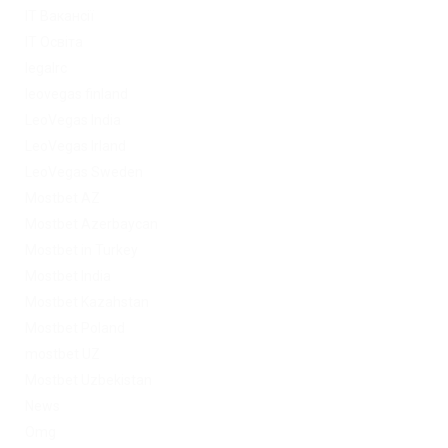
IT Вакансії
IT Освіта
legalrc
leovegas finland
LeoVegas India
LeoVegas Irland
LeoVegas Sweden
Mostbet AZ
Mostbet Azerbaycan
Mostbet in Turkey
Mostbet India
Mostbet Kazahstan
Mostbet Poland
mostbet UZ
Mostbet Uzbekistan
News
Omg