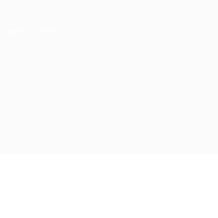
Ziontech Consulting Services Inc
605 E Palace Parkway C3 Grand Prairie, Texas 75051
(800) 575-1491
hr@zionntech.com
Zoinntech © 2022, All Right Reserved.