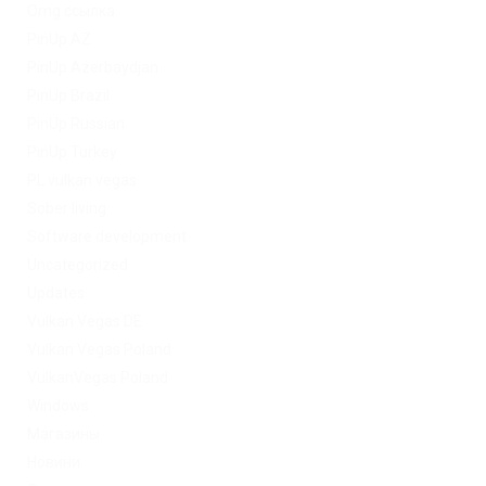
Omg ссылка
PinUp AZ
PinUp Azerbaydjan
PinUp Brazil
PinUp Russian
PinUp Turkey
PL vulkan vegas
Sober living
Software development
Uncategorized
Updates
Vulkan Vegas DE
Vulkan Vegas Poland
VulkanVegas Poland
Windows
Магазины
Новини