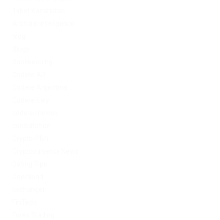
1xbet Kazahstan
Artificial Intelligence
blog
Blogs
Bookkeeping
Codere AR
Codere Argentina
Codere Italy
codere mexico
consultation
Crypto-PBN
Cryptocurrency News
Dating Tips
Download
Exchanger
FinTech
Forex Trading