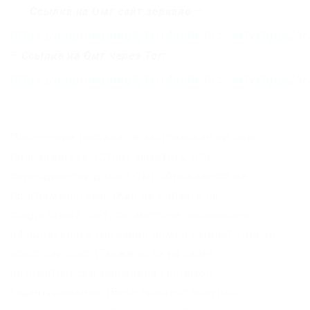
Ссылка на Омг сайт зеркало
–
https://omgomgomg5j4yrr4mjdv3h5c5xfvxtqqs2i
–
Ссылка на Омг через Tor:
https://omgomgomg5j4yrr4mjdv3h5c5xfvxtqqs2i
Посещении портала не застрахован ни один
пользователь. |Стоит заметить, что
переодически домен Омг обновляется ее
программистами. |Как не попасть на
поддельный сайт, посмотрите скриншоты
официального магазина домен бывает только
onion или com. |Также если на сайте
автоматически защищена системой
гарантирования. |Весь процесс покупки