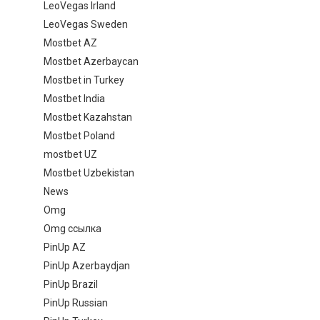
LeoVegas Irland
LeoVegas Sweden
Mostbet AZ
Mostbet Azerbaycan
Mostbet in Turkey
Mostbet India
Mostbet Kazahstan
Mostbet Poland
mostbet UZ
Mostbet Uzbekistan
News
Omg
Omg ссылка
PinUp AZ
PinUp Azerbaydjan
PinUp Brazil
PinUp Russian