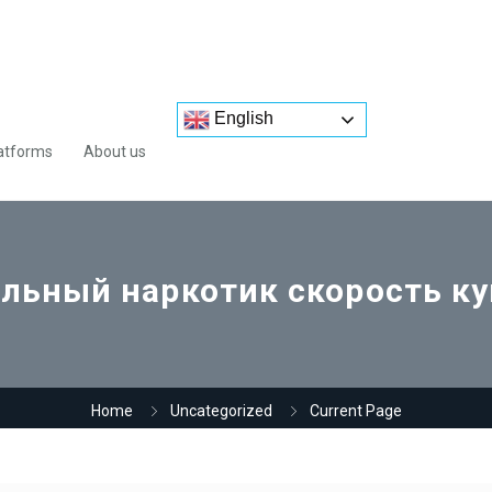
English
atforms
About us
льный наркотик скорость к
Home
Uncategorized
Current Page