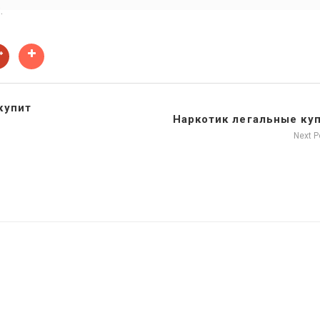
.
купит
Наркотик легальные ку
Next 