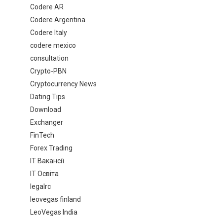
Codere AR
Codere Argentina
Codere Italy
codere mexico
consultation
Crypto-PBN
Cryptocurrency News
Dating Tips
Download
Exchanger
FinTech
Forex Trading
IT Вакансії
IT Освіта
legalrc
leovegas finland
LeoVegas India