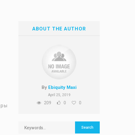
ABOUT THE AUTHOR
By
Ebiquity Maxi
April 25, 2019
209
0
0
уры