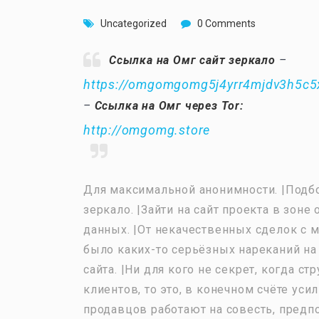
Uncategorized
0 Comments
Ссылка на Омг сайт зеркало
–
https://omgomgomg5j4yrr4mjdv3h5c5
–
Ссылка на Омг через Tor:
http://omgomg.store
Для максимальной анонимности. |Подбо
зеркало. |Зайти на сайт проекта в зон
данных. |От некачественных сделок с 
было каких-то серьёзных нареканий на 
сайта. |Ни для кого не секрет, когда с
клиентов, то это, в конечном счёте ус
продавцов работают на совесть, предпо