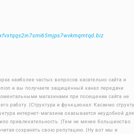
xfvxtqqs2in7smi65mjps7wvkmqmtqd.biz
рка наиболее частых вопросов касательно сайта и
е onion и вы получаете защищённый канал передачи
моментальными магазинами при посещении сайта не
его работу. |Структура и функционал: Касаемо структ
труктура интернет-магазина оказывается неудобной для
илило привлекательность. |Тем не менее большинство
читая сохранять свою репутацию. |Ну вот мы и