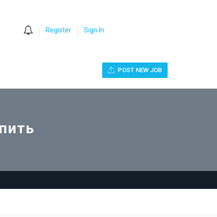
0
Register
Sign In
POST NEW JOB
упить