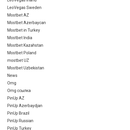
LeoVegas Irland
LeoVegas Sweden
Mostbet AZ
Mostbet Azerbaycan
Mostbet in Turkey
Mostbet India
Mostbet Kazahstan
Mostbet Poland
mostbet UZ
Mostbet Uzbekistan
News
Omg
Omg ссылка
PinUp AZ
PinUp Azerbaydjan
PinUp Brazil
PinUp Russian
PinUp Turkey