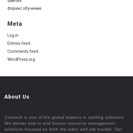
Финтех
Форекс обучение
Meta
Log in
Entries feed
Comments feed
WordPress.org
About Us
Ziontech is one of the global leaders in staffing solutions.
We deliver end to end human resource management
solutions focused on both the labor and job market. Our