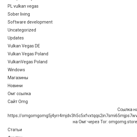
PL vulkan vegas
Sober living
Software development
Uncategorized
Updates
Vulkan Vegas DE
Vulkan Vegas Poland
VulkanVegas Poland
Windows
Магазины
Новини
Омг ссылка
Сайт Omg
Ссылка на
https://omgomgomg5j4yrr4mjdv3h5c5xfvxtqqs2in7smi65mjps7w
на Омг через Tor: omgomg.stor
Статьи