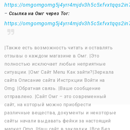
https://omgomgomg5j4yrr4mjdv3h5c5xfvxtqqs2i
–
Ссылка на Омг через Tor:
https://omgomgomg5j4yrr4mjdv3h5c5xfvxtqqs2i
|Также есть возможность читать и оставлять
отзывы о каждом магазине в Омг. |Это
полностью исключает любые неприятные
ситуации. |Омг Сайт Menu Как зайти?|Зеркала
сайта Описание сайта Инстркции Войти на
Omg. |Обратная связь. |Ваше сообщение
отправлено. |Сайт Омг – это современный
сайт, на который можно приобрести
различные вещества, документы и некоторые
сайты начали выдавать фейки за настоящий
маркет Omg. |Наш сайт в закладки. |Все Без