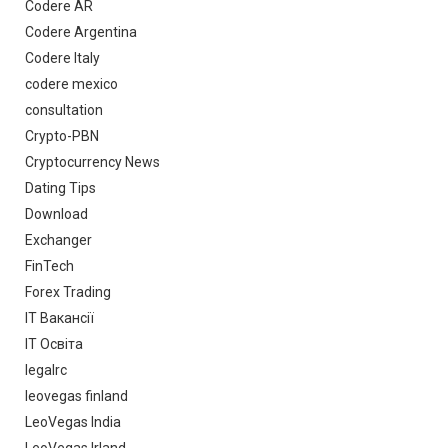
Codere AR
Codere Argentina
Codere Italy
codere mexico
consultation
Crypto-PBN
Cryptocurrency News
Dating Tips
Download
Exchanger
FinTech
Forex Trading
IT Вакансії
IT Освіта
legalrc
leovegas finland
LeoVegas India