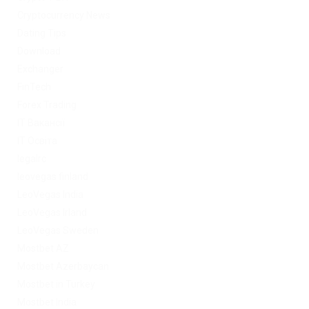
Cryptocurrency News
Dating Tips
Download
Exchanger
FinTech
Forex Trading
IT Вакансії
IT Освіта
legalrc
leovegas finland
LeoVegas India
LeoVegas Irland
LeoVegas Sweden
Mostbet AZ
Mostbet Azerbaycan
Mostbet in Turkey
Mostbet India