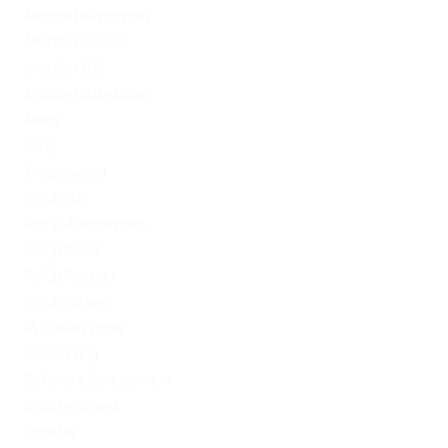
Mostbet Kazahstan
Mostbet Poland
mostbet UZ
Mostbet Uzbekistan
News
Omg
Omg ссылка
PinUp AZ
PinUp Azerbaydjan
PinUp Brazil
PinUp Russian
PinUp Turkey
PL vulkan vegas
Sober living
Software development
Uncategorized
Updates