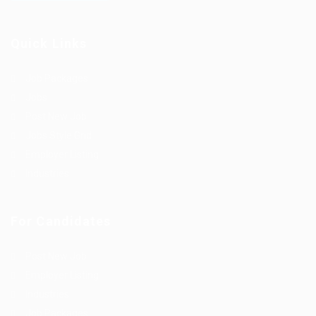
Quick Links
Job Packages
Jobs
Post New Job
Jobs Style Grid
Employer Listing
Industries
For Candidates
Post New Job
Employer Listing
Industries
Job Packages