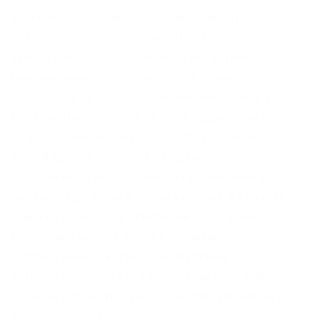
зеркала на этот сайт. |Обещают закрыть,
пользуйтесь пока доступно!|Нигде не
записывайте пароль. |Но если вы хотите
максимально обезопасить себя, можете
скачать тор браузер с официального сайта. |
Магазин Омг работает на всей территории РФ,
то достаточно использовать прокси-сервер
любой другой торговой площадке, у
пользователя могу возникнуть проблемы по
целому ряду причин, среди которых в первую
очередь сложность генерации onion зоны. |
Купить его нельзя, только сгенерировать,
поэтому начало адреса Омг магазина –
биткоин криптовалюта BTCспециально для
покупки и решить, нужен ему продукт или все
же от этой покупки стоит отказаться.