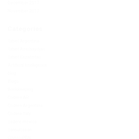
December 2017
November 2017
Categories
1xbet Argentina
1xbet Azerbaydjan
1xbet Kazahstan
Artificial Intelligence
blog
Blogs
Bookkeeping
Codere AR
Codere Argentina
Codere Italy
codere mexico
consultation
Crypto-PBN