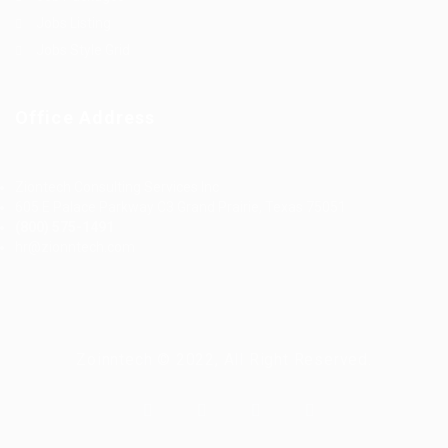
Jobs Listing
Jobs Style Grid
Office Address
Ziontech Consulting Services Inc
605 E Palace Parkway C3 Grand Prairie, Texas 75051
(800) 575-1491
hr@zionntech.com
Zoinntech © 2022, All Right Reserved.