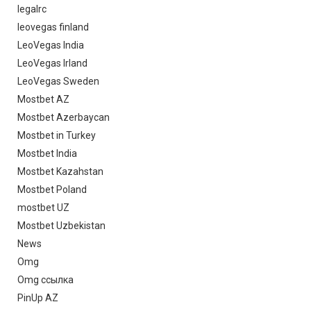
legalrc
leovegas finland
LeoVegas India
LeoVegas Irland
LeoVegas Sweden
Mostbet AZ
Mostbet Azerbaycan
Mostbet in Turkey
Mostbet India
Mostbet Kazahstan
Mostbet Poland
mostbet UZ
Mostbet Uzbekistan
News
Omg
Omg ссылка
PinUp AZ