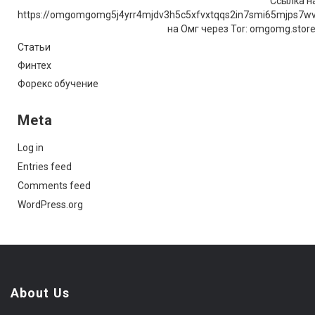
Ссылка на
https://omgomgomg5j4yrr4mjdv3h5c5xfvxtqqs2in7smi65mjps7w
на Омг через Tor: omgomg.stor
Статьи
Финтех
Форекс обучение
Meta
Log in
Entries feed
Comments feed
WordPress.org
About Us