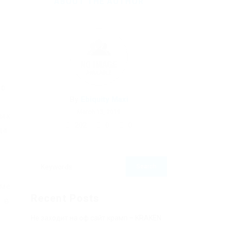
ABOUT THE AUTHOR
но
By
Ebiquity Maxi
March 13, 2019
мых
202
0
0
да
име
Recent Posts
ы в
Не заходит на оф сайт крамп – KRAKEN.