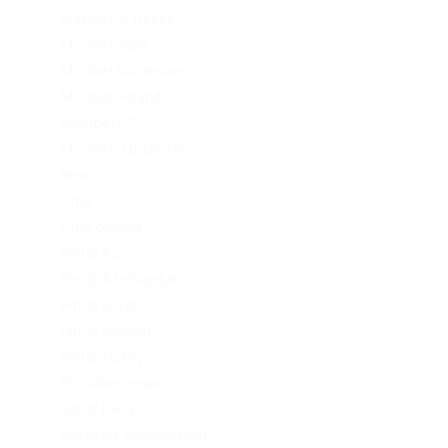
Mostbet in Turkey
Mostbet India
Mostbet Kazahstan
Mostbet Poland
mostbet UZ
Mostbet Uzbekistan
News
Omg
Omg ссылка
PinUp AZ
PinUp Azerbaydjan
PinUp Brazil
PinUp Russian
PinUp Turkey
PL vulkan vegas
Sober living
Software development