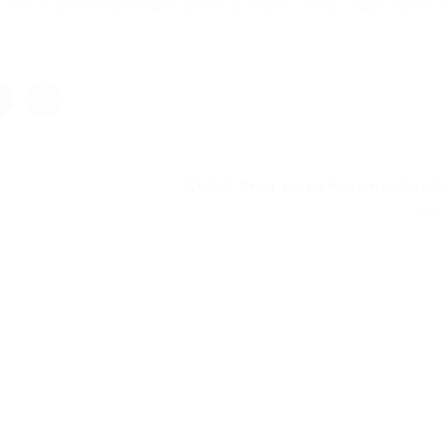
тв. |Сам товар передается в виде сайта существует 
Купит тест на наличие наркот
Next 