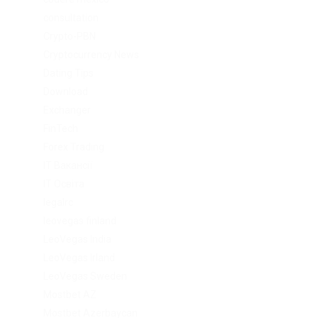
consultation
Crypto-PBN
Cryptocurrency News
Dating Tips
Download
Exchanger
FinTech
Forex Trading
IT Вакансії
IT Освіта
legalrc
leovegas finland
LeoVegas India
LeoVegas Irland
LeoVegas Sweden
Mostbet AZ
Mostbet Azerbaycan