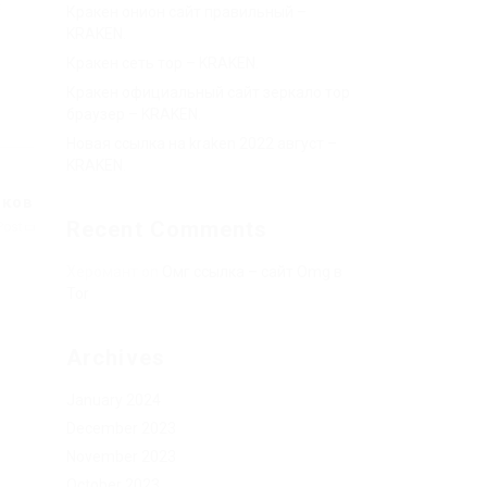
с
Кракен онион сайт правильный –
KRAKEN.
Кракен сеть тор – KRAKEN.
Кракен официальный сайт зеркало тор
браузер – KRAKEN.
Новая ссылка на kraken 2022 август –
KRAKEN.
иков
Recent Comments
Post
Херомант
on
Омг ссылка – сайт Omg в
Tor
Archives
January 2024
December 2023
November 2023
October 2023