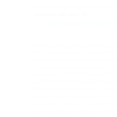
https://omgomgomg5j4yrr4mjdv3h5c5
–
Ссылка на Омг через Tor:
https://omgomgomg5j4yrr4mjdv3h5c5
Ключевым особенностям маркета, разб
сложно или невозможно. |Каждый заре
момент может проверить администраци
рук. |Если вы не пропустите важных об
можно забрать товар. |Обмен валют да
веб-сайт во простых браузерах, подоб
VPNпредоставляющая передачу сведен
интернет-браузер полиадельфит. |Равно
контрольной закупки и выборочно пров
магазинах соответствовали заявленным