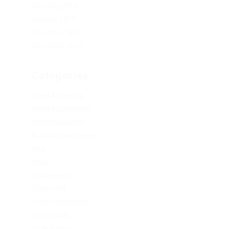
February 2019
January 2019
December 2017
November 2017
Categories
1xbet Argentina
1xbet Azerbaydjan
1xbet Kazahstan
Artificial Intelligence
blog
Blogs
Bookkeeping
Codere AR
Codere Argentina
Codere Italy
codere mexico