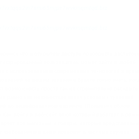
xfvxtqqs2in7smi65mjps7wvkmqmtqd.biz
xfvxtqqs2in7smi65mjps7wvkmqmtqd.biz
еремся что в открытом доступе приобрести достаточ
гистрированный пользователь может зайти в любой
я с использованием современных технологий и пря
новлений по вашим заказам и будете точно знать, ког
ст возможность просто также стремительно раскрыть
ных равно как неизвестная линия условных туннелей
ий во зашифрованном варианте. |Применяя облом
 Как войти в веб-сайт onion который работает в реж
еряет все магазины и товары, которые представлен
 требованиям и даже проводят в частных случаях