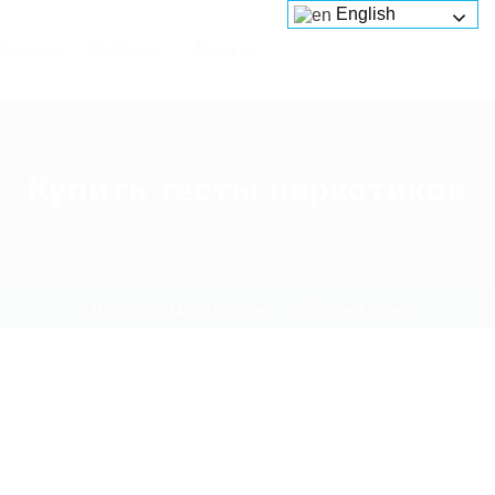
English
Services
Platforms
About us
Купить тесты наркотиков
Home
Uncategorized
Current Page