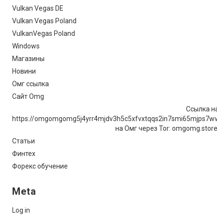
Vulkan Vegas DE
Vulkan Vegas Poland
VulkanVegas Poland
Windows
Магазины
Новини
Омг ссылка
Сайт Omg
Ссылка на
https://omgomgomg5j4yrr4mjdv3h5c5xfvxtqqs2in7smi65mjps7w
на Омг через Tor: omgomg.stor
Статьи
Финтех
Форекс обучение
Meta
Log in