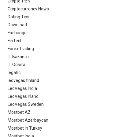
Crypto-PBN
Cryptocurrency News
Dating Tips
Download
Exchanger
FinTech
Forex Trading
IT Вакансії
IT Освіта
legalrc
leovegas finland
LeoVegas India
LeoVegas Irland
LeoVegas Sweden
Mostbet AZ
Mostbet Azerbaycan
Mostbet in Turkey
Mostbet India