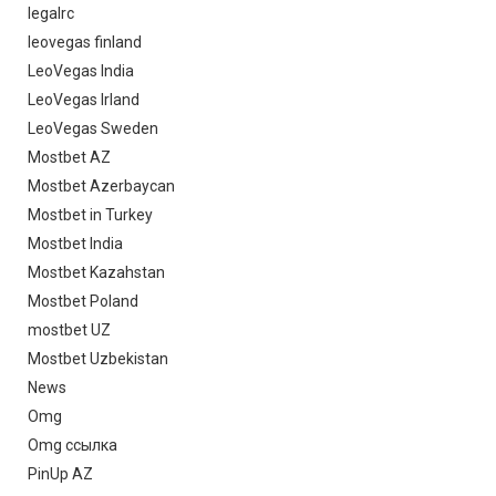
legalrc
leovegas finland
LeoVegas India
LeoVegas Irland
LeoVegas Sweden
Mostbet AZ
Mostbet Azerbaycan
Mostbet in Turkey
Mostbet India
Mostbet Kazahstan
Mostbet Poland
mostbet UZ
Mostbet Uzbekistan
News
Omg
Omg ссылка
PinUp AZ