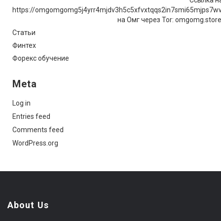
Ссылка на
https://omgomgomg5j4yrr4mjdv3h5c5xfvxtqqs2in7smi65mjps7w
на Омг через Tor: omgomg.stor
Статьи
Финтех
Форекс обучение
Meta
Log in
Entries feed
Comments feed
WordPress.org
About Us