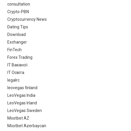
consultation
Crypto-PBN
Cryptocurrency News
Dating Tips
Download
Exchanger
FinTech
Forex Trading
IT Вакансії
IT Освіта
legalrc
leovegas finland
LeoVegas India
LeoVegas Irland
LeoVegas Sweden
Mostbet AZ
Mostbet Azerbaycan