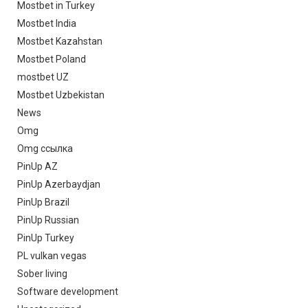
Mostbet in Turkey
Mostbet India
Mostbet Kazahstan
Mostbet Poland
mostbet UZ
Mostbet Uzbekistan
News
Omg
Omg ссылка
PinUp AZ
PinUp Azerbaydjan
PinUp Brazil
PinUp Russian
PinUp Turkey
PL vulkan vegas
Sober living
Software development