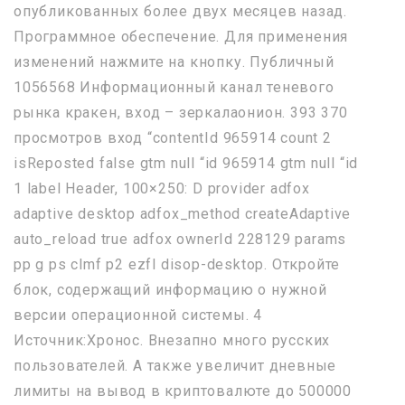
опубликованных более двух месяцев назад.
Программное обеспечение. Для применения
изменений нажмите на кнопку. Публичный
1056568 Информационный канал теневого
рынка кракен, вход – зеркалаонион. 393 370
просмотров вход “contentId 965914 count 2
isReposted false gtm null “id 965914 gtm null “id
1 label Header, 100×250: D provider adfox
adaptive desktop adfox_method createAdaptive
auto_reload true adfox ownerId 228129 params
pp g ps clmf p2 ezfl disop-desktop. Откройте
блок, содержащий информацию о нужной
версии операционной системы. 4
Источник:Хронос. Внезапно много русских
пользователей. А также увеличит дневные
лимиты на вывод в криптовалюте до 500000