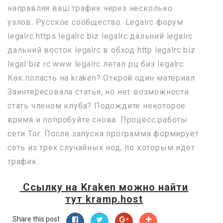
направляя ваш трафик через несколько
узлов. Русское сообщество. Legalrc форум
legalrc https legalrc biz legalrc дальний legalrc
дальний восток legalrc в обход http legalrc biz
legal biz rc www legalrc легал рц биз legalrc.
Как попасть на kraken? Открой один материал
Заинтересовала статья, но нет возможности
стать членом клуба? Подождите некоторое
время и попробуйте снова. Процесс работы
сети Tor: После запуска программа формирует
сеть из трех случайных нод, по которым идет
трафик.
Ссылку на
Kraken
можно найти
тут
kramp.host
Share this post