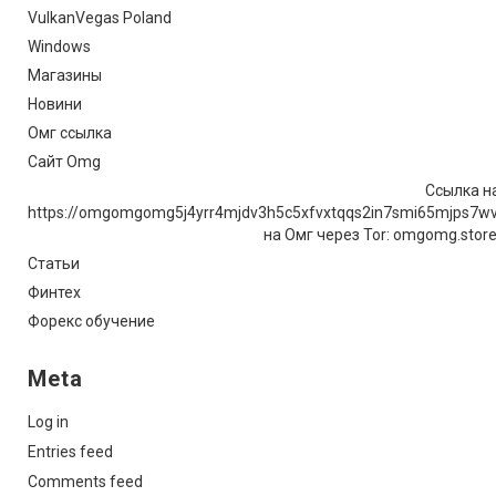
VulkanVegas Poland
Windows
Магазины
Новини
Омг ссылка
Сайт Omg
Ссылка на
https://omgomgomg5j4yrr4mjdv3h5c5xfvxtqqs2in7smi65mjps7w
на Омг через Tor: omgomg.stor
Статьи
Финтех
Форекс обучение
Meta
Log in
Entries feed
Comments feed