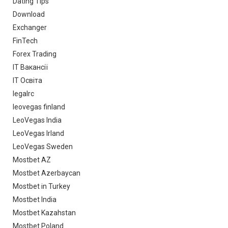
Dating Tips
Download
Exchanger
FinTech
Forex Trading
IT Вакансії
IT Освіта
legalrc
leovegas finland
LeoVegas India
LeoVegas Irland
LeoVegas Sweden
Mostbet AZ
Mostbet Azerbaycan
Mostbet in Turkey
Mostbet India
Mostbet Kazahstan
Mostbet Poland