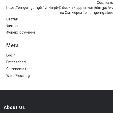
Ссылка на
https://omgomgomg5j4yrr4mjdv3h5c5xfvxtqqs2in7smi65mjps7w
на Омг через Tor: omgomg.stor
Статьи
Финтех
Форекс обучение
Meta
Log in
Entries feed
Comments feed
WordPress.org
About Us