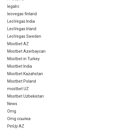
legalrc
leovegas finland
LeoVegas India
LeoVegas Irland
LeoVegas Sweden
Mostbet AZ
Mostbet Azerbaycan
Mostbet in Turkey
Mostbet India
Mostbet Kazahstan
Mostbet Poland
mostbet UZ
Mostbet Uzbekistan
News
Omg
Omg ссылка
PinUp AZ