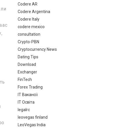
Codere AR
сли
Codere Argentina
Codere Italy
вас
codere mexico
,
consultation
Crypto-PBN
Cryptocurrency News
Dating Tips
Download
Exchanger
FinTech
ть
Forex Trading
IT Вакансії
IT Освіта
м
legalrc
leovegas finland
ро
LeoVegas India