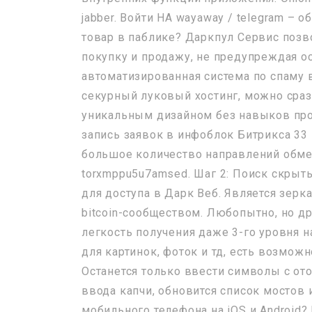
jabber. Войти НА wayaway / telegram –
товар в паблике? Даркпул Сервис позв
покупку и продажу, не предупреждая о
автоматизированная система по спаму в 
секурный луковый хостинг, можно сразу
уникальным дизайном без навыков про
запись заявок в инфоблок Битрикса 33 
большое количество направлений обмен
torxmppu5u7amsed. Шаг 2: Поиск скрыты
для доступа в Дарк Веб. Является зерк
bitcoin-сообществом. Любопытно, но др
легкость получения даже 3-го уровня н
для картинок, фоток и тд, есть возмож
Останется только ввести символы с ото
ввода капчи, обновится список мостов и
мобильного телефона на iOS и Android?