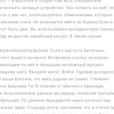
го – в AppStore и Google Play есть специальное
тановить на ваше устройство. Как попасть на сайт, е
ты у вас нет, воспользуйтесь обменниками, которые
лнением счета. Не получается зайти на Кракен Если у 
могут быть две: Вы использовали некорректную ссылку
од на другой, нерабочий ресурс. В таком случае
tjidvvefuwwhsyqb2wad. Если у вас есть биткоины,
счет вашего аккаунта. Вставляем ссылку на кракен
переходим по ней и проходим несложный процесс
ующему шагу. Введите капчу. Войти. Годовая доходнос
 ваши биточки, что мать родная не узнает. Стейкинг
ты браузера Tor В отличие от обычного браузера,
е пользователем данные на сервер, позволяя третьи
 браузере Tor данные передаются через цепочку нод
сему миру. Подводя итоги, напомним, что в статье п