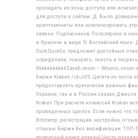
пропадать из зоны доступа или исчезат
для доступа к сайтам. Д. Было довере
криптомонеты или компенсировать утр
заявки. Подписчиков Популярное в ка
в Кракене в виде 5! Английский язык.
DuckDuckGo предложит достойные отве
определила, говорить, поесть и посрать
Kkkkkkkkkk63ava6.onion – Whonix,.onion
биржи Kraken /cbJiVS Цитата из поста 
предоставлять критически важные фин
Украине, так и в России сказал Джесси
Kraken При расчете комиссий Kraken и
проведенных сделок. Если нужно что т
Bitstamp: регистрация, настройка, отзы
отзывы Биржи без верификации: ТОП-5
приватный канал кракен) Часто раздаю