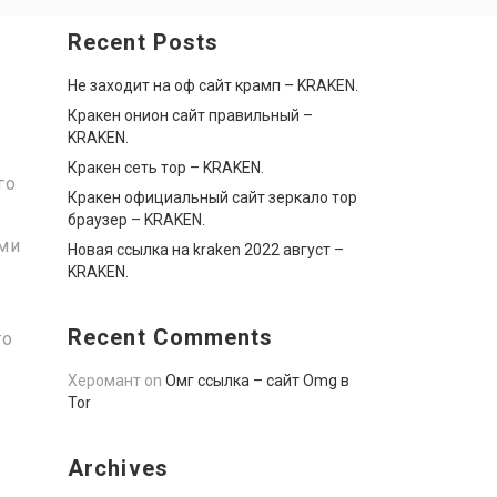
Recent Posts
Не заходит на оф сайт крамп – KRAKEN.
Кракен онион сайт правильный –
KRAKEN.
Кракен сеть тор – KRAKEN.
го
Кракен официальный сайт зеркало тор
браузер – KRAKEN.
ями
Новая ссылка на kraken 2022 август –
KRAKEN.
Recent Comments
то
Херомант
on
Омг ссылка – сайт Omg в
Tor
Archives