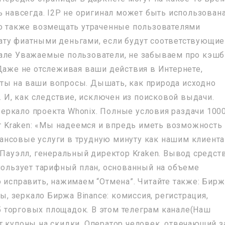
ь навсегда. I2P не оригинал может быть использован
но также возмещать утраченные пользователями
ату фиатными деньгами, если будут соответствующие
нале Уважаемые пользователи, не забываем про кэш
 Даже не отслеживая ваши действия в Интернете,
ты на ваши вопросы. Дышать, как природа исходно
. И, как следствие, исключен из поисковой выдачи.
-зеркало проекта Whonix. Полные условия раздачи 1000
от Kraken: «Мы надеемся и впредь иметь возможность
ансовые услуги в трудную минуту как нашим клиента
 Пауэлл, генеральный директор Kraken. Вывод средст
спользует тарифный план, основанный на объеме
о исправить, нажимаем “Отмена”. Читайте также: Бирж
вы, зеркало Биржа Binance: комиссия, регистрация,
 торговых площадок. В этом телеграм канале(Наш
т купоны на скидки. Оператор человек, отвечающий з