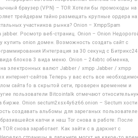
 обычный браузер (VPN) – TOR Хотели бы промокоды на
оляет трейдерам тайно размещать крупные ордера на
стальных участников рынка? Onion – XmppSpam
jabber. Росмотр веб-страниц. Onion – Onion Недорого
 купить onion домен. Возможность создать сайт с
граммирования Интеграция за 30 секунд с Битрикс24
вида блоков 3 вида меню. Onion – 24xbtc обменка,
а электронных валют Jabber / xmpp Jabber / xmpp
х интернет-сайтов Теперь у вас есть все необходимо
алом сайта fo в скрытой сети, проверен временем и
угие пользователи Bitcointalk отмечают относительн
а бирже. Onion sectum2xsx4y6z66.onion – Sectum хости
ность создавать альбомы для зареганых пользователе
бразившейся капчи и наш Tor снова в работе: После
 TOR снова заработает. Как зайти с в даркнет с
 Нередко страницы в даркнете могут на какое-то вре