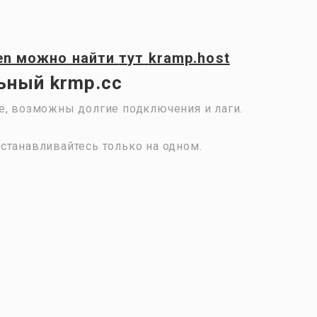
en
можно найти
тут
kramp.host
ьный krmp.cc
е, возможны долгие подключения и лаги.
станавливайтесь только на одном.