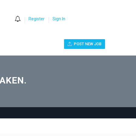
0
Register
Sign In
POST NEW JOB
AKEN.