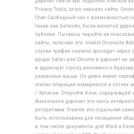
даркнет сайты мы подробно описали ка
Privacy Tools,.onion-зеркало сайта. On
Chan Свободный чан с возможностью со
такие как биткойн, были валютой даркн
публике. Пытаюсь перейти на поисковики
сайты, получаю это: Invalid Onionsite Add
случае трафик сначала проходит через с
вроде Safari или Chrome в даркнет не з
в адресную строку анонимного браузер
указанные выше. Он даже имеет сертиф
этапах операции измеряются в сотнях 
/ Записки. Откройте блок, содержащий
Фактически даркнет это часть интернет
алгоритмам. Freenet это отдельная сам
быть использована для посещения обще
в том числе документы для Word и Exc