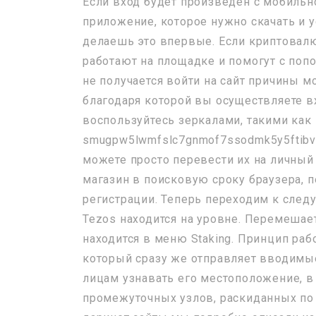
Если вход будет произведен с мобильно
приложение, которое нужно скачать и ус
делаешь это впервые. Если криптовалю
работают на площадке и помогут с попо
не получается войти на сайт причины 
благодаря которой вы осуществляете вх
воспользуйтесь зеркалами, такими как
smugpw5lwmfslc7gnmof7ssodmk5y5ftibvk
можете просто перевести их на личный 
магазин в поисковую сроку браузера, 
регистрации. Теперь переходим к след
Tezos находится на уровне. Перемешает
находится в меню Staking. Принцип рабо
который сразу же отправляет вводимы
лицам узнавать его местоположение, в
промежуточных узлов, раскиданных по в