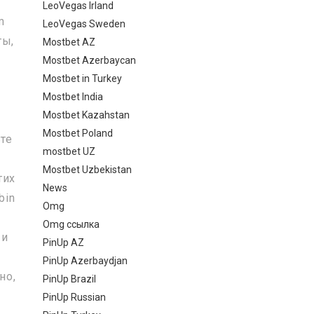
LeoVegas Irland
m
LeoVegas Sweden
ты,
Mostbet AZ
Mostbet Azerbaycan
Mostbet in Turkey
Mostbet India
Mostbet Kazahstan
Mostbet Poland
ьте
mostbet UZ
Mostbet Uzbekistan
тих
News
bin
Omg
.
Omg ссылка
 и
PinUp AZ
PinUp Azerbaydjan
но,
PinUp Brazil
PinUp Russian