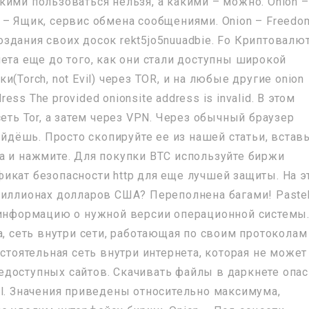
кими пользоваться нельзя, а какими – можно. Onion –
ion – Ящик, сервис обмена сообщениями. Onion – Freedo
здания своих досок rekt5jo5nuuadbie. Fo Криптовалю
ета еще до того, как они стали доступны широкой
(Torch, not Evil) через TOR, и на любые другие onion
ress The provided onionsite address is invalid. В этом
еть Tor, а затем через VPN. Через обычный браузер
айдёшь. Просто скопируйте ее из нашей статьи, встав
а и нажмите. Для покупки BTC используйте биржи
икат безопасности http для еще лучшей защиты. На э
миллионах долларов США? Переполнена багами! Paste
 информацию о нужной версии операционной системы
а, сеть внутри сети, работающая по своим протоколам
остоятельная сеть внутри интернета, которая не может
доступных сайтов. Скачивать файлы в даркнете опас
el. Значения приведены относительно максимума,