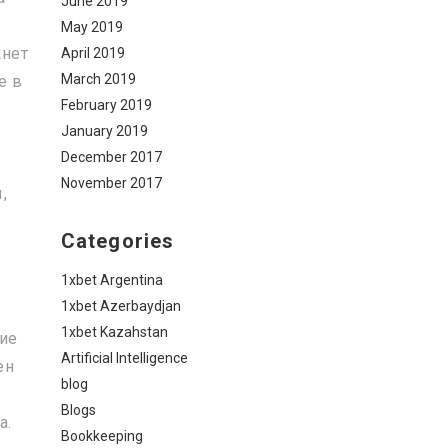
June 2019
May 2019
кнет
April 2019
March 2019
е в
February 2019
January 2019
December 2017
November 2017
,
Categories
1xbet Argentina
1xbet Azerbaydjan
1xbet Kazahstan
ние
Artificial Intelligence
ен
blog
Blogs
а.
Bookkeeping