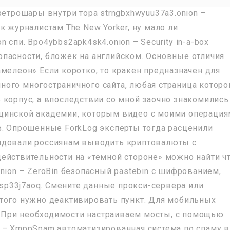
ретрошары внутри тора strngbxhwyuu37a3.onion –
к журналистам The New Yorker, ну мало ли
on спи. Bpo4ybbs2apk4sk4.onion – Security in-a-box
пасности, бложек на английском. Основные отличия
мелеон» Если коротко, то кракен предназначен для
ого многостраничного сайта, любая страница которо
 корпус, а впоследствии со мной заочно знакомились
цинской академии, которым видео с моими операци
в. Опрошенные ForkLog эксперты тогда расценили
ндовали россиянам выводить криптовалюты с
ействительности на «темной стороне» можно найти ч
nion – ZeroBin безопасный pastebin с шифрованием,
gdsp33j7aoq. Смените данные прокси-сервера или
того нужно деактивировать пункт. Для мобильных
id При необходимости настраиваем мосты, с помощью
 – XmppSpam автоматизированная система по спаму в