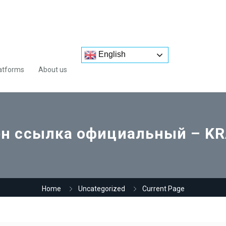
English
atforms
About us
ен ссылка официальный – KR
Home
Uncategorized
Current Page