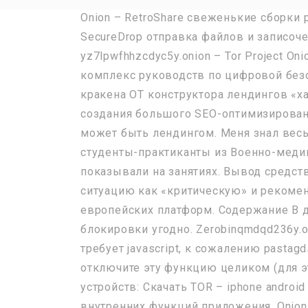
Onion – RetroShare свеженькие сборки 
SecureDrop отправка файлов и записоче
yz7lpwfhhzcdyc5y.onion – Tor Project Oni
комплекс руководств по цифровой безо
кракена ОТ конструктора лендингов «ха
создания большого SEO-оптимизированн
может быть лендингом. Меня знал весь
студенты-практиканты из Военно-меди
показывали на занятиях. Вывод средст
ситуацию как «критическую» и рекоме
европейских платформ. Содержание В д
блокировки угодно. Zerobinqmdqd236y.o
требует javascript, к сожалению pasta
отключите эту функцию целиком (для э
устройств: Скачать TOR – iphone andro
внутренних функций приложения. Onion