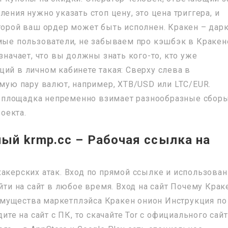
ения нужно указать стоп цену, это цена триггера, и
оторой ваш ордер может быть исполнен. Кракен – дар
емые пользователи, не забываем про кэшбэк в Кракен
значает, что вы должны знать кого-то, кто уже
ий в личном кабинете такая: Сверху слева в
ю пару валют, например, XTB/USD или LTC/EUR.
 площадка непременно взимает разнообразные сборы
оекта.
ый krmp.cc – Рабочая ссылка на
хакерских атак. Вход по прямой ссылке и использова
айти на сайт в любое время. Вход на сайт Почему Крак
мущества маркетплэйса Кракен онион Инструкция по
ите на сайт с ПК, то скачайте Tor с официального сайт