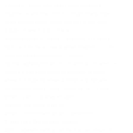
работал с ними или знает проверенные
подобные магазы? Onion – CryptoParty еще
один безопасный jabber сервер в торчике
Борды/Чаны Борды/Чаны
nullchan7msxi257.onion – Нульчан Это блять
Нульчан! Независимый архив magnet-ссылок
casesvrcgem4gnb5.onion – Cases.
Wp3whcaptukkyx5i.onion – ProCrd относительно
новый и развивающийся кардинг-форум,
имеются подключения к клирнету, будьте
осторожны oshix7yycnt7psan. Onion – Fresh
Onions, робот-проверяльщик и
собиратель.onion-сайтов.
Bm6hsivrmdnxmw2f.onion – BeamStat
Статистика Bitmessage, список,
кратковременный архив чанов (анонимных