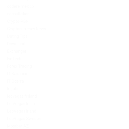
codere mexico
consultation
Crypto-PBN
Cryptocurrency News
Dating Tips
Download
Exchanger
FinTech
Forex Trading
IT Вакансії
IT Освіта
legalrc
leovegas finland
LeoVegas India
LeoVegas Irland
LeoVegas Sweden
Mostbet AZ