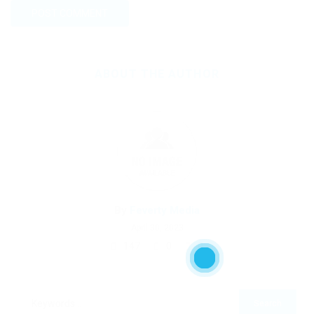
ABOUT THE AUTHOR
By
Feverty Media
April 30, 2023
147
0
0