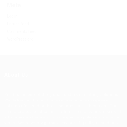
Meta
Log in
Entries feed
Comments feed
WordPress.org
About Us
Ziontech is one of the global leaders in staffing solutions.
We deliver end to end human resource management
solutions focused on both the labor and job market. Our
online professional talent platform connects businesses of
all shapes and sizes with high-quality applicants and vice
versa. We have a vigorous network of quality candidates