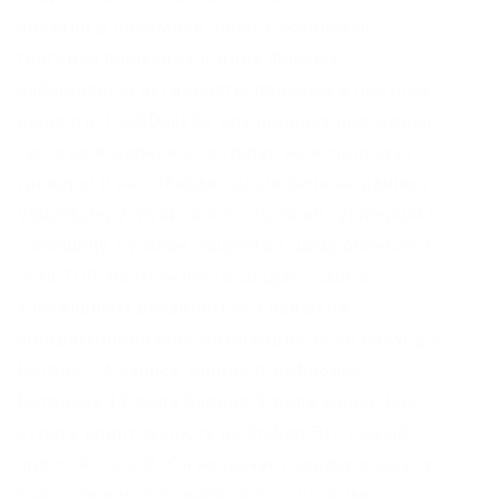
поехали в приёмник. Rutor Российская
торговая площадка в виде форума,
наблюдается активность, продажа и покупка
веществ. DuckDuckGo крупнейшая поисковая
система в даркнете, которая не использует
трекеры и не собирает ваши личные данные.
Vabu56j2ep2rwv3b.onion – Russian cypherpunks
community Русское общество шифропанков в
сети TOR. Возможность создать сайт с
уникальным дизайном без навыков
программирования Интеграция за 30 секунд с
Битрикс24 запись заявок в инфоблок
Битрикса 33 вида блоков 3 вида меню. Как
купить криптовалюту на Kraken Это самый
простой способ. Он назначает задачу клиенту,
а не серверу, устраняя любую уязвимость,