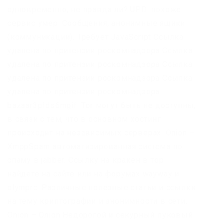
одновременно, не правда ли? UPD: похоже
сервис умер. Сообщения, анонимные ящики
(коммуникации). Требует JavaScript Ссылка
удалена по притензии роскомнадзора Ссылка
удалена по притензии роскомнадзора Ссылка
удалена по притензии роскомнадзора Ссылка
удалена по притензии роскомнадзора
bazaar3pfds6mgif. Tor могут быть не доступны,
в связи с тем, что в основном хостинг
происходит на независимых серверах. Onion –
XmppSpam автоматизированная система по
спаму в jabber. Ссылку на кракен в тор
найдете на сайте или на форумах wayway и
olymprc. Различные полезные статьи и ссылки
на тему криптографии и анонимности в сети.
Onion – Onion Недорогой и секурный луковый