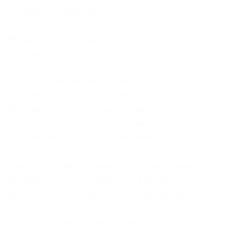
KRAKEN БОТ Telegram
Bpo4ybbs2apk4sk4.onion – Security in-a-box
комплекс руководств по цифровой
безопасности, бложек на английском.
Решений судов, юристы, адвокаты.
Hbooruahi4zr2h73.onion – Hiddenbooru
Коллекция картинок по типу Danbooru. Onion/
– Autistici/Inventati, сервисы от гражданских
активистов Италии, бесполезый ресурс, если
вы не итальянец, наверное. Но гораздо проще
и безопаснее будет все же Тор. Onion –
RetroShare свеженькие сборки ретрошары