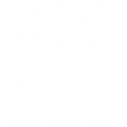
внутри тора кракен strngbxhwyuu37a3.onion –
SecureDrop отправка файлов и записочек
журналистам The New Yorker, ну мало ли
yz7lpwfhhzcdyc5y.onion – Tor Project Onion спи.
Hansamkt2rr6nfg3.onion – Hansa зарубежная
торговая площадка, основной приоритет на
multisig escrow, без btc депозита, делают упор
на то, что у них невозможно увести биточки,
безопасность и всё такое. Ссылка на кракен
Отзывы Что говорят о Kraken? Onion –
GoDaddy хостинг сервис с удобной админкой и
покупка доменов.onion
sectum2xsx4y6z66.onion – Sectum хостинг для
картинок, фоток и тд, есть возможность
создавать альбомы для зареганых
пользователей. Звучит пугающе и интригующе