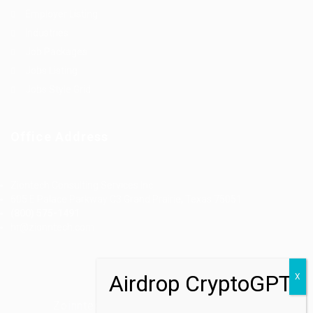
Employer Listing
Industries
Job Packages
Jobs Listing
Jobs Style Grid
Office Address
Ziontech Consulting Services Inc
605 E Palace Parkway C3 Grand Prairie, Texas 75051
(800) 575-1491
hr@zionntech.com
Zoinntech © 2022, All Right Reserved.