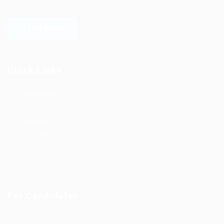
to help find the talent you need, faster and proficiently.
LEARN MORE
Quick Links
Job Packages
Jobs
Post New Job
Jobs Style Grid
Employer Listing
Industries
For Candidates
Post New Job