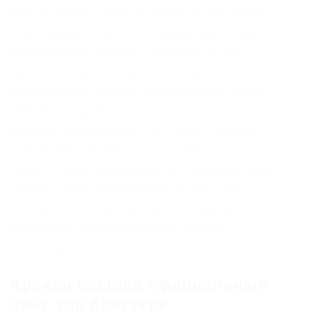
анонов. Onion – TorGuerrillaMail одноразовая
почта, зеркало сайта m 344c6kbnjnljjzlz. Мы
рекомендуем обратить внимание на эти
проекты: Ahmia msydqstlz2kzerdg.
Возможность создавать псевдонимы. Onion –
Neboard имиджборд без капчи, вместо
которой используется PoW. Onion – Нарния
клуб репрессированных на рампе юзеров.
Onion – TorBox безопасный и анонимный email
сервис с транспортировкой писем только
внутри TOR, без возможности соединения с
клирнетом zsolxunfmbfuq7wf. Многие и
многое шлют в Россию. Форумы.
Кракен ссылка официальный
сайт тор браузере –