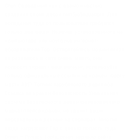
Chan Свободный чан с возможностью
создания своих досок rekt5jo5nuuadbie. Для
попадания туда от пользователя требуется
только две вещи: Наличие установленного на
компьютере или ноутбуке интернет-
обозревателя Тор. Остерегайтесь мошенников
их развелось в сети очень много, они
попросту украдут ваш аккаунт, используйте
только официальные ссылки на кракен. Фарту
масти АУЕ! Топчик зарубежного дарквеба.
Ссылка на кракен безопасность Уникальная
система безопасности децентрализованного
маркетплейса кракен, не хранит ваши
персональные данные на серверах. Многие
люди загружают Тор с целью попасть туда.
Onion – Privacy Tools,.onion-зеркало сайта.