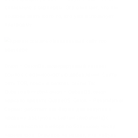
связанную с сервером. Это означает, что вы
должны знать кого-то, кто уже использует
платформу.
Onion – OnionDir, модерируемый каталог
ссылок с возможностью добавления. Сайты
сети TOR, поиск в darknet, сайты Tor.
Qubesos4rrrrz6n4.onion – QubesOS,.onion-
зеркало проекта QubesOS. Onion – PekarMarket
Сервис работает как биржа для покупки и
продажи доступов к сайтам (webshells) с
возможностью выбора по большому числу
параметров. Отзывов не нашел, кто-нибудь