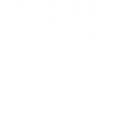
немодерируемых форумов) Bitmessage,
отправка сообщений в чаны Bitmessage.
Onion/?x1 – runion форум, есть что почитать
vvvvvvvv766nz273.onion – НС форум. Ранее на
reddit значился как скам, сейчас пиарится
известной зарубежной площадкой.
Hiremew3tryzea3d.onion/ – HireMe Первый
сайт для поиска работы в дипвебе. Onion –
Daniel Winzen хороший e-mail сервис в
зоне.onion, плюс xmpp-сервер, плюс каталог
онион-сайтиков. Редакция: внимание!
Команда Наша команда быстро и оперативно
решает поступающие проблемы в диспутах по
справедливости, тем самым предоставляя
гарантию покупателям. Onion – Harry71 список
существующих TOR-сайтов. Onion – Freedom