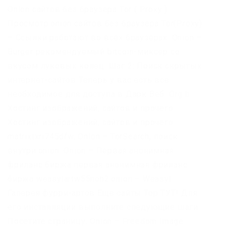
Onion сайтов без браузера Tor ( Proxy )
Просмотр.onion сайтов без браузера Tor(Proxy)
– Ссылки работают во всех браузерах. Onion –
Burger рекомендуемый bitcoin-миксер со
вкусом луковых колец. Шаг 2: Поиск скрытых
интернет-сайтов Теперь у вас есть все
необходимое для доступа в Дарк Веб. Org b
Хостинг изображений, сайтов и прочего
Хостинг изображений, сайтов и прочего
matrixtxri745dfw. Onion – TorSearch, поиск
внутри.onion. Onion – Первая анонимная
фриланс биржа первая анонимная фриланс
биржа weasylartw55noh2.onion – Weasyl
Галерея фурри-артов Еще сайты Тор ТУТ! Для
его инсталляции выполните следующие шаги:
Посетите страницу. Onion – Freedom Image