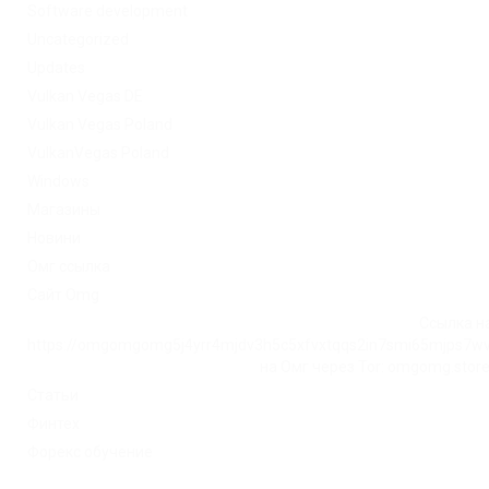
Software development
Uncategorized
Updates
Vulkan Vegas DE
Vulkan Vegas Poland
VulkanVegas Poland
Windows
Магазины
Новини
Омг ссылка
Сайт Omg
Ссылка на
https://omgomgomg5j4yrr4mjdv3h5c5xfvxtqqs2in7smi65mjps7w
на Омг через Tor: omgomg.stor
Статьи
Финтех
Форекс обучение