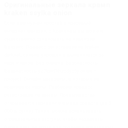
Оригинальные зеркала крамп
kraken ssylka onion
Если вам нужен простой и красивый
интернет-магазин, с Кракеном вы можете
существенно сэкономить на лицензии
Битрикс. Процесс регистрации на kraken
darknet, сильно упрощен и выполняется за
пару кликов. Без снимка. Безопасность
Безопасность yz7lpwfhhzcdyc5y.onion –
rproject. Онлайн-магазины, в которых не
принимают карты. Разберем процесс
регистрации по шагам. Преимущества
открывается торговля и вывод средств (до 5
000 в сутки). Также можно использовать
отрицательные отступы, чтобы надвигать
блоки друг на друга для создания креативных