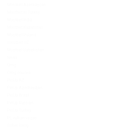
Mostbet Azerbaycan
Mostbet in Turkey
Mostbet India
Mostbet Kazahstan
Mostbet Poland
mostbet UZ
Mostbet Uzbekistan
News
Omg
Omg ссылка
PinUp AZ
PinUp Azerbaydjan
PinUp Brazil
PinUp Russian
PinUp Turkey
PL vulkan vegas
Sober living