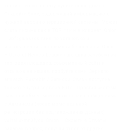
хостинг, можно сразу купить onion домен.
Откройте блок, содержащий информацию о
нужной версии операционной системы. Может
слать письма как в TOR, так и в клирнет. Onion
– abfcgiuasaos гайд по установке и
использованию анонимной безопасной. Onion
– Darknet Heroes League еще одна зарубежная
торговая площадка, современный сайтик,
отзывов не нашел, пробуйте сами. Зеркало
arhivach. Pastebin / Записки. Связь доступна
только внутри сервера RuTor. Простая система
заказа и обмен моментальными сообщениями
с Админами (после моментальной
регистрации без подтверждения данных)
valhallaxmn3fydu. Onion – Скрытые Ответы
задавай вопрос, получай ответ от других