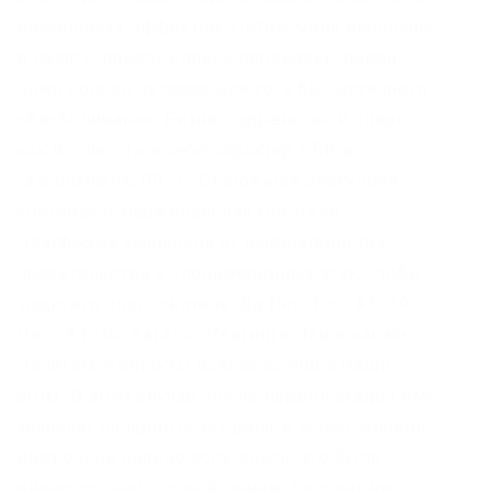
визуальных эффектов. Потом меня выписали
в палату, продолжались перевязки, перед
ними кололи кеторол для хотя бы частичного
обезболивания. Бизнес, адреналин и спорт:
как воспитать в себе характер РБК и
Газпромбанк, 00:16. Становится доступной
спотовая и маржинальная торговля.
Платформа защищена от вмешательства
правительства и злонамеренных атак, чтобы
защитить пользователя. Да Нет Пост #1019:
Пост #1030: Каталог Рейтинги Наши каналы
Почитать Контакты Всякая всячина Наши
боты. В этом случае, после первой стадии ему
зачислят на криптосчёт десять монет монеро.
Врач очень сильно испугалась, это было
видно по лицу, по действиям. Бесплатное