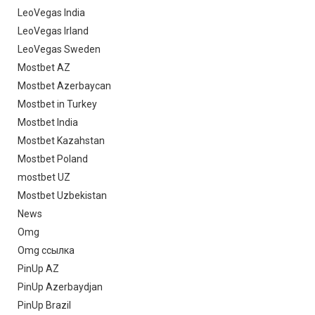
LeoVegas India
LeoVegas Irland
LeoVegas Sweden
Mostbet AZ
Mostbet Azerbaycan
Mostbet in Turkey
Mostbet India
Mostbet Kazahstan
Mostbet Poland
mostbet UZ
Mostbet Uzbekistan
News
Omg
Omg ссылка
PinUp AZ
PinUp Azerbaydjan
PinUp Brazil