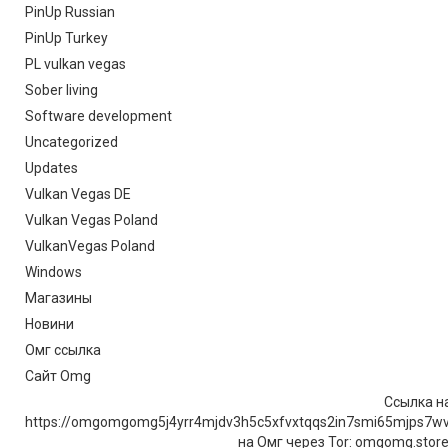
PinUp Russian
PinUp Turkey
PL vulkan vegas
Sober living
Software development
Uncategorized
Updates
Vulkan Vegas DE
Vulkan Vegas Poland
VulkanVegas Poland
Windows
Магазины
Новини
Омг ссылка
Сайт Omg
Ссылка на
https://omgomgomg5j4yrr4mjdv3h5c5xfvxtqqs2in7smi65mjps7w
на Омг через Tor: omgomg.stor