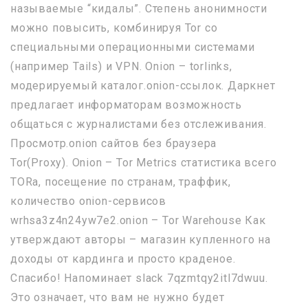
называемые “кидалы”. Степень анонимности
можно повысить, комбинируя Tor со
специальными операционными системами
(например Tails) и VPN. Onion – torlinks,
модерируемый каталог.onion-ссылок. Даркнет
предлагает информаторам возможность
общаться с журналистами без отслеживания.
Просмотр.onion сайтов без браузера
Tor(Proxy). Onion – Tor Metrics статистика всего
TORа, посещение по странам, траффик,
количество onion-сервисов
wrhsa3z4n24yw7e2.onion – Tor Warehouse Как
утверждают авторы – магазин купленного на
доходы от кардинга и просто краденое.
Спасибо! Напоминает slack 7qzmtqy2itl7dwuu.
Это означает, что вам не нужно будет