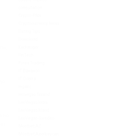
consultation
Crypto-PBN
Cryptocurrency News
Dating Tips
Download
Exchanger
ты,
FinTech
Forex Trading
IT Вакансії
IT Освіта
до
legalrc
leovegas finland
LeoVegas India
LeoVegas Irland
льно
LeoVegas Sweden
дет
Mostbet AZ
Mostbet Azerbaycan