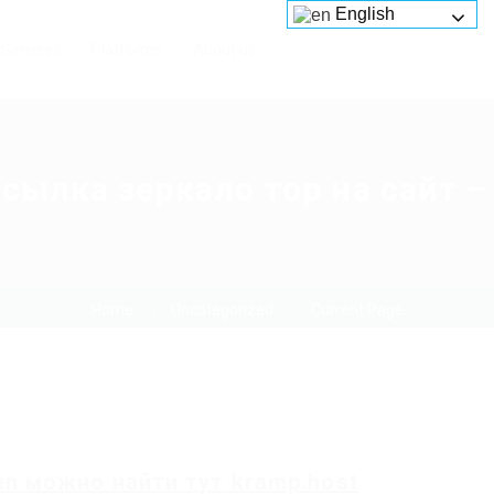
English
Services
Platforms
About us
сылка зеркало тор на сайт 
Home
Uncategorized
Current Page
en
можно найти
тут
kramp.host