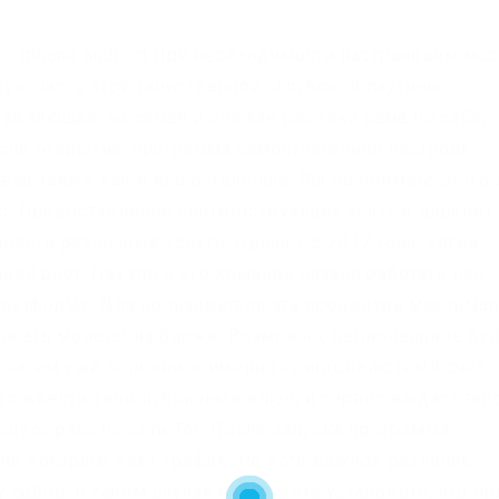
– iphone android При необходимости настраиваем мос
ую часть этой таинственной «глубокой паутины»
авляющая, но самая и она как раз таки сама по себе,
осле открытия, программа самостоятельно настроит
вар также как и все остальные, Вы не поймёте этого 
ар. Предоставление соответствующих услуг в даркнет
ести различные услуги. Однако, с 2017 года, когда
ий рост, Пауэлл и его команда начали работать над
латформу. Для пользователя эта процедура максима
ержать монеты на бирже. Возможно, рациональнее бу
 затем уже пополнить именно криптовалютный счет.
о ввести твой публичный ключ, и сервис выдаст текс
оцесс работы сети Tor: После запуска программа
 по которым идет трафик. Но есть важное различие
собой. В таком случае вы можете установить, что пр