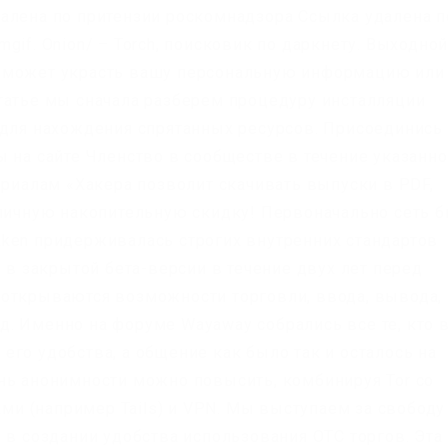
алена по притензии роскомнадзора Ссылка удалена п
gif. Onion/ – Torch, поисковик по даркнету. Выходно
у может украсть вашу персональную информацию или
татье мы сначала разберем процедуру инсталляции
 для нахождения спрятанных ресурсов. Присоединись
ы на сайте Членство в сообществе в течение указанно
ериалам «Хакера позволит скачивать выпуски в PDF,
 личную накопительную скидку! Первоначально сеть 
ken придерживалась строгих внутренних стандартов
ь в закрытой бета-версии в течение двух лет перед
открываются возможности торговли, ввода, вывода, 
. Именно на форуме Wayaway собрались все те, кто 
го удобства, а общение как было так и осталось на
нь анонимности можно повысить, комбинируя Tor со
и (например Tails) и VPN. Мы выступаем за свободу
 в создании удобства использования OTC торгов. Эта