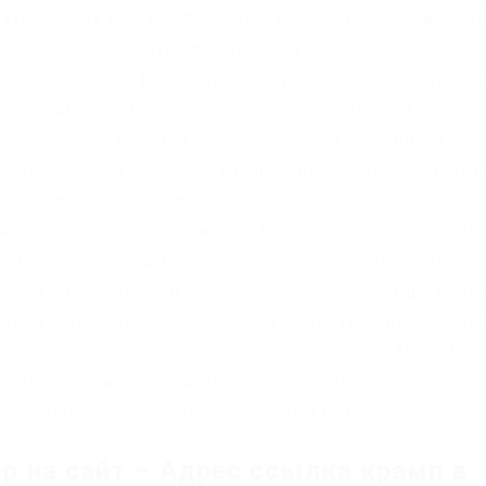
дать себя за ваш профиль. Для включения двухфакто
безопасность и активируйте ползунок напротив
Активируем двухфакторную авторизацию На следующ
. Словарь терминов Склад человек, хранящий у себя
щий их через мастер-клады закладки с большим
kkkkkkkk63ava6.onion – Whonix,.onion-зеркало проект
ого, чтобы начать торговлю на Kraken, необходимо:
ия- запрашивайте. Также мы будем благодарны, если
. Onion – Архива. Вот ссылка. Или вы думаете, что
ртала с наркотиками Silk Road Росс Ульбрехт шифров
 securedrop. Onion/ – Blockchain пожалуй единственны
о было бы доверить свои монетки. Onion – Anoninbox
 есть возможность писать в onion и клирнет ящики в
ScryptMail есть встроенная система PGP.
р на сайт – Адрес ссылка крамп в