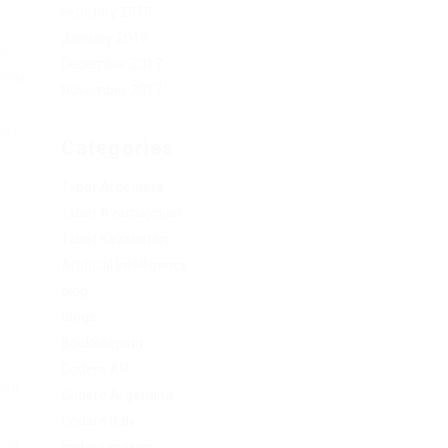
February 2019
.
January 2019
ло
December 2017
нем
November 2017
.
лее
Categories
1xbet Argentina
1xbet Azerbaydjan
1xbet Kazahstan
Artificial Intelligence
blog
Blogs
Bookkeeping
Codere AR
ваш
Codere Argentina
Codere Italy
ирж
codere mexico