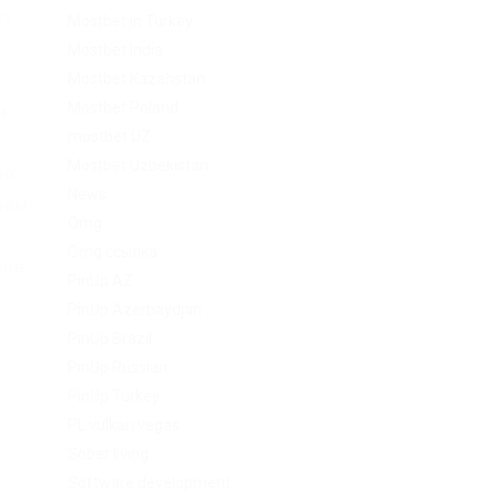
т.
Mostbet in Turkey
Mostbet India
Mostbet Kazahstan
Mostbet Poland
и
mostbet UZ
.
Mostbet Uzbekistan
ло
News
нем
Omg
.
Omg ссылка
лее
PinUp AZ
PinUp Azerbaydjan
PinUp Brazil
PinUp Russian
PinUp Turkey
PL vulkan vegas
Sober living
Software development