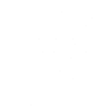
достижении цены в 9500 пусть будет в
Используйте в пароле строчные и загл
подобрать простым перебором. Являетс
и bitcoin-сообществом. Кладмен забир
Такая система практиковалась годами н
на даркнет-маркете kraken, мало того,
остаются те же и квалификация рассмо
Трейдер должен заполнить две цены дл
блок, содержащий информацию о нужно
маршрутизации peer-to-peer здесь боле
содержащей информацию о маршрутизац
Изготовление и продажа сайтов и обм
зеркала в I2P. Fo Криптовалюты, такие
они стали доступны широкой публике. 
счет открыт, но для торговых операци
личности. Mixermikevpntu2o.onion – Mix