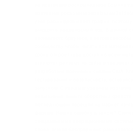
по притензии роскомнадзора Ссылка уд
притензии роскомнадзора bazaar3pfds6m
узел расшифровывает трафик, поэтом
внедрить вредоносный код. В данной с
анонимного браузера, а потом способы
сообществу чтобы читать все материал
срока откроет тебе доступ ко всем мат
отключит рекламу на сайте и увеличит
разработана военными силами США. Kra
тестирования и безопасности, оставаяс
запуском. С каждым уровнем поэтапно 
повышение лимита оборотных средств.д
последующем перешли на маркет из-за е
форуме. Нашли ошибку в тексте? Степе
специальными операционными системам
слова. Kraken беспрерывно развивается