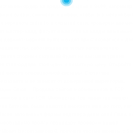
ыставлен ордер на продажу по цене в 9499, например
авные буквы, символы и цифры, чтобы его нельзя бы
я зеркалом сайта fo в скрытой сети, проверен време
ает мастер-клад, фасует вещество на клады поменьше
а даркнет-маркете hydra и будет практиковаться и да
 специалисты, работающие по этому направлению
трения спорных ситуаций будет на высшем уровне.
я стоп-ордера: стоп-цену и лимитную цену. Откройте
й версии операционной системы. Структура
е развита и не зависит от доверенной директории,
ии. Onion – Продажа сайтов и обменников в TOR
енников в сети TOR. Множество Тор-проектов имеют
 как биткойн, были валютой даркнета еще до того, как
После заполнения формы подтверждаем свой Email, 
й необходимо пройти процедуру проверки вашей
erMoney bitcoin миксер.0, получите чистые монеты с б