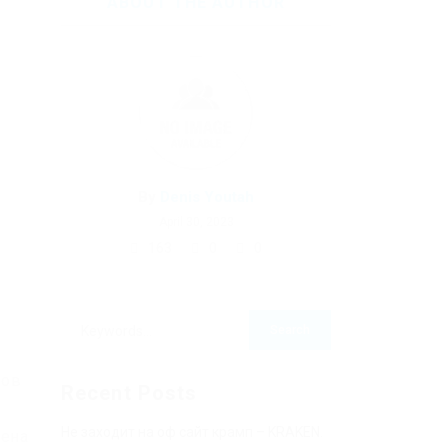
ABOUT THE AUTHOR
By
Denis Youtah
April 30, 2023
163
0
0
тов
Recent Posts
Не заходит на оф сайт крамп – KRAKEN.
лена