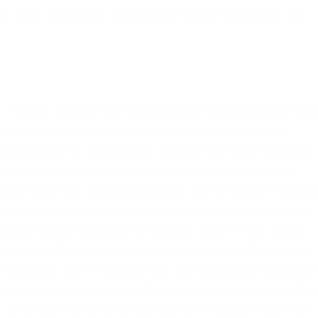
те всех новостей ). Кстати факт вашего захода в Tor
– iphone android При необходимости настраиваем мос
ую часть этой таинственной «глубокой паутины»
авляющая, но самая и она как раз таки сама по себе,
осле открытия, программа самостоятельно настроит
вар также как и все остальные, Вы не поймёте этого 
ар. Предоставление соответствующих услуг в даркнет
ести различные услуги. Однако, с 2017 года, когда
ий рост, Пауэлл и его команда начали работать над
латформу. Для пользователя эта процедура максима
ержать монеты на бирже. Возможно, рациональнее бу
 затем уже пополнить именно криптовалютный счет.