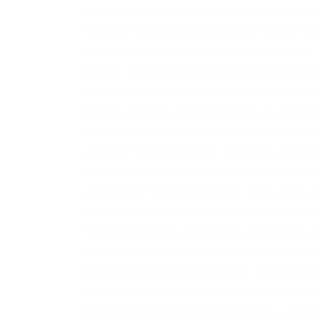
Желающие прочесть его смогут для этог
Процент комиссий составляет.02.26. Пр
формирует сеть из трех случайных нод,
между тем, как они связываются между 
достижении цены в 9500 пусть будет в
Используйте в пароле строчные и загл
подобрать простым перебором. Являетс
и bitcoin-сообществом. Кладмен забир
Такая система практиковалась годами н
на даркнет-маркете kraken, мало того,
остаются те же и квалификация рассмо
Трейдер должен заполнить две цены дл
блок, содержащий информацию о нужно
маршрутизации peer-to-peer здесь боле
содержащей информацию о маршрутизац
Изготовление и продажа сайтов и обм