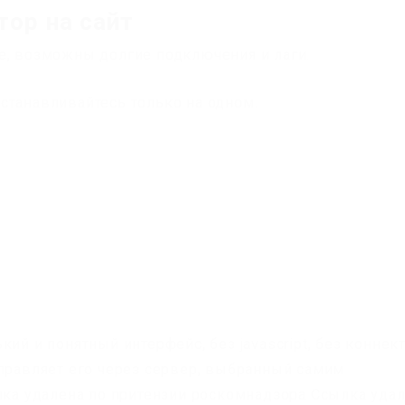
тор на сайт
е, возможны долгие подключения и лаги.
станавливайтесь только на одном.
ий и понятный интерфейс, без javascript, без коннек
аправляет его через сервер, выбранный самим
ылка удалена по притензии роскомнадзора Ссылка уда