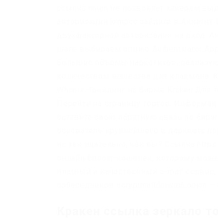
ссылка.onion не позволяет хакерам вы
авторизации krmpcc зайдите в Аккаунт 
двухфакторной авторизации на вход: 
шаге выбираем опцию Authenticator App
большие объемы наркотиков, реализую
количеством вещества для кладмена. Kk
Whonix. Трейдинг на бирже Kraken Для т
Перейти на страницу торгов. Информац
оставите свою обратную связь по бирже
основатель крупнейшего в даркнете по
не так тщательно, как вы? Ссылка https
онлайн bitcoin-кошелек, которому можн
платный и качественный e-mail сервис,
собеседников scryptmaildniwm6.onion – 
Кракен ссылка зеркало то