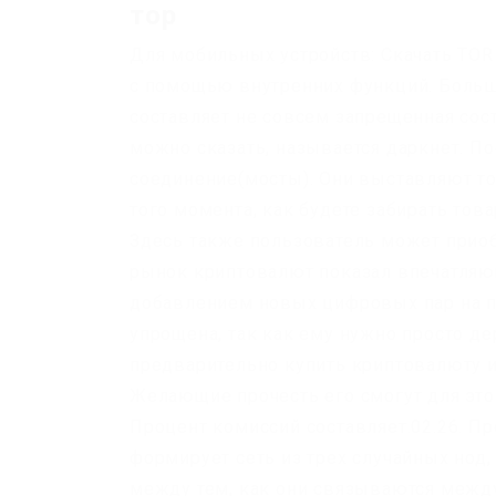
тор
Для мобильных устройств: Скачать TOR 
с помощью внутренних функций. Больш
составляет не совсем запрещенная сост
можно сказать, называется даркнет. П
соединение(мосты). Они выставляют то
того момента, как будете забирать тов
Здесь также пользователь может приобр
рынок криптовалют показал впечатляющ
добавлением новых цифровых пар на п
упрощена, так как ему нужно просто д
предварительно купить криптовалюту и
Желающие прочесть его смогут для этог
Процент комиссий составляет.02.26. Пр
формирует сеть из трех случайных нод,
между тем, как они связываются между 