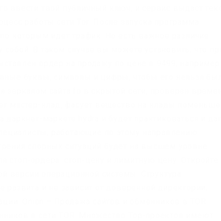
о ввести твой публичный ключ, и сервис выдаст текс
оцесс работы сети Tor: После запуска программа
 по которым идет трафик. Но есть важное различие
собой. В таком случае вы можете установить, что пр
ыставлен ордер на продажу по цене в 9499, например
авные буквы, символы и цифры, чтобы его нельзя бы
я зеркалом сайта fo в скрытой сети, проверен време
ает мастер-клад, фасует вещество на клады поменьше
а даркнет-маркете hydra и будет практиковаться и да
 специалисты, работающие по этому направлению
трения спорных ситуаций будет на высшем уровне.
я стоп-ордера: стоп-цену и лимитную цену. Откройте
й версии операционной системы. Структура
е развита и не зависит от доверенной директории,
ии. Onion – Продажа сайтов и обменников в TOR
енников в сети TOR. Множество Тор-проектов имеют