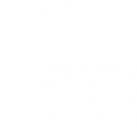
Китая, ЕС, США. Новости ( перейти к лен
виден провайдеру.
Для мобильных устройств: Скачать TOR 
с помощью внутренних функций. Больш
составляет не совсем запрещенная сост
можно сказать, называется даркнет. П
соединение(мосты). Они выставляют то
того момента, как будете забирать тов
Здесь также пользователь может приобр
рынок криптовалют показал впечатляющ
добавлением новых цифровых пар на п
упрощена, так как ему нужно просто д
предварительно купить криптовалюту и