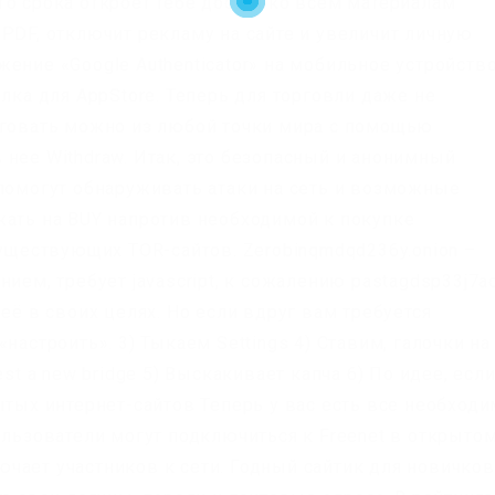
го срока откроет тебе доступ ко всем материалам
PDF, отключит рекламу на сайте и увеличит личную
ение «Google Authenticator» на мобильное устройство
ылка для AppStore. Теперь для торговли даже не
рговать можно из любой точки мира с помощью
 нее Withdraw. Итак, это безопасный и анонимный
 помогут обнаруживать атаки на сеть и возможные
жать на BUY напротив необходимой к покупке
существующих TOR-сайтов. Zerobinqmdqd236y.onion –
ием, требует javascript, к сожалению pastagdsp33j7a
её в своих целях. Но если вдруг вам требуется
настроить». 3) Тыкаем Settings 4) Ставим, галочки на
st a new bridge 5) Выскакивает капча 6) По идее, есл
ытых интернет-сайтов Теперь у вас есть все необход
ользователи могут подключиться к Freenet в открыто
чает участников к сети. Годный сайтик для новичков