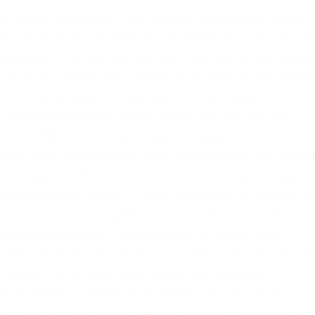
а, Kraken предлагает три способа проведения торгов:
е достоинство Tor Browser заключается в том, что он
ложение и прочие данные пользователя в ходе интер
я мусор и устаревшие ссылки, но выбора не так много
нтенту или сервису в даркнете. Onion – kraken TorBox
с транспортировкой писем только внутри TOR, без
olxunfmbfuq7wf. Kraken channel – даркнет рынок
ацию. Стоит приостановить их деятельность или добав
. Propublica ProPublica популярное интернет-издание
ских наград. Onion/ – Torch, поисковик по даркнету.
ьное управление (ЦРУ) создало сайт.onion, чтобы
зопасный доступ к его ресурсам по всему миру. О
х предпочтений речи конечно не идёт. Основной прич
 создать сети, доступной только для избранных
их. DuckDuckGo крупнейшая поисковая система в
ры и не собирает ваши личные данные. Убедитесь, чт