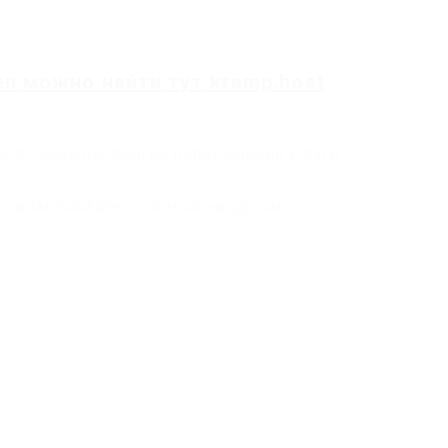
en
можно найти
тут
kramp.host
е, возможны долгие подключения и лаги.
станавливайтесь только на одном.