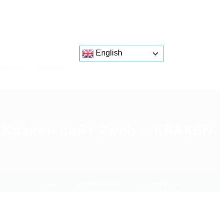
English
atforms
About us
Кракен сайт 2web – KRAKEN.
Home
Uncategorized
Current Page