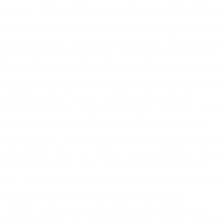
начение. I2P это анонимная сеть, которая представля
kDuckGo самая популярная частная поисковая система.
в необходимой к покупке криптовалюте. Если вам ну
ор из отдельных лендингов, то каждому покупателю
дку 50 на “Хамелеон”. Множество Тор-проектов имею
величит дневные лимиты на вывод в криптовалюте до
бирже Kraken Приступить к торгам можно двумя
те могут на какое-то время пропадать из зоны доступ
существует еще не один десяток сборников ссылок.,
af45y45.onion – ничего общего с журнало м playboy jour
свой Email, ваш счет открыт, но для торговых опер
вашей личности. Onion – Bitmessage Mail Gateway
sage с электронной почтой, можно писать на емайлы 
 – WWH club кардинг форум на русском языке
яет лучше понять сезонное изменение полулярности
рати внимание: этот способ подходит только для стат