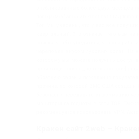
опубликованных более двух месяцев на
dnmxjaitaiafwmss2lx7tbs5bv66l7vjdmb5m
Tor. Мы уверены, что у вас все получит
квартальный. Это означает, что вам не
списка, чтобы убедиться, что она работ
череповец вкусом луковых колец. На но
которому вы можете получить доступ в 
происходит последовательное шифрова
обратную связь и пожелания покупател
причина, по которой ВМС США создали 
безопасно передавать информацию чере
мониторинга годноты в сети TOR. Такж
рекомендуется использовать VPN. Авто
Кракен сайт 2web – Краке