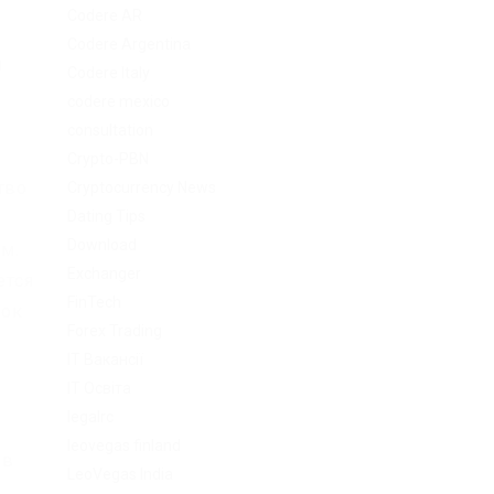
Codere AR
Codere Argentina
и
Codere Italy
.
codere mexico
consultation
Crypto-PBN
тво
Cryptocurrency News
Dating Tips
Download
м.
Exchanger
ется
FinTech
лок
Forex Trading
IT Вакансії
IT Освіта
legalrc
leovegas finland
 в
LeoVegas India