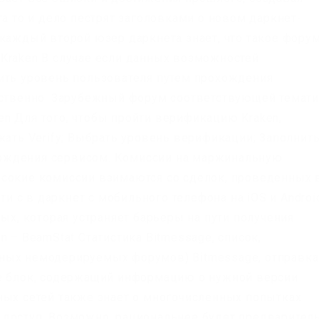
та то и дело пестрят заголовками о новом даркнет-
уже каждый второй юзер даркнета знает, что такое фору
Kraken В случае если данных возможностей
ить уровень пользователя путем прохождения
тственно. Зарубежный форум соответствующей темати
n Для того, чтобы пройти верификацию Kraken,
жать Verify; Выбрать уровень верификации; Заполнит
рждения сервисом. Комиссии на маржинальную
ысокие комиссии взимаются со сделок, проведенных 
йти с в даркнет с мобильного телефона на iOS и Androi
ных, которая устраняет барьеры на пути получения
n – BeamStat Статистика Bitmessage, список,
ных немодерируемых форумов) Bitmessage, отправка
те блок, содержащий информацию о нужной версии
ных сетей также знает о многочисленных попытках
 доступ. Возможно, рациональнее будет предварител