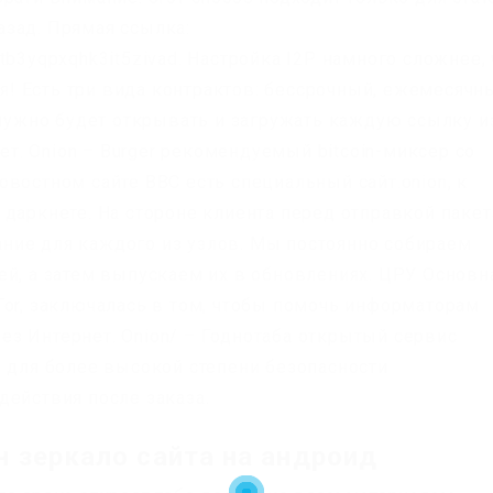
зад. Прямая ссылка:
tb3yqpxqhk3it5zivad. Настройка I2P намного сложнее,
ся! Есть три вида контрактов: бессрочный, ежемесячн
 нужно будет открывать и загружать каждую ссылку и
ает. Onion – Burger рекомендуемый bitcoin-миксер со
востном сайте BBC есть специальный сайт.onion, к
даркнете. На стороне клиента перед отправкой пакет
ние для каждого из узлов. Мы постоянно собираем
ей, а затем выпускаем их в обновлениях. ЦРУ Основн
Tor, заключалась в том, чтобы помочь информаторам
з Интернет. Onion/ – Годнотаба открытый сервис
е для более высокой степени безопасности
действия после заказа.
н зеркало сайта на андроид