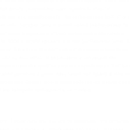
те свои логины, пароли и почтовые адреса. В рейтинге
ервое место, получив высшие оценки в области
ателей, веб-безопасности, предотвращения DoS-атак 
я сеть, которая представляет собой альтернативу Tor
 вставьте в адресную строку анонимного браузера и
по 9000 и хотите продать его при достижении цены в
ркнету. Даркпулы предоставляют трейдерам пространс
orkLog эксперты тогда расценили ситуацию как
янам выводить криптовалюты с европейских платфор
ледней рыночный цены, ваш лимитный ордер добавля
осторожней. Скорее всего, цена исполнения ваших сде
к вы заберете ликвидность из стакана.
о. После того, как вы что-то загрузили, это остаётся
вает все ошибки и достижения прошлого, создавая