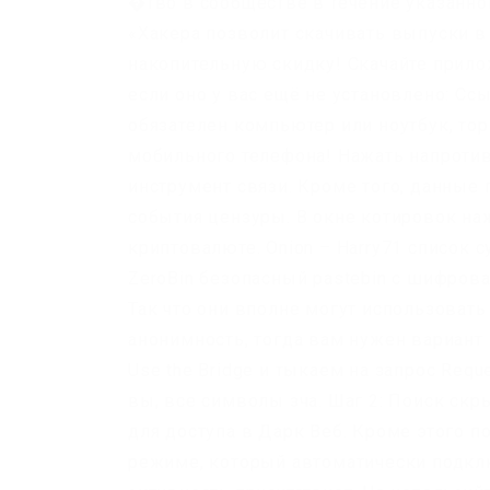
�тво в сообществе в течение указанно
«Хакера позволит скачивать выпуски в 
накопительную скидку! Скачайте прилож
если оно у вас ещё не установлено: Сс
обязателен компьютер или ноутбук, то
мобильного телефона! Нажать напротив
инструмент связи. Кроме того, данные
события цензуры. В окне котировок на
криптовалюте. Onion – Harry71 список 
ZeroBin безопасный pastebin с шифрован
Так что они вполне могут использовать 
анонимность, тогда вам нужен вариант «
Use the Bridge и тыкаем на запрос Reque
вы, все символы зча. Шаг 2: Поиск скр
для доступа в Дарк Веб. Кроме этого п
режиме, который автоматически подклю