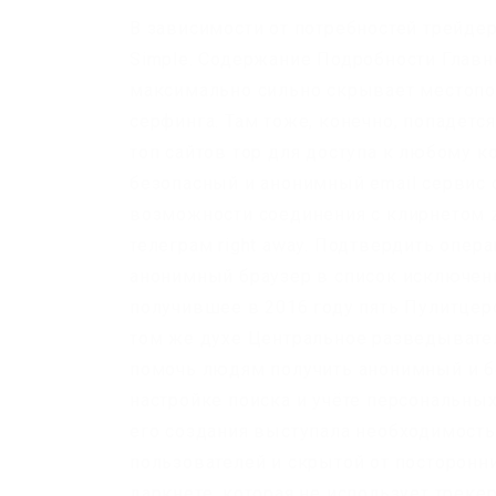
В зависимости от потребностей трейдер
Simple. Содержание Подробности Главно
максимально сильно скрывает местопо
серфинга. Там тоже, конечно, попадетс
топ сайтов тор для доступа к любому ко
безопасный и анонимный email сервис 
возможности соединения с клирнетом zs
телеграм right away. Подтвердить опер
анонимный браузер в список исключений
получившее в 2016 году пять Пулитцеров
том же духе Центральное разведывател
помочь людям получить анонимный и бе
настройке поиска и учёте персональны
его создания выступала необходимость
пользователей и скрытой от посторонн
даркнете, которая не использует треке