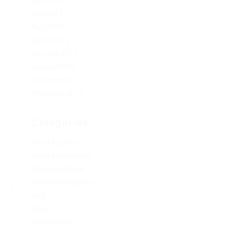
June 2019
May 2019
April 2019
,
March 2019
February 2019
January 2019
December 2017
November 2017
Categories
oq.
1xbet Argentina
1xbet Azerbaydjan
1xbet Kazahstan
и
Artificial Intelligence
имое
blog
м
Blogs
,
Bookkeeping