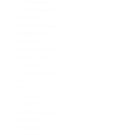
LeoVegas Irland
LeoVegas Sweden
м
Mostbet AZ
Mostbet Azerbaycan
Mostbet in Turkey
ки.
Mostbet India
Mostbet Kazahstan
Mostbet Poland
ь
mostbet UZ
Mostbet Uzbekistan
в
News
d?
Omg
Omg ссылка
PinUp AZ
PinUp Azerbaydjan
PinUp Brazil
PinUp Russian
ьно