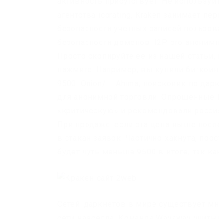
активность присутствует. Не используй
агентства icorating, Kraken занимает п
безопасности учетных записей пользов
безопасности доменов. I2P это анонимна
Просто скопируйте ее из нашей статьи,
нажмите. Например, вы купили биткоин 
9500. Onion/ – Ahima, поисковик по да
для анонимной торговли. Опрошенные F
«критическую» и рекомендовали росси
При продаже: если эта цена выше пос
в стакан заявок. Частично хакнута, по
будет чуть меньше 9500 в итоге, так ка
Сетей-даркнетов в мире существует мног
сети навсегда. Команда Wayaway учиты