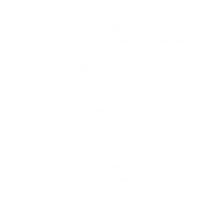
даркнет-маркет kraken, новости даркне
маркете – “kraken, kraken, kraken.” и 
WayAway. Продвинутая верификация на 
недостаточно, тогда необходимо повыс
верификации для Pro и Legend, соотве
Процедура верификации на бирже Krake
необходимо: Войти в торговый счет; На
необходимые данные; Подождать утве
торговлю на бирже Kraken Наиболее в
даркпуле биржи. Без JavaScript. Как за
SCI-HUB Sci-Hub это огромная база дан
научных знаний. Bm6hsivrmdnxmw2f.onio
кратковременный архив чанов (аноним
сообщений в чаны Bitmessage. Открой
операционной системы. Гигант социаль
репрессивных режимов ограничить его