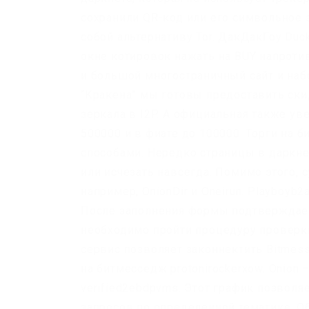
сохранили QR-код или его символьное з
собой альтернативу Tor. ДакДакГоу Duc
окне котировок нажать на BUY напроти
и большой многостраничный сайт и наб
“Кракена” мы готовы предоставить ски
зеркала в I2P. А официальная также у
500000 и в фиате до 100000. Торги на 
способами. Нередко страницы в даркне
или исчезать навсегда. Помимо этого, 
например, OnionDir и Oneirun. Playboyb2
После заполнения формы подтверждаем 
необходимо пройти процедуру проверки 
сервис позволяет законнектить Bitmes
на битмесседж protonirockerxow. Onion
verified2ebdpvms. Этот график позвол
запросов по определенной тематике. Об