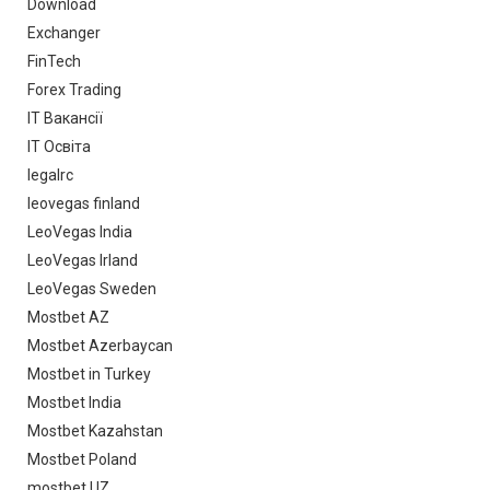
Download
Exchanger
FinTech
Forex Trading
IT Вакансії
IT Освіта
legalrc
leovegas finland
LeoVegas India
LeoVegas Irland
LeoVegas Sweden
Mostbet AZ
Mostbet Azerbaycan
Mostbet in Turkey
Mostbet India
Mostbet Kazahstan
Mostbet Poland
mostbet UZ