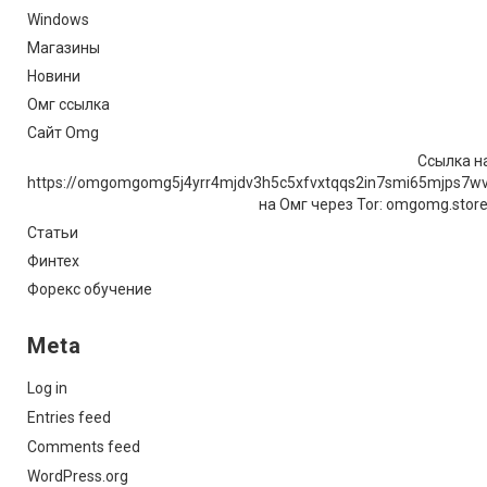
Windows
Магазины
Новини
Омг ссылка
Сайт Omg
Ссылка на
https://omgomgomg5j4yrr4mjdv3h5c5xfvxtqqs2in7smi65mjps7w
на Омг через Tor: omgomg.stor
Статьи
Финтех
Форекс обучение
Meta
Log in
Entries feed
Comments feed
WordPress.org