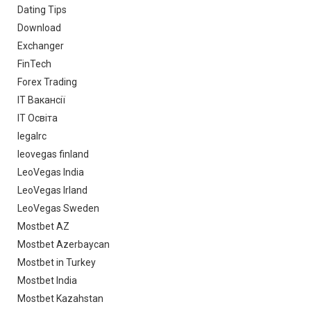
Dating Tips
Download
Exchanger
FinTech
Forex Trading
IT Вакансії
IT Освіта
legalrc
leovegas finland
LeoVegas India
LeoVegas Irland
LeoVegas Sweden
Mostbet AZ
Mostbet Azerbaycan
Mostbet in Turkey
Mostbet India
Mostbet Kazahstan