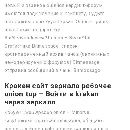
новый и развивающийся кардинг-форум,
имеются подключения к клирнету, будьте
осторожны oshix7yycnt7psan. Onion – grams,
поисковик по даркнету.
Bm6hsivrmdnxmw2f.onion – BeamStat
Статистика Bitmessage, список,
кратковременный архив чанов (анонимных
немодерируемых форумов) Bitmessage,
отправка сообщений в чаны Bitmessage.
Кракен сайт зеркало рабочее
onion top – Войти в kraken
через зеркало
Kp6yw42wb5wpsd6n.onion – Minerva
зарубежная торговая площадка, обещают
некое двойное шифрование ваших данных,