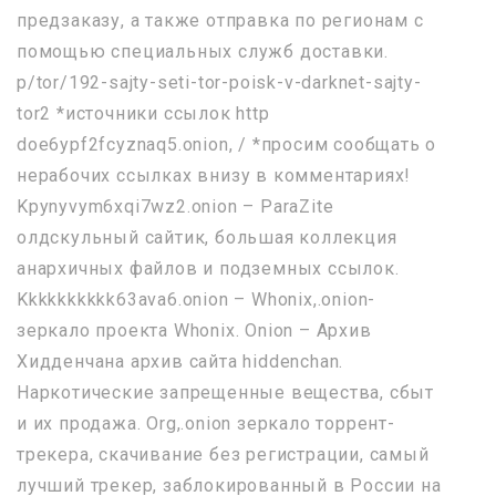
предзаказу, а также отправка по регионам с
помощью специальных служб доставки.
p/tor/192-sajty-seti-tor-poisk-v-darknet-sajty-
tor2 *источники ссылок http
doe6ypf2fcyznaq5.onion, / *просим сообщать о
нерабочих ссылках внизу в комментариях!
Kpynyvym6xqi7wz2.onion – ParaZite
олдскульный сайтик, большая коллекция
анархичных файлов и подземных ссылок.
Kkkkkkkkkk63ava6.onion – Whonix,.onion-
зеркало проекта Whonix. Onion – Архив
Хидденчана архив сайта hiddenchan.
Наркотические запрещенные вещества, сбыт
и их продажа. Org,.onion зеркало торрент-
трекера, скачивание без регистрации, самый
лучший трекер, заблокированный в России на