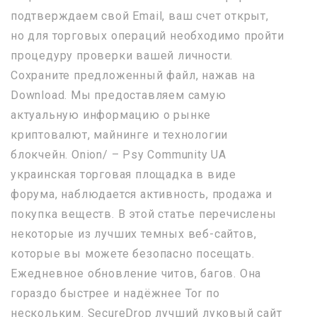
подтверждаем свой Email, ваш счет открыт,
но для торговых операций необходимо пройти
процедуру проверки вашей личности.
Сохраните предложенный файл, нажав на
Download. Мы предоставляем самую
актуальную информацию о рынке
криптовалют, майнинге и технологии
блокчейн. Onion/ – Psy Community UA
украинская торговая площадка в виде
форума, наблюдается активность, продажа и
покупка веществ. В этой статье перечислены
некоторые из лучших темных веб-сайтов,
которые вы можете безопасно посещать.
Ежедневное обновление читов, багов. Она
гораздо быстрее и надёжнее Tor по
нескольким. SecureDrop лучший луковый сайт