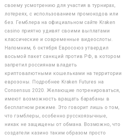
своему усмотрению для участия в турнирах,
лотереях, с использованием промокодов или
без. Гемблера на официальном сайте Kraken
casino приятно удивят своими выплатами
классические и современные видеослоты.
Напомним, 6 октября Евросоюз утвердил
восьмой пакет санкций против РФ, в котором
запретил россиянам владеть
криптовалютными кошельками на территории
еврозоны. Подробнее Kraken Futures на
Consensus 2020. Желающие потренироваться,
имеют возможность вращать барабаны в
бесплатном режиме. Это говорит лишь о том,
что гэмблеры, особенно русскоязычные,
никак не защищены от обмана. Возможно, что
создатели казино таким образом просто