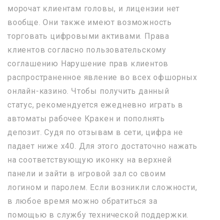
морочат клиентам головы, и лицензии нет
вообще. Они также имеют возможность
торговать цифровыми активами. Права
клиентов согласно пользовательскому
соглашению Нарушение прав клиентов
распространенное явление во всех офшорных
онлайн-казино. Чтобы получить данный
статус, рекомендуется ежедневно играть в
автоматы рабочее Кракен и пополнять
депозит. Судя по отзывам в сети, цифра не
падает ниже х40. Для этого достаточно нажать
на соответствующую иконку на верхней
панели и зайти в игровой зал со своим
логином и паролем. Если возникли сложности,
в любое время можно обратиться за
помощью в службу технической поддержки.