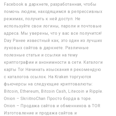
Facebook в даркнете, разработанная, чтобы
помочь людям, находящимся в репрессивных
режимах, получить к ней доступ. Не
используйте свои логины, пароли и почтовые
адреса. Мы уверены, что у вас все получится!
Day Ранее известный как, это один из лучших
луковых сайтов в даркнете. Различные
полезные статьи и ссылки на тему
криптографии и анонимности в сети. Каталоги
карты Tor Начинать изыскания я рекомендую
с каталогов ссылок. На Kraken торгуются
фьючерсы на следующие криптовалюты:
Bitcoin, Ethereum, Bitcoin Cash, Litecoin и Ripple.
Onion – SkriitnoChan Просто борда в торе.
Onion – Продажа сайтов и обменников в TOR
Изготовление и продажа сайтов и