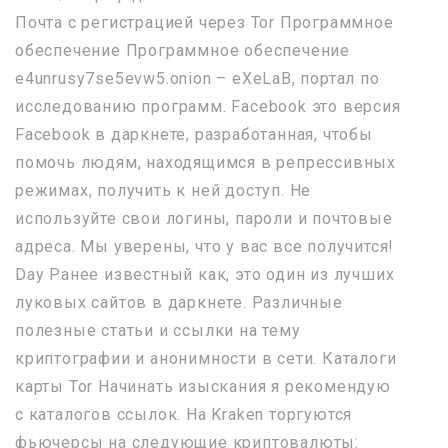
Почта с регистрацией через Tor Программное
обеспечение Программное обеспечение
e4unrusy7se5evw5.onion – eXeLaB, портал по
исследованию программ. Facebook это версия
Facebook в даркнете, разработанная, чтобы
помочь людям, находящимся в репрессивных
режимах, получить к ней доступ. Не
используйте свои логины, пароли и почтовые
адреса. Мы уверены, что у вас все получится!
Day Ранее известный как, это один из лучших
луковых сайтов в даркнете. Различные
полезные статьи и ссылки на тему
криптографии и анонимности в сети. Каталоги
карты Tor Начинать изыскания я рекомендую
с каталогов ссылок. На Kraken торгуются
фьючерсы на следующие криптовалюты: