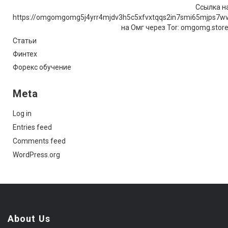
Ссылка на
https://omgomgomg5j4yrr4mjdv3h5c5xfvxtqqs2in7smi65mjps7w
на Омг через Tor: omgomg.stor
Статьи
Финтех
Форекс обучение
Meta
Log in
Entries feed
Comments feed
WordPress.org
About Us