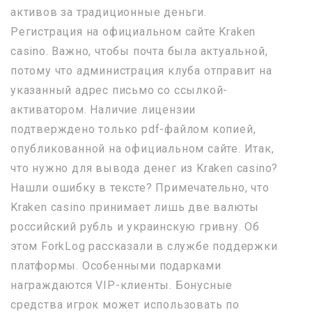
активов за традиционные деньги.
Регистрация на официальном сайте Kraken
casino. Важно, чтобы почта была актуальной,
потому что администрация клуба отправит на
указанный адрес письмо со ссылкой-
активатором. Наличие лицензии
подтверждено только pdf-файлом копией,
опубликованной на официальном сайте. Итак,
что нужно для вывода денег из Kraken casino?
Нашли ошибку в тексте? Примечательно, что
Kraken casino принимает лишь две валюты
российский рубль и украинскую гривну. Об
этом ForkLog рассказали в службе поддержки
платформы. Особенными подарками
награждаются VIP-клиенты. Бонусные
средства игрок может использовать по