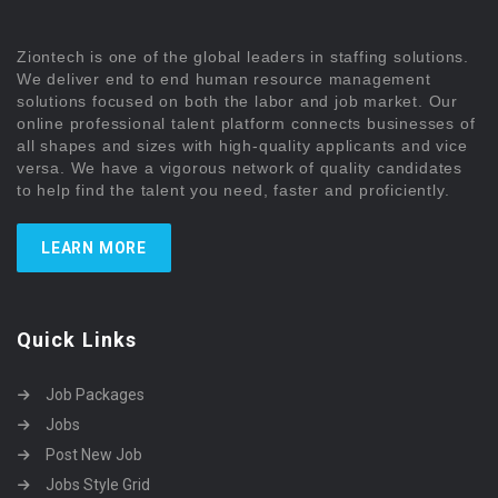
Ziontech is one of the global leaders in staffing solutions.
We deliver end to end human resource management
solutions focused on both the labor and job market. Our
online professional talent platform connects businesses of
all shapes and sizes with high-quality applicants and vice
versa. We have a vigorous network of quality candidates
to help find the talent you need, faster and proficiently.
LEARN MORE
Quick Links
Job Packages
Jobs
Post New Job
Jobs Style Grid