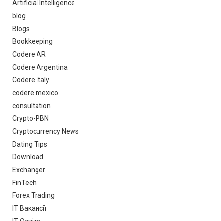
Artificial Intelligence
blog
Blogs
Bookkeeping
Codere AR
Codere Argentina
Codere Italy
codere mexico
consultation
Crypto-PBN
Cryptocurrency News
Dating Tips
Download
Exchanger
FinTech
Forex Trading
IT Вакансії