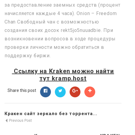
за предоставление заемных средств (процент
начисляется каждые 4 часа). Onion – Freedom
Chan Свободный чан с возможностью
создания своих досок rekt5jo5nuuadbie. При
возникновении вопросов в ходе процедуры
проверки личности можно обратиться в
поддержку биржи.
Ссылку на
Kraken
можно найти
тут
kramp.host
Share this post
Кракен сайт зеркало без торрента...
Previous Post