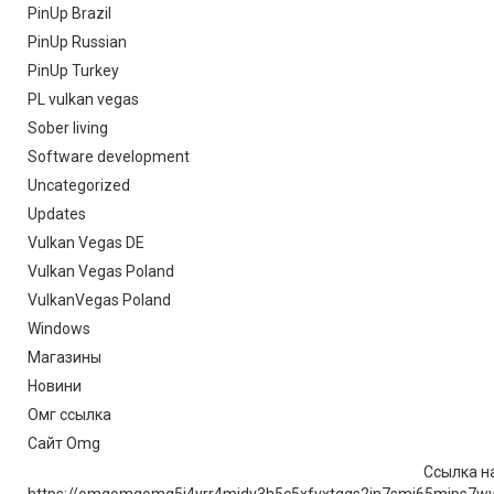
PinUp Brazil
PinUp Russian
PinUp Turkey
PL vulkan vegas
Sober living
Software development
Uncategorized
Updates
Vulkan Vegas DE
Vulkan Vegas Poland
VulkanVegas Poland
Windows
Магазины
Новини
Омг ссылка
Сайт Omg
Ссылка на
https://omgomgomg5j4yrr4mjdv3h5c5xfvxtqqs2in7smi65mjps7w