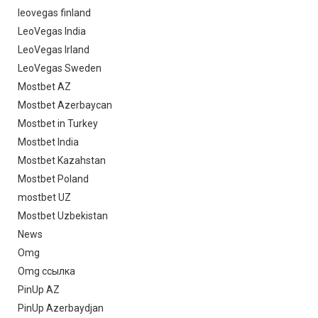
leovegas finland
LeoVegas India
LeoVegas Irland
LeoVegas Sweden
Mostbet AZ
Mostbet Azerbaycan
Mostbet in Turkey
Mostbet India
Mostbet Kazahstan
Mostbet Poland
mostbet UZ
Mostbet Uzbekistan
News
Omg
Omg ссылка
PinUp AZ
PinUp Azerbaydjan