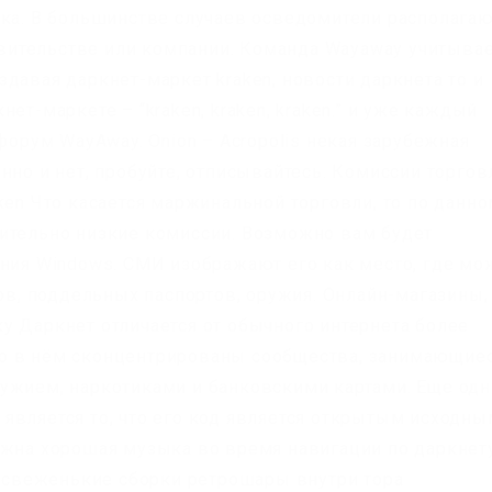
лка. В большинстве случаев осведомители располага
ительстве или компании. Команда Wayaway учитыва
давая даркнет-маркет kraken, новости даркнета то и
ет-маркете – “kraken, kraken, kraken.” и уже каждый
 форум WayAway. Onion – Acropolis некая зарубежная
нно и нет, пробуйте, отписывайтесь. Комиссии торго
ken Что касается маржинальной торговли, то по данн
ительно низкие комиссии. Возможно вам будет
ения Windows. СМИ изображают его как место, где мо
ков, поддельных паспортов, оружия. Онлайн-магазины,
у Даркнет отличается от обычного интернета более
о в нём сконцентрированы сообщества, занимающие
ружием, наркотиками и банковскими картами. Еще од
является то, что его код является открытым исходны
ужна хорошая музыка во время навигации по даркнету
re свеженькие сборки ретрошары внутри тора