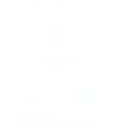
ABOUT THE AUTHOR
By
Christina Fischer
April 30, 2023
208
0
0
на
Recent Posts
ью
Не заходит на оф сайт крамп – KRAKEN.