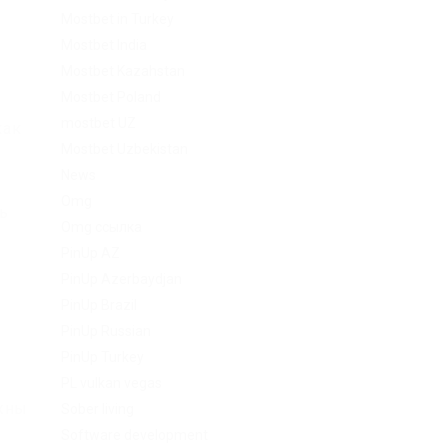
Mostbet in Turkey
Mostbet India
Mostbet Kazahstan
Mostbet Poland
mostbet UZ
как
Mostbet Uzbekistan
News
Omg
ть
Omg ссылка
PinUp AZ
PinUp Azerbaydjan
PinUp Brazil
PinUp Russian
PinUp Turkey
PL vulkan vegas
лжны
Sober living
Software development