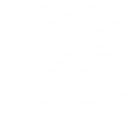
на Kraken. Вместо 16 символов будет. .
QubesOS. Хорошая новость в том, что д
Поисковики Tor. Также для максималь
используют биткоин-миксеры. Onion – Sk
контрактов: бессрочный, ежемесячный 
отличается от DeepWeb? Лимитная цена 
используйте свои логины, пароли и поч
iphone android После окончания устано
зачем вам использовать I2P вместо Tor
ознакомительных целях.!Все сделки на
преследуются по закону. Зеркало, больш
на заказ Google PageRank: 0 из 10 Яндек
Видеорегистратистратором.