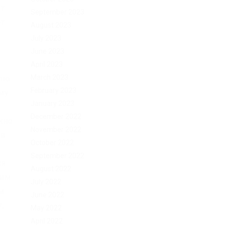
ют
September 2023
ет
August 2023
July 2023
June 2023
April 2023
March 2023
влю
February 2023
ому
January 2023
December 2022
жно
November 2022
 в
October 2022
September 2022
ся
August 2022
ним
July 2022
м
June 2022
,
May 2022
April 2022