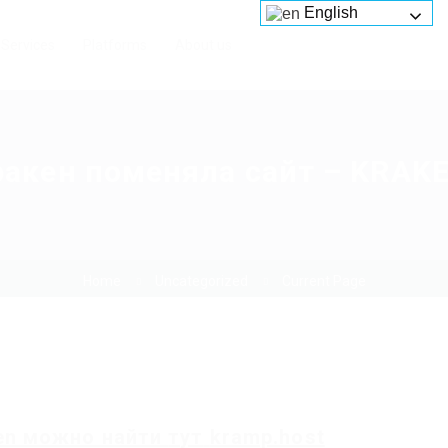
English
Services
Platforms
About us
ракен поменяла сайт – KRAKE
Home
Uncategorized
Current Page
en
можно найти
тут
kramp.host