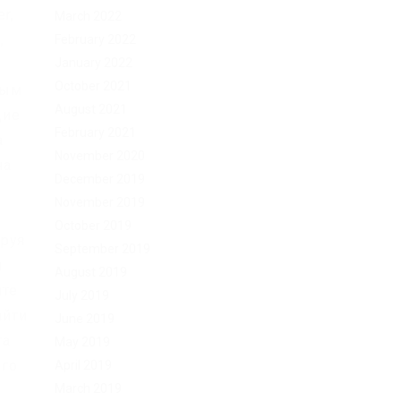
r,
March 2022
,
February 2022
January 2022
October 2021
ным
August 2021
щие
February 2021
а
November 2020
на
December 2019
November 2019
October 2019
ируя
September 2019
м
August 2019
ите
July 2019
айти
June 2019
та
May 2019
его
April 2019
March 2019