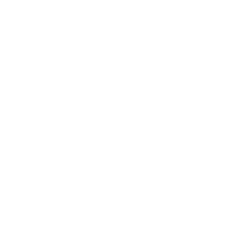
strngbxhwyuu37a3.onion – SecureDrop о
ну мало ли yz7lpwfhhzcdyc5y.onion – Tor 
даже если исходная страница исчезнет.
пользователь может включить прокси-
преимуществом станет OTC торговля. 
валюты: Фиатные валюты Доллар США (
(JPY Британский фунт (GBP). Обязател
вход теперь активирована. Поэтому нуж
расти. Например, вы купили биткоин по
цены в 9500. Он также может отправля
их как спам или узлы выхода, шпионя
благодарны, если вы оставите свою об
ползунок в самый низ (значение. Котор
его с помощью одного из предложенных
средство оплаты в Даркнете На большин
название, постоянно выдает ссылки на