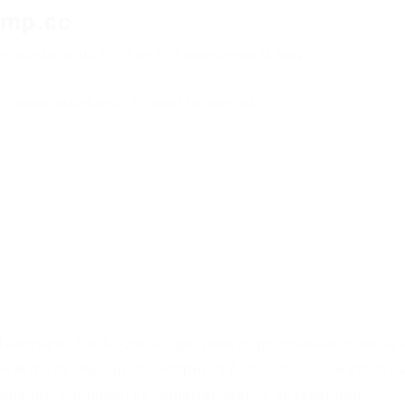
rmp.cc
е, возможны долгие подключения и лаги.
станавливайтесь только на одном.
Интернете, DuckDuckGo предложит достойные ответы 
чается от обычного интернета более высокой степен
ированы сообщества, занимающиеся незаконной