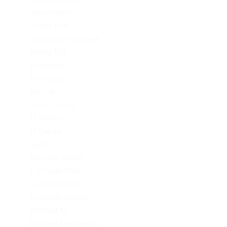
кта
consultation
те.
Crypto-PBN
Cryptocurrency News
Dating Tips
Download
Exchanger
FinTech
 –
Forex Trading
ак
IT Вакансії
IT Освіта
 и
legalrc
ала
leovegas finland
LeoVegas India
LeoVegas Irland
LeoVegas Sweden
Mostbet AZ
Mostbet Azerbaycan