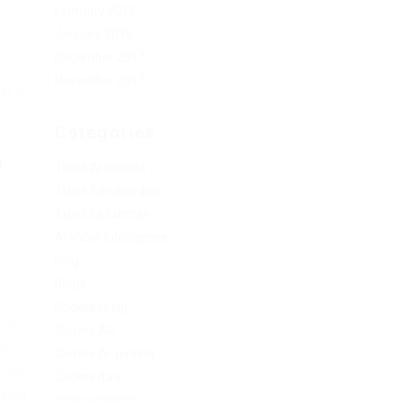
February 2019
January 2019
ct.
December 2017
November 2017
in с
Categories
й
1xbet Argentina
1xbet Azerbaydjan
1xbet Kazahstan
Artificial Intelligence
blog
Blogs
Bookkeeping
ала
Codere AR
он
Codere Argentina
а не
Codere Italy
емся
codere mexico