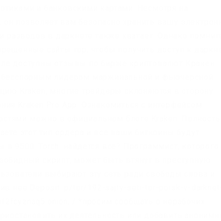
отиками и банковскими картами. Несмотря на
 он позволяет вам безопасно хранить вашу электро
 и разводов в даркнете также хватает. Однако помнит
рещенные сайты тор, чтобы получить доступ к даркне
але доступны отзывы по бирже криптовалют Кракен.
, бесспорным лидером маржинальной и фьючерсной
ацию Kraken, многие трейдеры склоняются в сторону
ния Kraken Pro App: Ознакомиться с интерфейсом
стями можно в официальном блоге Kraken. Полност
аете этот тип ордера и все ваши биткоины будут
в 9500. Torch: найдется все? Программист, которого
зобидный скрипт, может быть втянут в преступную
льзователи выбирают эту сеть ради свободы слова и
 нее Deposit. p/tor/192-sajty-seti-tor-poisk-v-darknet
pf2fcyznaq5.onion, / *просим сообщать о нерабочих
приостановить их деятельность или добавить аноним