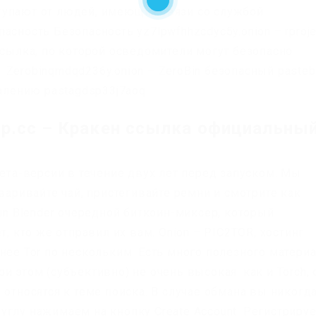
тупают от людей, имеющих связи со службой
сность Безопасность yz7lpwfhhzcdyc5y.onion – rproje
ссылка, по которой осведомители могут безопасно
Zerobinqmdqd236y.onion – ZeroBin безопасный pasteb
жалению pastagdsp33j7aoq.
mp.cc – Кракен ссылка официальны
бета-версии в течение двух лет перед запуском. Мы
варивайте чай, пристегивайте ремни и смотрите как
oin Blender очередной биткоин-миксер, который
т, кто же отправил их вам. Onion – PIC2TOR, хостинг
нее Tor по нескольким. Есть много полезного матери
и этом (субъективно) не очень высокая: как и Torch, 
 относятся к теме поиска. В случае обмана вы никогд
углу нажимаем на кнопку Create Account: Регистриру