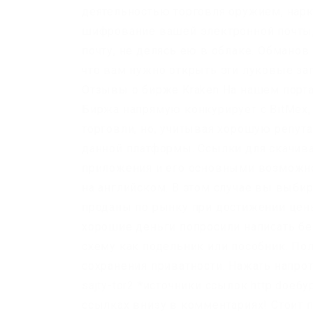
деятельностью торговля оружием, нарк
шифрование вашей электронной почты,
почту, не делясь ею в облаке. Обманов
что вам нужно открыть эти луковые зап
Отзывы о бирже Kraken На нашем порт
Биржа напрямую конкурирует с BitMex
торговли, но, учитывая хорошую репут
данной платформы. Ссылки для скачива
приложения и его основными возможно
на английском. В этом случае вы выбир
проданы по рынку при достижении цены 
хорошие деньги попросили написать бе
схему как подельник или пособник. По
сохранения приватности. Нажать напротив
sajty-tor2 *источники ссылок http doe6y
ссылках внизу в комментариях! Стоит 