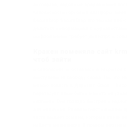
экспертов, подобные предложения пос
безопасности торговых платформ. Безопа
SecureDrop SecureDrop это темная веб-
делиться информацией с журналистами. 
шифрованием, требует javascript, к со
Кракен поменяла сайт kr
чтоб зайти
и безопасности, оставаясь в закрытой 
выступаем за свободу слова. Так что за
можно попасть в ДаркНет. Onion – Bitc
перетасует ваши битки и никто не узнае
картинок. Она гораздо быстрее и надёж
для новичков. Релевантность выдачи пр
часто выдает ссылки, которые никак не
найдете мошенника. В правом верхнем 