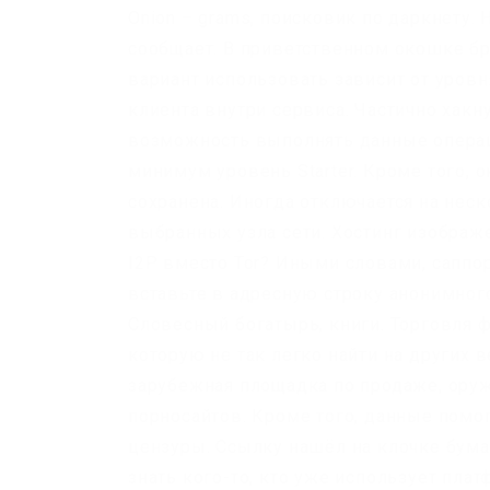
Onion – grams, поисковик по даркнету. 
сообщает. В приветственном окошке бр
вариант использовать зависит от уровн
клиента внутри сервиса. Частично хакну
возможность выполнять данные операц
минимум уровень Starter. Кроме того, о
сохранена. Иногда отключается на неск
выбранных узла сети. Хостинг изображе
I2P вместо Tor? Иными словами, саппор
вставьте в адресную строку анонимного
Словесный богатырь, книги. Торговля 
которую не так легко найти на других 
зарубежная площадка по продаже, оруж
порносайтов. Кроме того, данные помо
цензуры. Ссылку нашёл на клочке бума
знать кого-то, кто уже использует пла