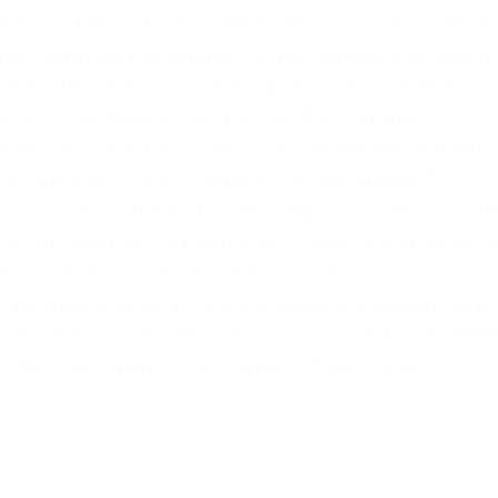
 Qubesos4rrrrz6n4.onion – QubesOS,.onion-зеркало прое
аже платформа не увидит, что вы копируете/вставляе
ной конфиденциальности некоторые пользователи
riitnoChan Просто борда в торе. Есть три вида
и квартальный. Безопасность в DarkNet Чем DarkNet
это цена, по которой ордер будет выставлен. Не
товые адреса. Для мобильных устройств: Скачать VPN
вки, запустить приложение и установить соединение. Т
? Этот сайт создан для исключительно в
 запрещенных сайтах сети тор являются незаконными
ие зеркала, заказать зеркало, зеркала в багете, зерк
с ТИЦ: 10 Рейтинг:.3 0/5.0 оценка (Голосов: 0)