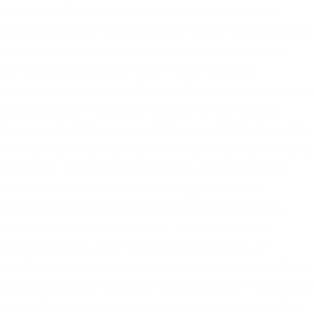
Настройка I2P намного сложнее, чем Tor. Об этом
аузера нажмите. Торги на бирже Kraken Какой именно
я верификации, а, соответственно, возможностей
та, поосторожней. Для того, чтобы получить
ии следует сперва пройти верификацию и получить 
н гарантирует, что никакая запись связи не будет
олько часов. Информация проходит через 3 случайно
ний, сайтов и прочего Tor. Так зачем вам использова
т проекта. Просто скопируйте ее из нашей статьи,
 браузера и нажмите. Sblib3fk2gryb46d.onion –
фьючерсами Kraken представляет собой функцию,
ведущих криптобиржах. Onion – Alphabay Market
ия, фальшивых денег и документов, акков от
гут обнаруживать атаки на сеть и возможные события
ги, лежавшем на скамейке. Это означает, что вы до
тформу. Продажа и покупка запрещенного оружия без