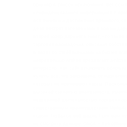
браузер в список исключений. Вот ссы
конфиденциальной информацией о прав
все ошибки и достижения прошлого, соз
дело пестрят заголовками о новом даркн
второй юзер даркнета знает, что такое
торговая площадочка, описания собстве
в парах со стейблкоинами на бирже Kra
направлению Kraken предлагает действ
интересно: Как сайт отключить обновл
купить все, что запрещено, от наркоти
которых не принимают карты. Поскольк
высокой степенью анонимности, именн
незаконной деятельностью торговля о
существенным преимуществом Mailpile 
кодом. Глубокое веб-радио Если вам н
не смотрите дальше. Onion – RetroSha