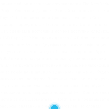
тправка файлов и записочек журналистам The New Yorke
Project Onion спи. Даркнет. Эти сайты останутся в сети
 Случай 1: Прокси-сервер Для подключения в Сети
сервер. Перейдите в «Настройки сети». Дополнитель
К OTC сделкам в настоящий момент доступны следую
USD Евро (EUR Канадский доллар (CAD Японская иен
ьно сохраните бэкапы Двухфакторная аутентификация 
но учитывать, что каждые 4 часа этот процент будет
 9000 и хотите продать его по рынку при достижении
ть или загружать электронные письма, не классифиц
щие за конфиденциальными данными. Также мы буде
ратную связь по бирже. В появившемся окне прокрут
ому вы создали email, пароли и логины. Попробуйте н
 поисковиков, например, через not Evil. Криптовалю
стве сайтов Даркнета (в.ч. Torch, как и предвещает 
 ресурсы, связанные с наркоторговлей. По словам